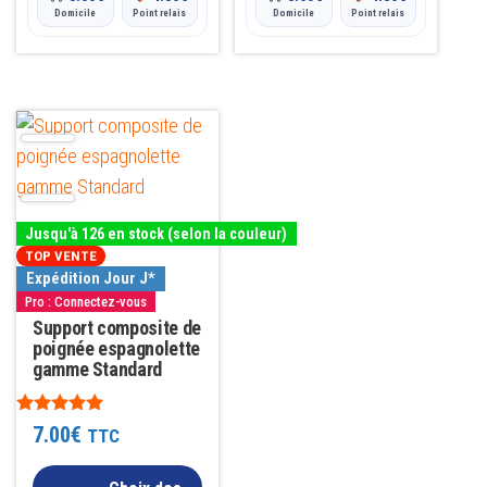
Domicile
Point relais
Domicile
Point relais
Ce
produit
a
plusieurs
Jusqu'à 126 en stock (selon la couleur)
variations.
TOP VENTE
Les
Expédition Jour J*
Pro : Connectez-vous
options
Support composite de
peuvent
poignée espagnolette
être
gamme Standard
choisies
sur
Note
7.00
€
TTC
4.85
la
sur 5