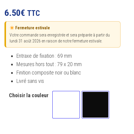
Noté
42
4.93
sur 5
6.50
€
TTC
basé sur
notations
client
Fermeture estivale
Votre commande sera enregistrée et sera préparée à partir du
lundi 31 août 2026 en raison de notre fermeture estivale.
Entraxe de fixation : 69 mm
Mesures hors tout : 79 x 20 mm
Finition composite noir ou blanc
Livré sans vis
Choisir la couleur
Composite blanc
Composite noir