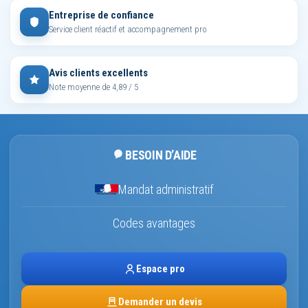
Entreprise de confiance
Service client réactif et accompagnement pro
Avis clients excellents
Note moyenne de 4,89 / 5
BESOIN D’AIDE
Mandat administratif
Codes avantages
Espace pro
Demander un devis