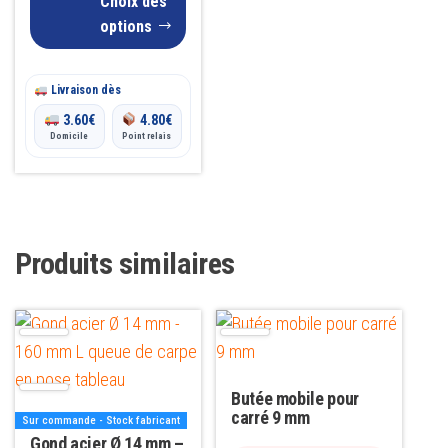
page
Choix des
options
du
produit
Livraison dès
3.60
€
4.80
€
Domicile
Point relais
Produits similaires
Butée mobile pour
carré 9 mm
Sur commande - Stock fabricant
Gond acier Ø 14 mm –