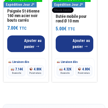
Expédition Jour J*
Expédition Jour J*
Stock limité
Poignée St étienne
160 mm acier noir
Butée mobile pour
bouts carrés
rond Ø 10 mm
7.00
€
TTC
5.00
€
TTC
Ajouter au
Ajouter au
panier
panier
Livraison dès
Livraison dès
7.14
€
4.80
€
4.32
€
4.80
€
Domicile
Point relais
Domicile
Point relais