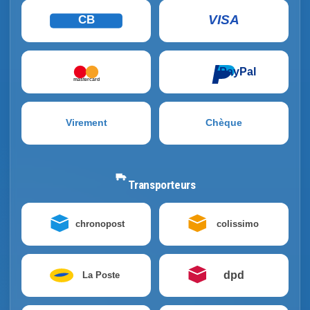
VISA
CB
PayPal
mastercard
Virement
Chèque
Transporteurs
chronopost
colissimo
dpd
La Poste