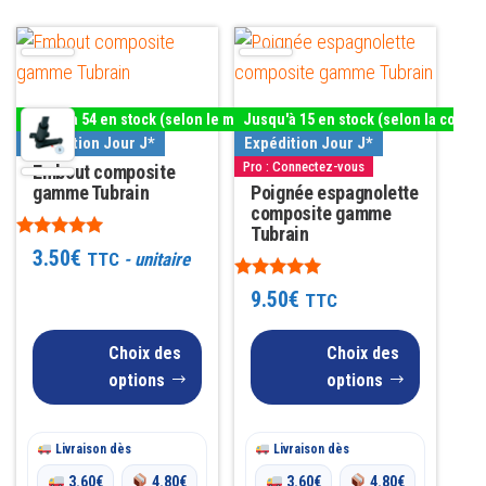
Ce
Ce
produit
produit
a
a
Jusqu'à 54 en stock (selon le modèle)
Jusqu'à 15 en stock (selon la couleu
plusieurs
plusieurs
Expédition Jour J*
Expédition Jour J*
variations.
variations.
Pro : Connectez-vous
Embout composite
Les
gamme Tubrain
Les
Poignée espagnolette
composite gamme
options
options
Tubrain
Note
peuvent
peuvent
3.50
€
TTC
- unitaire
5.00
être
être
sur 5
Note
9.50
€
TTC
5.00
choisies
choisies
sur 5
sur
sur
Choix des
Choix des
la
la
options
options
page
page
du
du
Livraison dès
Livraison dès
produit
produit
3.60
€
4.80
€
3.60
€
4.80
€