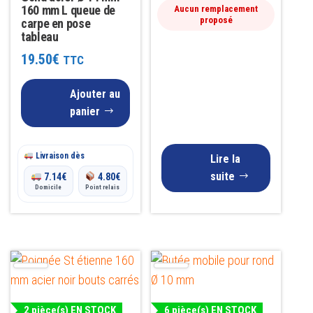
160 mm L queue de
Aucun remplacement
proposé
carpe en pose
tableau
19.50
€
TTC
Ajouter au
panier
Livraison dès
Lire la
suite
7.14
€
4.80
€
Domicile
Point relais
2 pièce(s) EN STOCK
6 pièce(s) EN STOCK