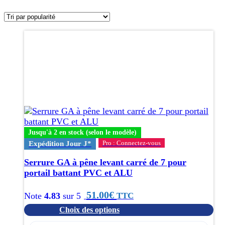
Ce
produit
a
plusieurs
variations.
Les
options
peuvent
être
choisies
Jusqu'à 2 en stock (selon le modèle)
sur
Pro : Connectez-vous
Expédition Jour J*
la
page
Serrure GA à pêne levant carré de 7 pour
du
portail battant PVC et ALU
produit
51.00
€
TTC
Note
4.83
sur 5
Choix des options