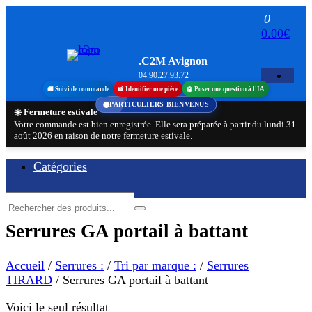
Aller
0
au
0.00€
contenu
.C2M Avignon
04.90.27.93.72
🚚 Suivi de commande
📸 Identifier une pièce
🤖 Poser une question à l'IA
PARTICULIERS BIENVENUS
☀️ Fermeture estivale
Votre commande est bien enregistrée. Elle sera préparée à partir du lundi 31
août 2026 en raison de notre fermeture estivale.
Catégories
Serrures GA portail à battant
Accueil
/
Serrures :
/
Tri par marque :
/
Serrures
TIRARD
/ Serrures GA portail à battant
Voici le seul résultat