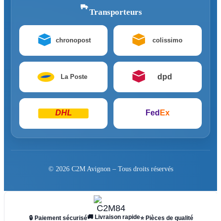
Transporteurs
chronopost
colissimo
dpd
La Poste
DHL
Fed
Ex
© 2026 C2M Avignon – Tous droits réservés
🚚 Livraison rapide
🔒 Paiement sécurisé
⭐ Pièces de qualité