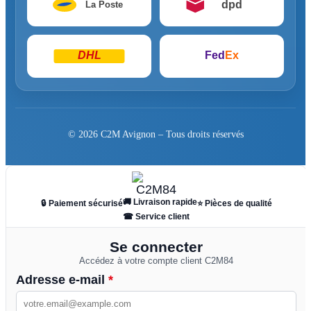
dpd
La Poste
DHL
Fed
Ex
© 2026 C2M Avignon – Tous droits réservés
🚚 Livraison rapide
🔒 Paiement sécurisé
⭐ Pièces de qualité
☎ Service client
Se connecter
Accédez à votre compte client C2M84
Adresse e-mail
*