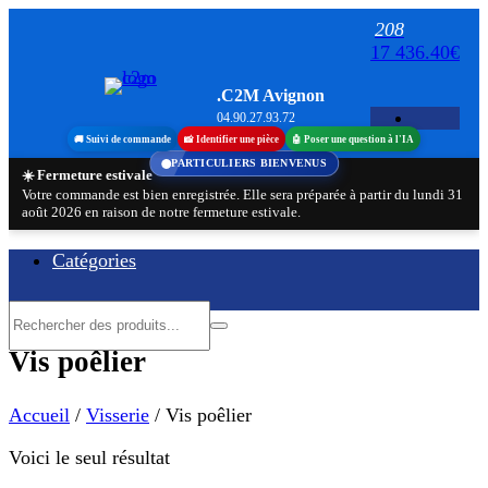
Aller
208
au
17 436.40€
contenu
.C2M Avignon
04.90.27.93.72
🚚 Suivi de commande
📸 Identifier une pièce
🤖 Poser une question à l'IA
PARTICULIERS BIENVENUS
☀️ Fermeture estivale
Votre commande est bien enregistrée. Elle sera préparée à partir du lundi 31
août 2026 en raison de notre fermeture estivale.
Catégories
Vis poêlier
Accueil
/
Visserie
/ Vis poêlier
Voici le seul résultat