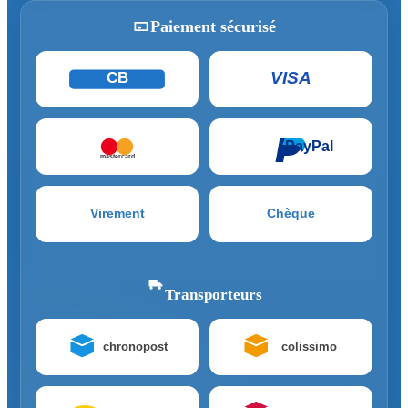
Paiement sécurisé
VISA
CB
PayPal
mastercard
Virement
Chèque
Transporteurs
chronopost
colissimo