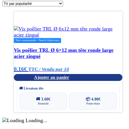
Sur commande - Stock fabricant
Vis poêlier TRL Ø 6×12 mm tête ronde large
acier zingué
0.16
€
TTC
/ Vendu par 10
Ajouter au panier
🚚 Livraison dès
🚚
3.60
€
📦
4.80
€
Domicile
Point relais
Loading...