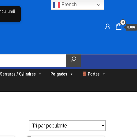
French
r du lundi
0
0.00€
Serrures / Cylindres
Poignées
Portes