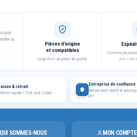
nvoyez-
tifier la
Pièces d’origine
Expédi
et compatibles
Commande passée 
jour J sur a
Large choix de pièces de qualité.
Entreprise de confiance
raison & retrait
Service client réactif et acco
dition rapide + Click and Collect
pro
QUI SOMMES-NOUS
MON COMPTE