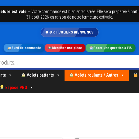
eture estivale
—
Votre commande est bien enregistrée. Elle sera préparée à parti
31 août 2026 en raison de notre fermeture estivale.
PARTICULIERS BIENVENUS
Suivi de commande
Identifier une pièce
Poser une question à l'IA
nte
Volets battants
Volets roulants / Autres
Espace PRO