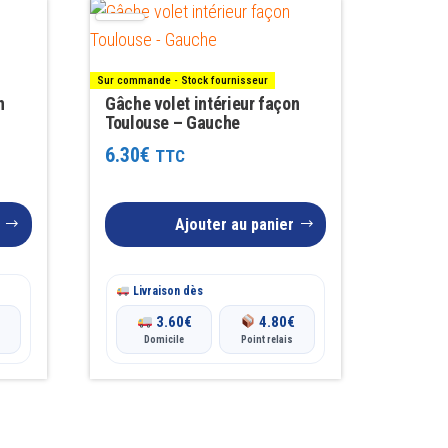
Sur commande - Stock fournisseur
n
Gâche volet intérieur façon
Toulouse – Gauche
6.30
€
TTC
Ajouter au panier
Livraison dès
€
3.60
€
4.80
€
Domicile
Point relais