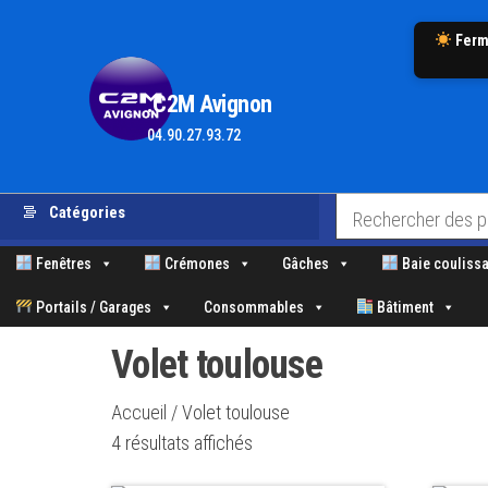
Ferm
.C2M Avignon
04.90.27.93.72
Aller
Catégories
au
contenu
Fenêtres
Crémones
Gâches
Baie coulissa
Portails / Garages
Consommables
Bâtiment
Volet toulouse
Accueil
/ Volet toulouse
Trié
4 résultats affichés
par