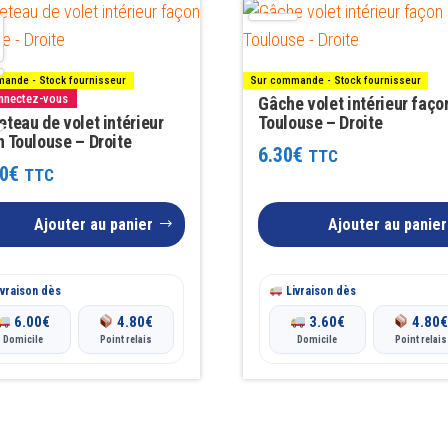
ande - Stock fournisseur
Sur commande - Stock fournisseur
onnectez-vous
Gâche volet intérieur faço
teau de volet intérieur
Toulouse – Droite
n Toulouse – Droite
6.30
€
TTC
0
€
TTC
Ajouter au panier
Ajouter au panier
vraison dès
Livraison dès
6.00
€
4.80
€
3.60
€
4.80
Domicile
Point relais
Domicile
Point relais