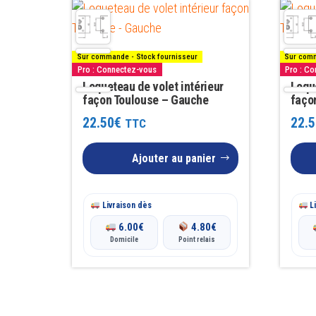
popularité
Sur commande - Stock fournisseur
Sur comm
Pro : Connectez-vous
Pro : C
Loqueteau de volet intérieur
Loque
façon Toulouse – Gauche
faço
22.50
€
22.5
TTC
Ajouter au panier
Livraison dès
Li
6.00
€
4.80
€
Domicile
Point relais