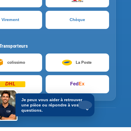
mastercard
Virement
Chèque
Transporteurs
colissimo
La Poste
DHL
Fed
Ex
Je peux vous aider à retrouver
une pièce ou répondre à vos
⌄
questions.