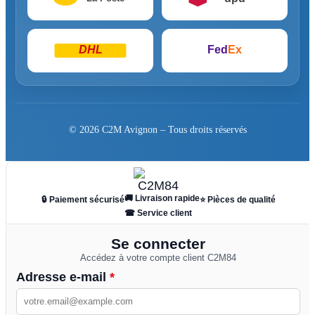
DHL
Fed
Ex
© 2026 C2M Avignon – Tous droits réservés
🚚 Livraison rapide
🔒 Paiement sécurisé
⭐ Pièces de qualité
☎ Service client
Se connecter
Accédez à votre compte client C2M84
Adresse e-mail
*