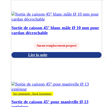
Sortie de caisson 45° blanc mâle Ø 10 mm pour
cardan décrochable
Aucun remplacement proposé
Lire la suite
Ce
produit
a
plusieurs
variations.
Les
options
Sur commande - Stock fournisseur
peuvent
être
Sortie de caisson 45° pour manivelle Ø 13
choisies
extérieur