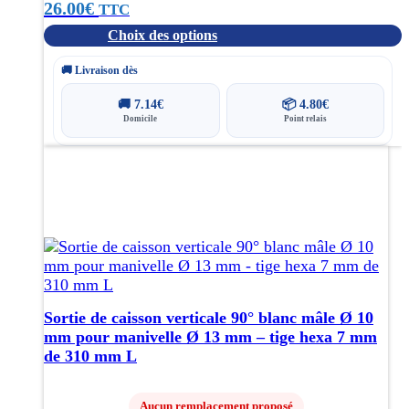
produit
26.00
€
TTC
Choix des options
🚚 Livraison dès
🚚
7.14
€
📦
4.80
€
Domicile
Point relais
Sortie de caisson verticale 90° blanc mâle Ø 10
mm pour manivelle Ø 13 mm – tige hexa 7 mm
de 310 mm L
Aucun remplacement proposé