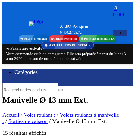
Aller
0
au
0.00€
contenu
.C2M Avignon
04.90.27.93.72
🚚 Suivi de commande
📸 Identifier une pièce
🤖 Poser une question à l'IA
PARTICULIERS BIENVENUS
☀️ Fermeture estivale
Votre commande est bien enregistrée. Elle sera préparée à partir du lundi 31
août 2026 en raison de notre fermeture estivale.
Catégories
Manivelle Ø 13 mm Ext.
Accueil
/
Volet roulant :
/
Volets roulants à manivelle
:
/
Sorties de caisson
/ Manivelle Ø 13 mm Ext.
Trié
15 résultats affichés