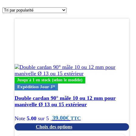
par
popularité
Ce
produit
a
plusieurs
variations.
Les
options
peuvent
être
choisies
Jusqu'à 1 en stock (selon le modèle)
sur
Expédition Jour J*
la
page
Double cardan 90° mâle 10 ou 12 mm pour
du
manivelle Ø 13 ou 15 extérieur
produit
39.00
€
TTC
Note
5.00
sur 5
Choix des options