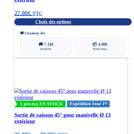
sur
la
27.00
€
TTC
page
Choix des options
du
produit
🚚 Livraison dès
🚚
7.14
€
📦
4.80
€
Domicile
Point relais
Ce
produit
a
plusieurs
variations.
Les
options
1 pièce(s) EN STOCK
Expédition Jour J*
peuvent
être
Sortie de caisson 45° pour manivelle Ø 13
choisies
extérieur
sur
la