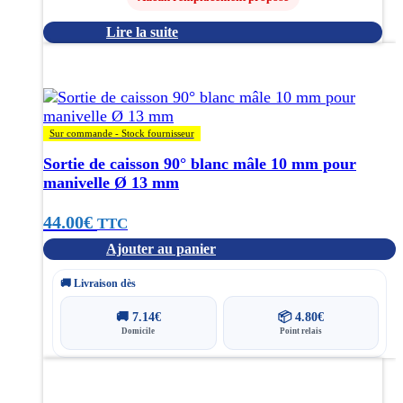
Lire la suite
Sur commande - Stock fournisseur
Sortie de caisson 90° blanc mâle 10 mm pour
manivelle Ø 13 mm
44.00
€
TTC
Ajouter au panier
🚚 Livraison dès
🚚
7.14
€
📦
4.80
€
Domicile
Point relais
Ce
produit