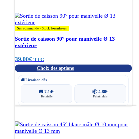
Ce
produit
a
plusieurs
variations.
Sur commande - Stock fournisseur
Les
Sortie de caisson 90° pour manivelle Ø 13
options
extérieur
peuvent
être
39.00
€
choisies
TTC
sur
Choix des options
la
page
🚚 Livraison dès
du
produit
🚚
7.14
€
📦
4.80
€
Domicile
Point relais