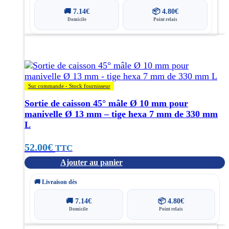
🚚
7.14
€
📦
4.80
€
Domicile
Point relais
Sur commande - Stock fournisseur
Sortie de caisson 45° mâle Ø 10 mm pour
manivelle Ø 13 mm – tige hexa 7 mm de 330 mm
L
52.00
€
TTC
Ajouter au panier
🚚 Livraison dès
🚚
7.14
€
📦
4.80
€
Domicile
Point relais