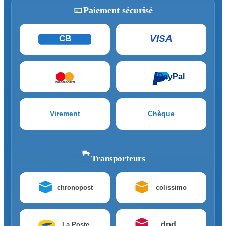
Paiement sécurisé
VISA
CB
PayPal
mastercard
Virement
Chèque
Transporteurs
chronopost
colissimo
dpd
La Poste