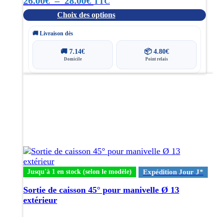
Plage
26.00
€
–
28.00
€
TTC
page
du
Choix des options
de
produit
prix :
🚚 Livraison dès
26.00€
🚚
7.14
€
📦
4.80
€
Domicile
Point relais
à
Ce
28.00€
produit
a
plusieurs
variations.
Les
options
peuvent
être
choisies
Jusqu'à 1 en stock (selon le modèle)
Expédition Jour J*
sur
Sortie de caisson 45° pour manivelle Ø 13
la
extérieur
page
du