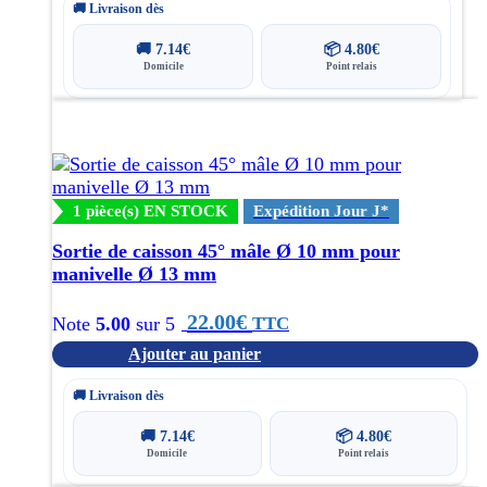
🚚 Livraison dès
🚚
7.14
€
📦
4.80
€
Domicile
Point relais
1 pièce(s) EN STOCK
Expédition Jour J*
Sortie de caisson 45° mâle Ø 10 mm pour
manivelle Ø 13 mm
22.00
€
TTC
Note
5.00
sur 5
Ajouter au panier
🚚 Livraison dès
🚚
7.14
€
📦
4.80
€
Domicile
Point relais