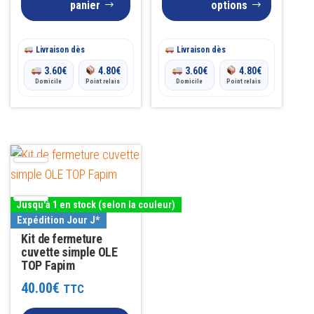
panier
options
produit
Livraison dès
Livraison dès
3.60
€
4.80
€
3.60
€
4.80
€
Domicile
Point relais
Domicile
Point relais
Ce
produit
a
Jusqu'à 1 en stock (selon la couleur)
plusieurs
Expédition Jour J*
variations.
Kit de fermeture
Les
cuvette simple OLE
TOP Fapim
options
40.00
€
TTC
peuvent
être