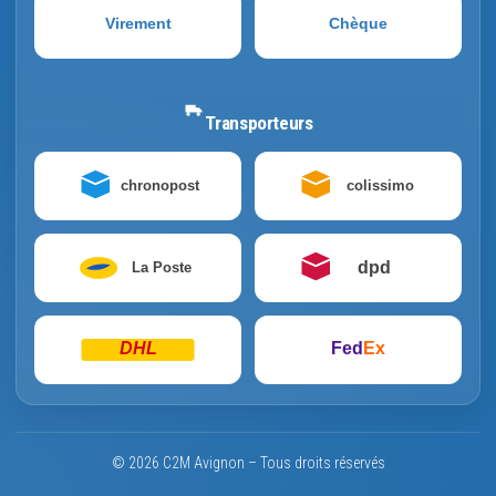
Virement
Chèque
Transporteurs
chronopost
colissimo
dpd
La Poste
DHL
Fed
Ex
© 2026 C2M Avignon – Tous droits réservés