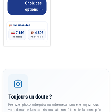
Choix des
choisies
options
sur
la
Livraison dès
page
7.14
€
4.80
€
du
Domicile
Point relais
produit
Toujours un doute ?
Prenez en photo votre pièce ou votre mécanisme et envoyez-nous
votre demande. Nos experts vous aideront à identifier la bonne pièce.