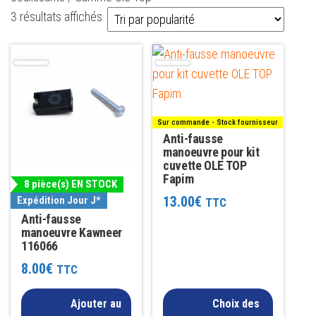
Trié
3 résultats affichés
par
Ce
popularité
produit
a
plusieurs
Sur commande - Stock fournisseur
variations.
Anti-fausse
Les
manoeuvre pour kit
cuvette OLE TOP
options
Fapim
8 pièce(s) EN STOCK
peuvent
13.00
€
Expédition Jour J*
TTC
être
Anti-fausse
choisies
manoeuvre Kawneer
116066
sur
8.00
€
TTC
la
page
Ajouter au
Choix des
du