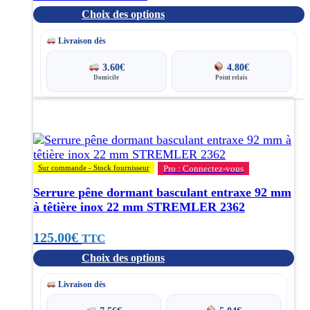
produit
Choix des options
de
prix :
Livraison dès
292.00€
3.60
€
4.80
€
Domicile
Point relais
à
Ce
299.00€
produit
a
plusieurs
variations.
Sur commande - Stock fournisseur
Pro : Connectez-vous
Les
options
Serrure pêne dormant basculant entraxe 92 mm
peuvent
à têtière inox 22 mm STREMLER 2362
être
choisies
125.00
€
TTC
sur
Choix des options
la
page
Livraison dès
du
produit