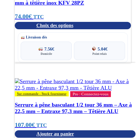
choisies
mm à têtière inox KFV 28PZ
sur
la
74.00
€
TTC
page
Choix des options
du
produit
Livraison dès
7.56
€
5.04
€
Domicile
Point relais
Sur commande - Stock fournisseur
Pro : Connectez-vous
Serrure à pêne basculant 1/2 tour 36 mm – Axe à
22,5 mm – Entraxe 97,3 mm – Têtière ALU
107.00
€
TTC
Ajouter au panier