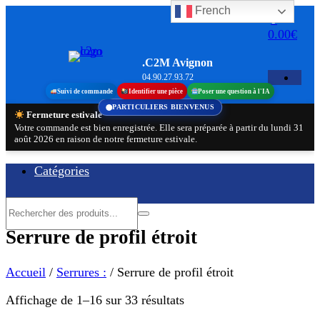
French
Aller
0
au
0.00€
contenu
.C2M Avignon
04.90.27.93.72
Suivi de commande
Identifier une pièce
Poser une question à l'IA
PARTICULIERS BIENVENUS
Fermeture estivale
Votre commande est bien enregistrée. Elle sera préparée à partir du lundi 31
août 2026 en raison de notre fermeture estivale.
Catégories
Serrure de profil étroit
Accueil
/
Serrures :
/ Serrure de profil étroit
Trié
Affichage de 1–16 sur 33 résultats
par