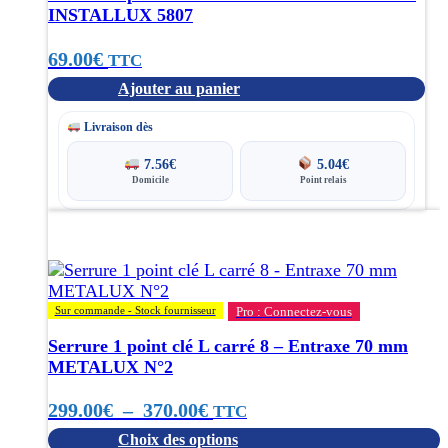
INSTALLUX 5807
69.00
€
TTC
Ajouter au panier
Livraison dès
7.56
€
5.04
€
Domicile
Point relais
Ce
produit
a
plusieurs
variations.
Sur commande - Stock fournisseur
Pro : Connectez-vous
Les
options
Serrure 1 point clé L carré 8 – Entraxe 70 mm
peuvent
METALUX N°2
être
choisies
Plage
299.00
€
–
370.00
€
TTC
sur
Choix des options
de