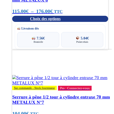
peuvent
être
Plage
115.00
€
–
176.00
€
choisies
TTC
sur
Choix des options
de
la
page
prix :
Livraison dès
du
produit
115.00€
7.56
€
5.04
€
Domicile
Point relais
à
Ce
176.00€
produit
a
plusieurs
variations.
Les
options
Sur commande - Stock fournisseur
Pro : Connectez-vous
peuvent
être
Serrure à pêne 1/2 tour à cylindre entraxe 70 mm
choisies
METALUX N°7
sur
la
104.00
€
TTC