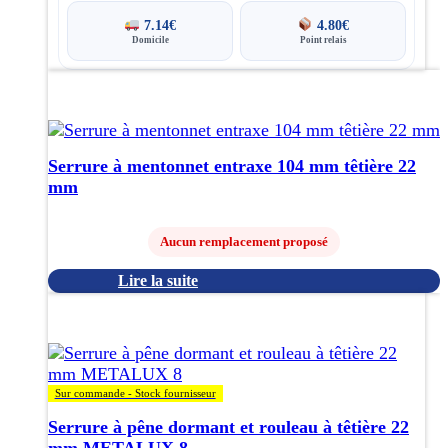
7.14
€
4.80
€
Domicile
Point relais
Serrure à mentonnet entraxe 104 mm têtière 22
mm
Aucun remplacement proposé
Lire la suite
Ce
produit
a
plusieurs
variations.
Sur commande - Stock fournisseur
Les
Serrure à pêne dormant et rouleau à têtière 22
options
mm METALUX 8