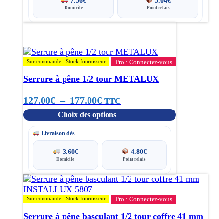
7.56
€
5.04
€
Domicile
Point relais
Ce
produit
a
plusieurs
Sur commande - Stock fournisseur
Pro : Connectez-vous
variations.
Les
Serrure à pêne 1/2 tour METALUX
options
peuvent
Plage
127.00
€
–
177.00
€
TTC
être
Choix des options
de
choisies
sur
prix :
Livraison dès
la
page
127.00€
3.60
€
4.80
€
du
Domicile
Point relais
à
produit
177.00€
Sur commande - Stock fournisseur
Pro : Connectez-vous
Serrure à pêne basculant 1/2 tour coffre 41 mm