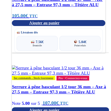
à 27,5 mm – Entraxe 97,3 mm – Têtière ALU
105.00
€
TTC
Ajouter au panier
Livraison dès
7.56
€
5.04
€
Domicile
Point relais
Sur commande - Stock fournisseur
Pro : Connectez-vous
Serrure à pêne basculant 1/2 tour 36 mm – Axe à
27,5 mm – Entraxe 97,3 mm – Têtière ALU
107.00
€
TTC
Note
5.00
sur 5
Ajouter au panier