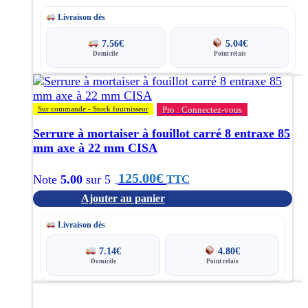
Livraison dès
7.56
€
5.04
€
Domicile
Point relais
Sur commande - Stock fournisseur
Pro : Connectez-vous
Serrure à mortaiser à fouillot carré 8 entraxe 85
mm axe à 22 mm CISA
125.00
€
TTC
Note
5.00
sur 5
Ajouter au panier
Livraison dès
7.14
€
4.80
€
Domicile
Point relais
Ce
produit