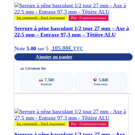
Sur commande - Stock fournisseur
Pro : Connectez-vous
Serrure à pêne basculant 1/2 tour 27 mm – Axe à
22,5 mm – Entraxe 97,3 mm – Têtière ALU
105.00
€
TTC
Note
5.00
sur 5
Ajouter au panier
Livraison dès
7.56
€
5.04
€
Domicile
Point relais
Sur commande - Stock fournisseur
Pro : Connectez-vous
Serrure à pêne basculant 1/2 tour 27 mm – Axe