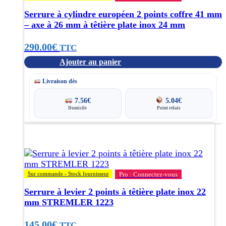
Serrure à cylindre européen 2 points coffre 41 mm
– axe à 26 mm à têtière plate inox 24 mm
290.00
€
TTC
Ajouter au panier
Livraison dès
7.56
€
5.04
€
Domicile
Point relais
Ce
produit
a
plusieurs
variations.
Sur commande - Stock fournisseur
Pro : Connectez-vous
Les
options
Serrure à levier 2 points à têtière plate inox 22
peuvent
mm STREMLER 1223
être
choisies
145.00
€
TTC