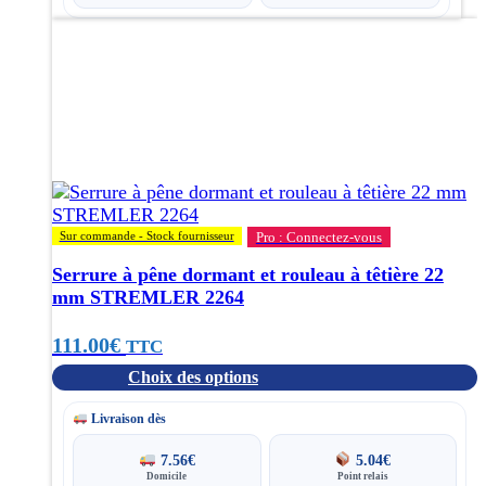
Ce
produit
a
plusieurs
variations.
Les
options
peuvent
être
choisies
Sur commande - Stock fournisseur
Pro : Connectez-vous
sur
Serrure à pêne dormant et rouleau à têtière 22
la
mm STREMLER 2264
page
du
111.00
€
TTC
produit
Choix des options
Livraison dès
7.56
€
5.04
€
Domicile
Point relais