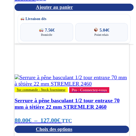
Ajouter au panier
Livraison dès
7.56
€
5.04
€
Domicile
Point relais
Ce
produit
a
plusieurs
variations.
Les
options
Sur commande - Stock fournisseur
Pro : Connectez-vous
peuvent
être
Serrure à pêne basculant 1/2 tour entraxe 70
choisies
mm à têtière 22 mm STREMLER 2460
sur
la
Plage
80.00
€
–
127.00
€
TTC
page
Choix des options
du
de
produit