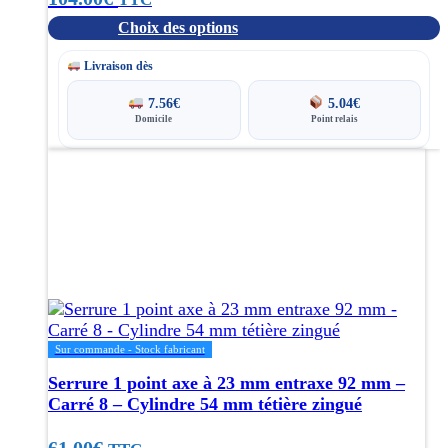
page
Choix des options
du
produit
Livraison dès
7.56
€
5.04
€
Domicile
Point relais
Sur commande - Stock fabricant
Serrure 1 point axe à 23 mm entraxe 92 mm –
Carré 8 – Cylindre 54 mm tétière zingué
61.00
€