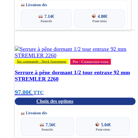
prix :
Livraison dès
80.00€
7.14
€
4.80
€
Domicile
Point relais
à
Ce
127.00€
produit
a
plusieurs
variations.
Sur commande - Stock fournisseur
Pro : Connectez-vous
Les
options
Serrure à pêne dormant 1/2 tour entraxe 92 mm
peuvent
STREMLER 2260
être
choisies
97.00
€
TTC
sur
Choix des options
la
page
Livraison dès
du
produit
7.56
€
5.04
€
Domicile
Point relais