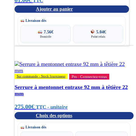
TTC
Ajouter au panier
Livraison dès
7.56
€
5.04
€
Domicile
Point relais
Ce
produit
a
plusieurs
variations.
Sur commande - Stock fournisseur
Pro : Connectez-vous
Les
options
Serrure à mentonnet entraxe 92 mm à têtière 22
peuvent
mm
être
choisies
275.00
€
TTC
- unitaire
sur
Choix des options
la
page
Livraison dès
du