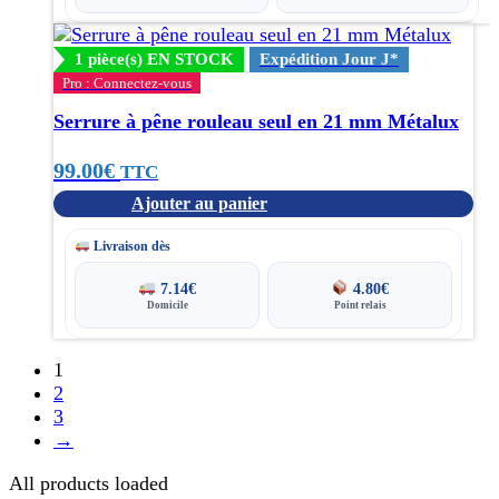
1 pièce(s) EN STOCK
Expédition Jour J*
Pro : Connectez-vous
Serrure à pêne rouleau seul en 21 mm Métalux
99.00
€
TTC
Ajouter au panier
Livraison dès
7.14
€
4.80
€
Domicile
Point relais
1
2
3
→
All products loaded