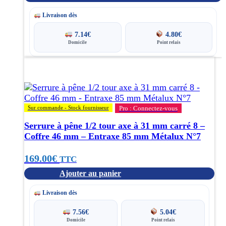
la
page
prix :
Livraison dès
du
produit
299.00€
7.14
€
4.80
€
Domicile
Point relais
à
370.00€
Sur commande - Stock fournisseur
Pro : Connectez-vous
Serrure à pêne 1/2 tour axe à 31 mm carré 8 –
Coffre 46 mm – Entraxe 85 mm Métalux N°7
169.00
€
TTC
Ajouter au panier
Livraison dès
7.56
€
5.04
€
Domicile
Point relais