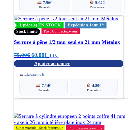
produit
7.56
€
5.04
€
Domicile
Point relais
1 pièce(s) EN STOCK
Expédition Jour J*
Pro : Connectez-vous
Stock limité
Serrure à pêne 1/2 tour seul en 21 mm Métalux
Le
Le
75.00
€
60.00
€
TTC
Ajouter au panier
prix
prix
initial
actuel
Livraison dès
était :
est :
7.14
€
4.80
€
Domicile
Point relais
75.00€.
60.00€.
Sur commande - Stock fournisseur
Pro : Connectez-vous