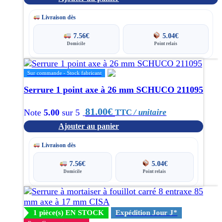
Livraison dès
7.56
€
5.04
€
Domicile
Point relais
Sur commande - Stock fabricant
Serrure 1 point axe à 26 mm SCHUCO 211095
81.00
€
TTC
/ unitaire
Note
5.00
sur 5
Ajouter au panier
Livraison dès
7.56
€
5.04
€
Domicile
Point relais
1 pièce(s) EN STOCK
Expédition Jour J*