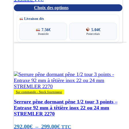
sur
Choix des options
la
page
Livraison dès
du
produit
7.56
€
5.04
€
Domicile
Point relais
Ce
produit
a
plusieurs
variations.
Les
options
peuvent
Sur commande - Stock fournisseur
être
choisies
Serrure pêne dormant pêne 1/2 tour 3 points –
sur
Entraxe 92 mm à têtière inox 22 ou 24 mm
la
STREMLER 2270
page
du
Plage
292.00
€
–
299.00
€
TTC