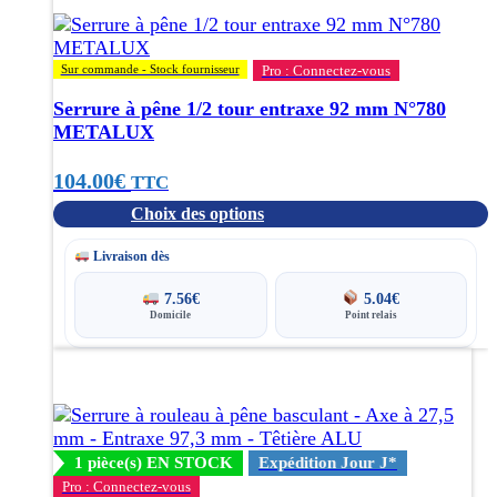
a
plusieurs
variations.
Sur commande - Stock fournisseur
Pro : Connectez-vous
Les
options
Serrure à pêne 1/2 tour entraxe 92 mm N°780
peuvent
METALUX
être
choisies
104.00
€
TTC
sur
Choix des options
la
page
Livraison dès
du
produit
7.56
€
5.04
€
Domicile
Point relais
1 pièce(s) EN STOCK
Expédition Jour J*
Pro : Connectez-vous