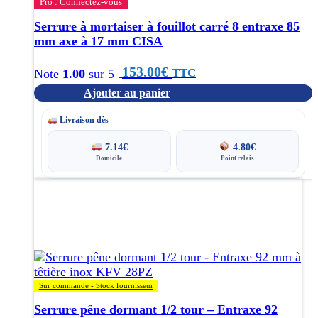
Pro : Connectez-vous
Serrure à mortaiser à fouillot carré 8 entraxe 85
mm axe à 17 mm CISA
153.00
€
TTC
Note
1.00
sur 5
Ajouter au panier
Livraison dès
7.14
€
4.80
€
Domicile
Point relais
Ce
produit
a
plusieurs
variations.
Les
options
Sur commande - Stock fournisseur
peuvent
être
Serrure pêne dormant 1/2 tour – Entraxe 92