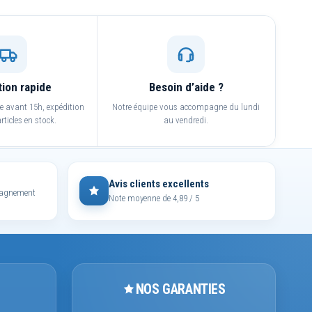
tion rapide
Besoin d’aide ?
avant 15h, expédition
Notre équipe vous accompagne du lundi
rticles en stock.
au vendredi.
Avis clients excellents
mpagnement
Note moyenne de 4,89 / 5
NOS GARANTIES