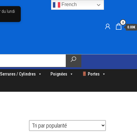
French
r du lundi
0
0.00€
Serrures / Cylindres
Poignées
Portes