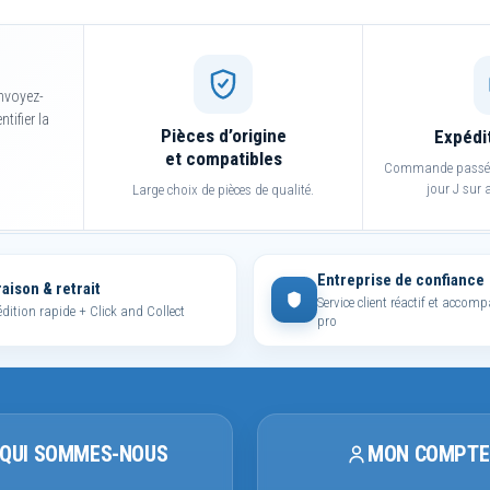
nvoyez-
tifier la
Pièces d’origine
Expédi
et compatibles
Commande passée 
jour J sur a
Large choix de pièces de qualité.
Entreprise de confiance
raison & retrait
Service client réactif et acco
dition rapide + Click and Collect
pro
QUI SOMMES-NOUS
MON COMPTE