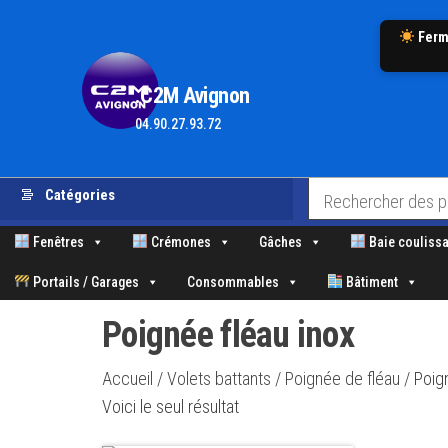
Ferm
.C2M Avignon
04.90.27.93.72
Aller
Catégories
au
contenu
Fenêtres
Crémones
Gâches
Baie coulissa
Portails / Garages
Consommables
Bâtiment
Poignée fléau inox
Accueil
/
Volets battants
/
Poignée de fléau
/ Poig
Voici le seul résultat