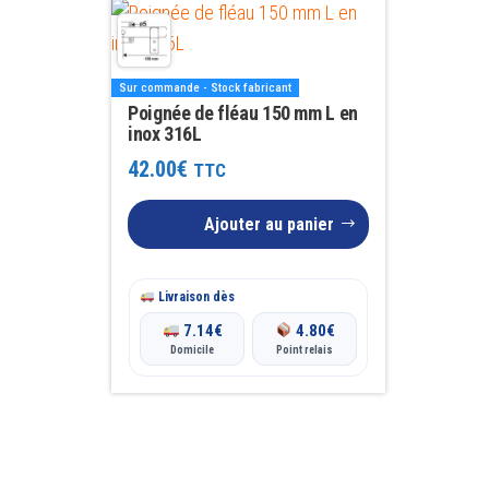
Sur commande - Stock fabricant
Poignée de fléau 150 mm L en
inox 316L
42.00
€
TTC
Ajouter au panier
Livraison dès
7.14
€
4.80
€
Domicile
Point relais