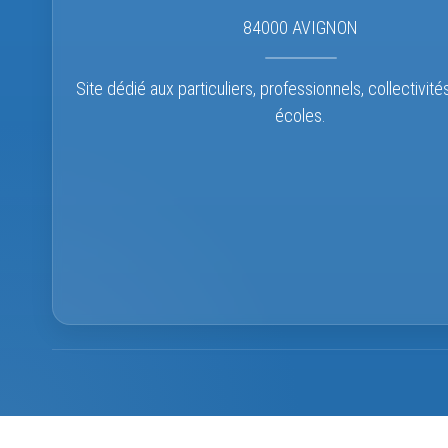
84000 AVIGNON
Site dédié aux particuliers, professionnels, collectivité
écoles.
La boutique reste ouverte.
Le service Suivi de comma