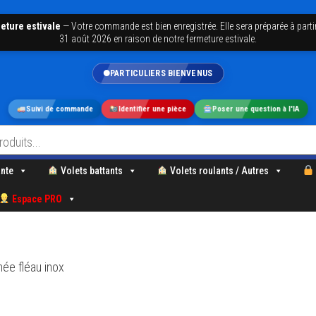
eture estivale
—
Votre commande est bien enregistrée. Elle sera préparée à parti
31 août 2026 en raison de notre fermeture estivale.
PARTICULIERS BIENVENUS
Suivi de commande
Identifier une pièce
Poser une question à l'IA
nte
Volets battants
Volets roulants / Autres
Espace PRO
née fléau inox