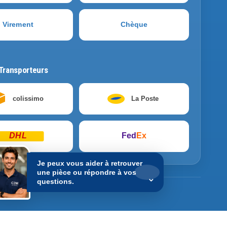
Virement
Chèque
Transporteurs
colissimo
La Poste
DHL
Fed
Ex
Je peux vous aider à retrouver
une pièce ou répondre à vos
⌄
questions.
nible. Les commandes restent enregistrées normalement.