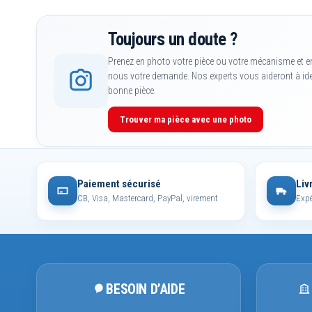
Toujours un doute ?
Prenez en photo votre pièce ou votre mécanisme et e
nous votre demande. Nos experts vous aideront à iden
bonne pièce.
Trouver ma pièce avec une photo
Paiement sécurisé
Liv
CB, Visa, Mastercard, PayPal, virement
Expé
BESOIN D’AIDE