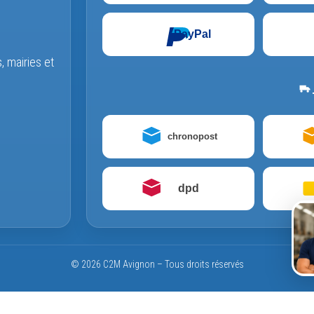
PayPal
s, mairies et
chronopost
dpd
© 2026 C2M Avignon – Tous droits réservés
nde / SAV et le service Identifier une pièce est temporairement indispo