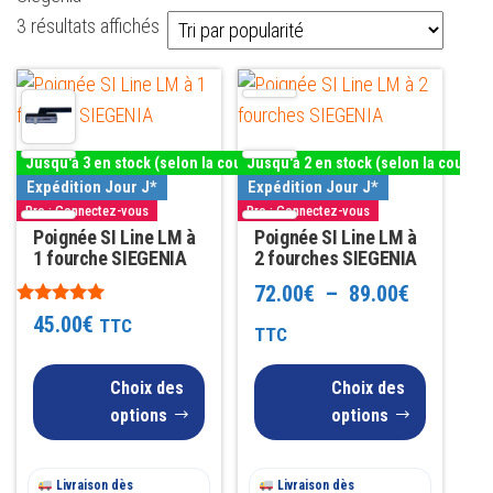
Trié
3 résultats affichés
par
Ce
Ce
popularité
produit
produit
a
a
Jusqu'à 3 en stock (selon la couleur)
Jusqu'à 2 en stock (selon la couleur
plusieurs
plusieurs
Expédition Jour J*
Expédition Jour J*
variations.
variations.
Pro : Connectez-vous
Pro : Connectez-vous
Les
Poignée SI Line LM à
Les
Poignée SI Line LM à
1 fourche SIEGENIA
2 fourches SIEGENIA
options
options
Plage
72.00
€
–
89.00
€
peuvent
peuvent
Note
45.00
€
TTC
être
être
de
TTC
5.00
sur 5
choisies
choisies
prix :
Choix des
Choix des
sur
sur
72.00€
options
options
la
la
à
page
page
du
du
Livraison dès
Livraison dès
89.00€