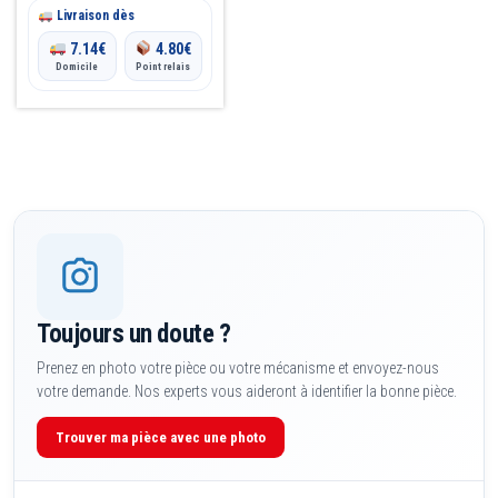
la
Livraison dès
page
7.14
€
4.80
€
du
Domicile
Point relais
produit
Toujours un doute ?
Prenez en photo votre pièce ou votre mécanisme et envoyez-nous
votre demande. Nos experts vous aideront à identifier la bonne pièce.
Trouver ma pièce avec une photo