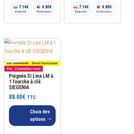
produit
produit
7.14
€
4.80
€
7.14
€
4.80
€
Domicile
Point relais
Domicile
Point relais
Ce
produit
a
Sur commande - Stock fournisseur
plusieurs
Pro : Connectez-vous
variations.
Poignée SI Line LM à
1 fourche à clé
Les
SIEGENIA
options
88.00
€
TTC
peuvent
être
Choix des
choisies
options
sur