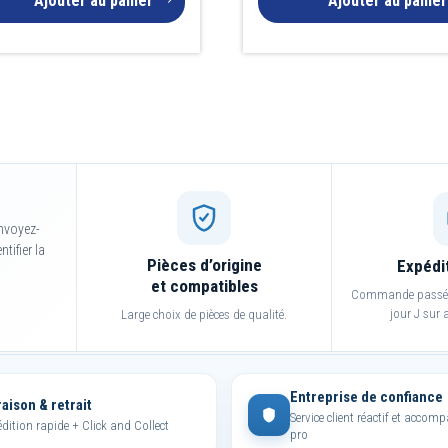
Ajouter au panier
Ajouter au panier
nvoyez-
tifier la
Pièces d’origine
Expédi
et compatibles
Commande passée 
jour J sur a
Large choix de pièces de qualité.
Entreprise de confiance
raison & retrait
Service client réactif et acco
dition rapide + Click and Collect
pro