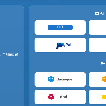
Pai
CB
PayPal
s, mairies et
chronopost
dpd