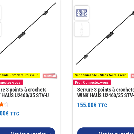
ande - Stock fournisseur
Sur commande - Stock fournisseur
onnectez-vous
Pro : Connectez-vous
re 3 points à crochets
Serrure 3 points à crochet
 HAUS U2460/35 STV-U
WINK HAUS U2460/35 STV
155.00
€
TTC
.00
€
TTC