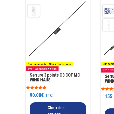
Ce
popularité
produit
a
plusieurs
variations.
Les
options
peuvent
être
Sur comm
Sur commande - Stock fournisseur
choisies
Pro : Connectez-vous
Pro : C
sur
Serrure 3 points C3 COF MC
Serru
WINK HAUS
la
WINK
page
Note
90.00
€
Note
du
TTC
155
5.00
4.00
sur 5
produit
sur 5
Choix des