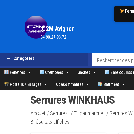
Ferm
.C2M Avignon
04.90.27.93.72
Aller
Catégories
au
contenu
Fenêtres
Crémones
Gâches
Baie coulissa
Portails / Garages
Consommables
Bâtiment
Serrures WINKHAUS
Accueil
/
Serrures :
/
Tri par marque :
/ Serrures 
Trié
3 résultats affichés
par