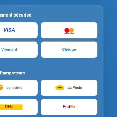
ement sécurisé
VISA
mastercard
Virement
Chèque
Transporteurs
colissimo
La Poste
DHL
Fed
Ex