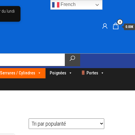
French
r du lundi
0
0.00€
Serrures / Cylindres
Poignées
Portes