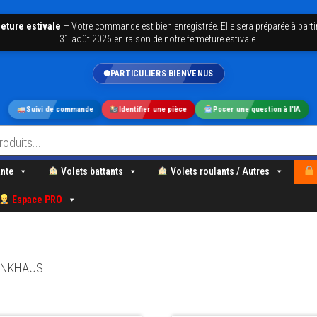
eture estivale
—
Votre commande est bien enregistrée. Elle sera préparée à parti
31 août 2026 en raison de notre fermeture estivale.
PARTICULIERS BIENVENUS
Suivi de commande
Identifier une pièce
Poser une question à l'IA
nte
Volets battants
Volets roulants / Autres
Espace PRO
WINKHAUS