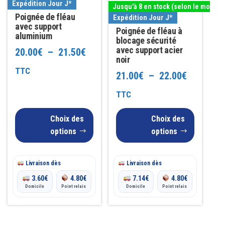
Expédition Jour J*
Jusqu'à 8 en stock (selon le modèle
variations.
variations.
Poignée de fléau
Expédition Jour J*
Les
avec support
Les
Poignée de fléau à
aluminium
options
options
blocage sécurité
avec support acier
Plage
20.00
€
–
21.50
€
peuvent
peuvent
noir
être
être
de
TTC
Plage
21.00
€
–
22.00
€
choisies
choisies
prix :
de
TTC
sur
sur
20.00€
la
la
prix :
Choix des
Choix des
à
page
page
21.00€
options
options
du
du
21.50€
à
produit
produit
Livraison dès
Livraison dès
22.00€
3.60
€
4.80
€
7.14
€
4.80
€
Domicile
Point relais
Domicile
Point relais