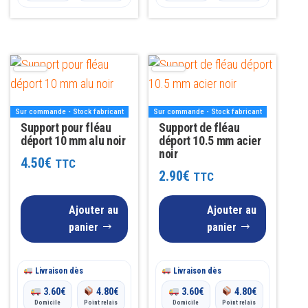
Sur commande - Stock fabricant
Sur commande - Stock fabricant
Support pour fléau
Support de fléau
déport 10 mm alu noir
déport 10.5 mm acier
noir
4.50
€
TTC
2.90
€
TTC
Ajouter au
Ajouter au
panier
panier
Livraison dès
Livraison dès
3.60
€
4.80
€
3.60
€
4.80
€
Domicile
Point relais
Domicile
Point relais