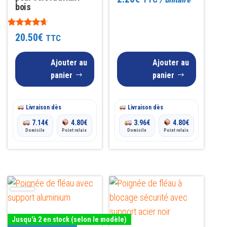
bois
Note
20.50
€
TTC
4.50
sur 5
Ajouter au
Ajouter au
panier
panier
Livraison dès
Livraison dès
7.14
€
4.80
€
3.96
€
4.80
€
Domicile
Point relais
Domicile
Point relais
Ce
Ce
produit
produit
a
a
Jusqu'à 2 en stock (selon le modèle)
plusieurs
plusieurs