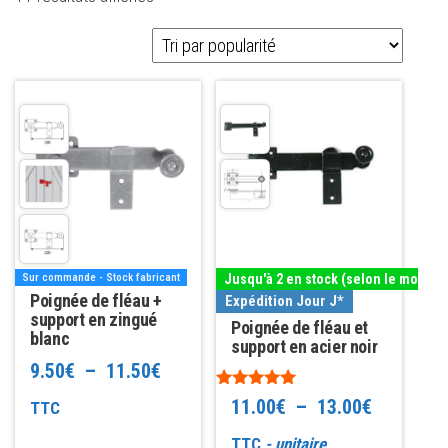
par
popularité
Ce
Ce
produit
produit
a
a
plusieurs
plusieurs
variations.
variations.
Les
Les
options
options
Sur commande - Stock fabricant
Jusqu'à 2 en stock (selon le modèle
peuvent
peuvent
Poignée de fléau +
Expédition Jour J*
être
être
support en zingué
Poignée de fléau et
blanc
choisies
choisies
support en acier noir
Plage
9.50
€
–
11.50
€
sur
sur
la
la
Note
de
Plage
11.00
€
–
13.00
€
TTC
5.00
page
page
sur 5
prix :
de
TTC
- unitaire