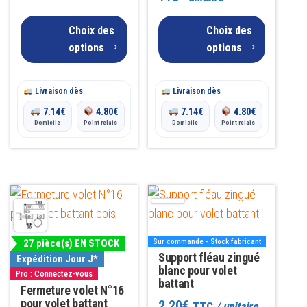
du
du
9.50€
prix :
produit
produit
Choix des
Choix des
à
11.00€
options
options
11.50€
à
Livraison dès
Livraison dès
13.00€
7.14
€
4.80
€
7.14
€
4.80
€
Domicile
Point relais
Domicile
Point relais
27 pièce(s) EN STOCK
Sur commande - Stock fabricant
Support fléau zingué
Expédition Jour J*
blanc pour volet
Pro : Connectez-vous
battant
Fermeture volet N°16
pour volet battant
2.20
€
TTC
/ unitaire