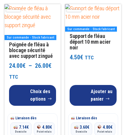
Ce
produit
a
Sur commande - Stock fabricant
plusieurs
Support de fléau
Sur commande - Stock fabricant
variations.
déport 10 mm acier
Poignée de fléau à
noir
Les
blocage sécurité
avec support zingué
4.50
€
TTC
options
Plage
24.00
€
–
26.00
€
peuvent
être
de
TTC
choisies
prix :
Choix des
Ajouter au
sur
24.00€
options
panier
la
à
page
du
Livraison dès
26.00€
Livraison dès
produit
7.14
€
4.80
€
3.60
€
4.80
€
Domicile
Point relais
Domicile
Point relais