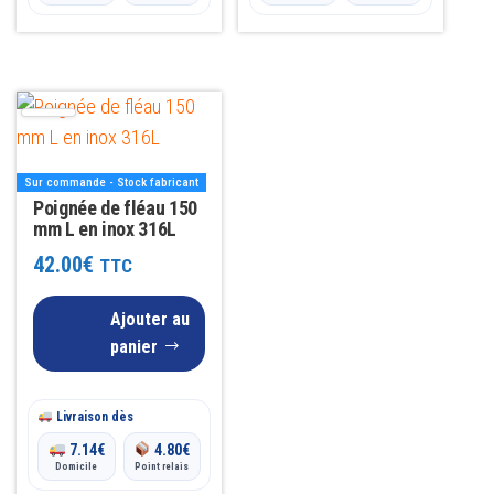
Sur commande - Stock fabricant
Poignée de fléau 150
mm L en inox 316L
42.00
€
TTC
Ajouter au
panier
Livraison dès
7.14
€
4.80
€
Domicile
Point relais