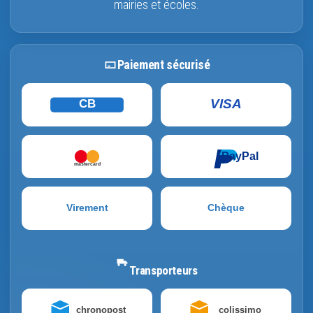
mairies et écoles.
Paiement sécurisé
VISA
CB
PayPal
mastercard
Virement
Chèque
Transporteurs
chronopost
colissimo