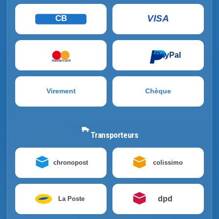
VISA
CB
PayPal
mastercard
Virement
Chèque
Transporteurs
chronopost
colissimo
dpd
La Poste