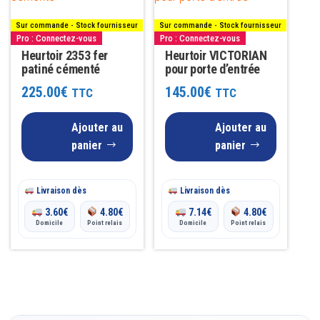
Sur commande - Stock fournisseur
Sur commande - Stock fournisseur
Pro : Connectez-vous
Pro : Connectez-vous
Heurtoir 2353 fer
Heurtoir VICTORIAN
patiné cémenté
pour porte d’entrée
225.00
€
145.00
€
TTC
TTC
Ajouter au
Ajouter au
panier
panier
Livraison dès
Livraison dès
3.60
€
4.80
€
7.14
€
4.80
€
Domicile
Point relais
Domicile
Point relais