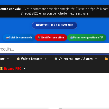
eture estivale
—
Votre commande est bien enregistrée. Elle sera préparée à parti
31 août 2026 en raison de notre fermeture estivale.
PARTICULIERS BIENVENUS
Suivi de commande
Identifier une pièce
Poser une question à l'IA
nte
Volets battants
Volets roulants / Autres
Espace PRO