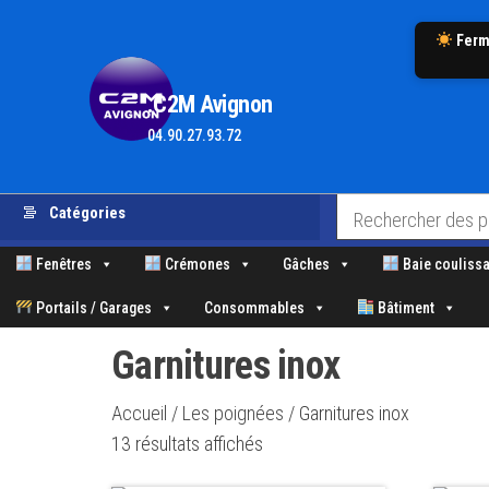
Ferm
.C2M Avignon
04.90.27.93.72
Aller
Catégories
au
contenu
Fenêtres
Crémones
Gâches
Baie coulissa
Portails / Garages
Consommables
Bâtiment
Garnitures inox
Accueil
/
Les poignées
/ Garnitures inox
Trié
13 résultats affichés
par