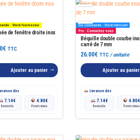
ande - Stock fournisseur
Sur commande - Stock fabricant
Pro : Connectez-vous
ée de fenêtre droite inox
Béquille double courbe ino
carré de 7 mm
0
€
TTC
26.00
€
TTC
/ unitaire
Ajouter au panier
Ajouter au panier
vraison dès
Livraison dès
7.14
€
4.80
€
7.14
€
4.80
Domicile
Point relais
Domicile
Point relais