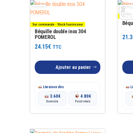
Sur comm
Béqu
Sur commande - Stock fournisseur
Béquille double inox 304
21.3
POMEROL
24.15
€
TTC
Ajouter au panier
Livraison dès
Li
3.60
€
4.80
€
Domicile
Point relais