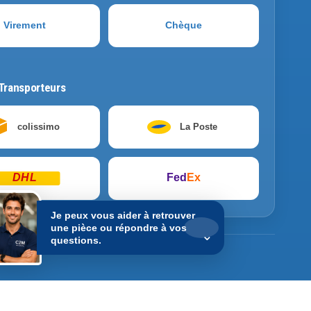
Virement
Chèque
Transporteurs
colissimo
La Poste
DHL
Fed
Ex
Je peux vous aider à retrouver
une pièce ou répondre à vos
⌄
questions.
nible. Les commandes restent enregistrées normalement.