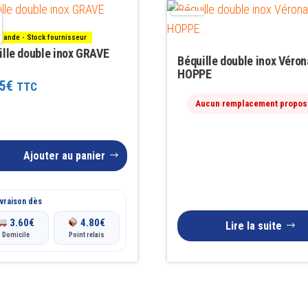
ande - Stock fournisseur
ille double inox GRAVE
Béquille double inox Véron
HOPPE
5
€
TTC
Aucun remplacement propos
Ajouter au panier
vraison dès
3.60
€
4.80
€
Lire la suite
Domicile
Point relais