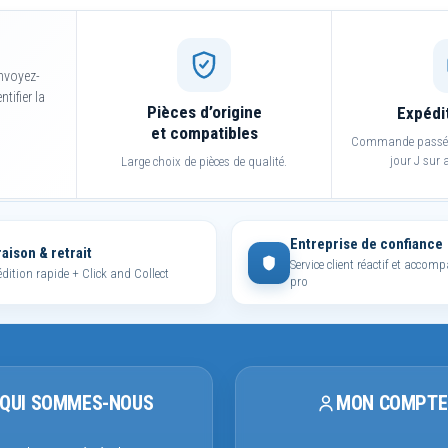
nvoyez-
tifier la
Pièces d’origine
Expédi
et compatibles
Commande passée 
jour J sur a
Large choix de pièces de qualité.
Entreprise de confiance
raison & retrait
Service client réactif et acco
dition rapide + Click and Collect
pro
QUI SOMMES-NOUS
MON COMPTE