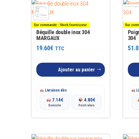
popularité
Sur commande - Stock fournisseur
Sur comm
Béquille double inox 304
Poign
MARGAUX
304
19.60
€
51.0
TTC
Ajouter au panier
Livraison dès
Li
7.14
€
4.80
€
Domicile
Point relais