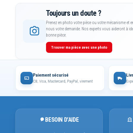
Toujours un doute ?
Prenez en photo votre pièce ou votre mécanisme et e
nous votre demande. Nos experts vous aideront à iden
bonne pièce.
Trouver ma pièce avec une photo
Paiement sécurisé
Liv
CB, Visa, Mastercard, PayPal, virement
Expé
BESOIN D’AIDE