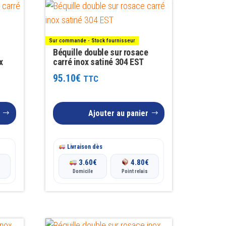
Sur commande - Stock fournisseur
Béquille double sur rosace
x
carré inox satiné 304 EST
95.10
€
TTC
Ajouter au panier
Livraison dès
€
3.60
€
4.80
€
Domicile
Point relais