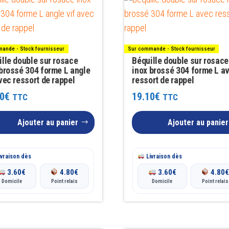
ande - Stock fournisseur
Sur commande - Stock fournisseur
lle double sur rosace
Béquille double sur rosace
 brossé 304 forme L angle
inox brossé 304 forme L a
vec ressort de rappel
ressort de rappel
0
€
19.10
€
TTC
TTC
Ajouter au panier
Ajouter au panier
vraison dès
Livraison dès
3.60
€
4.80
€
3.60
€
4.80
Domicile
Point relais
Domicile
Point relais