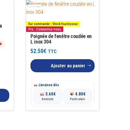
Sur commande - Stock fournisseur
a
Pro : Connectez-vous
Poignée de fenêtre coudée en
L inox 304
é
52.50
€
TTC
Ajouter au panier
Livraison dès
3.60
€
4.80
€
Domicile
Point relais