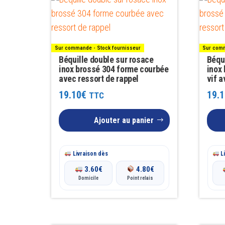
Sur commande - Stock fournisseur
Sur comm
Béquille double sur rosace
Béqui
inox brossé 304 forme courbée
inox
avec ressort de rappel
vif a
19.10
€
19.1
TTC
Ajouter au panier
Livraison dès
Li
3.60
€
4.80
€
Domicile
Point relais