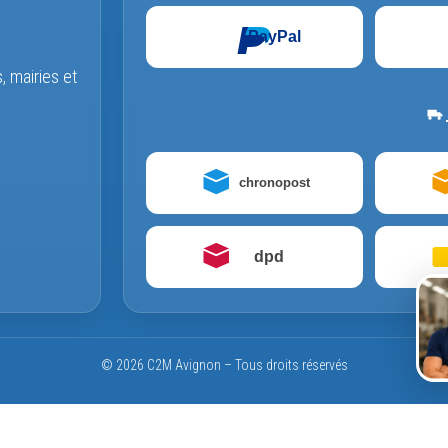
PayPal
s, mairies et
chronopost
dpd
© 2026 C2M Avignon – Tous droits réservés
nde / SAV et le service Identifier une pièce est temporairement indispo