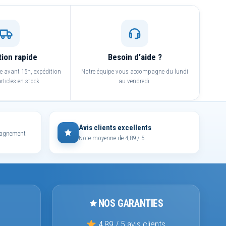
tion rapide
Besoin d’aide ?
avant 15h, expédition
Notre équipe vous accompagne du lundi
rticles en stock.
au vendredi.
Avis clients excellents
mpagnement
Note moyenne de 4,89 / 5
NOS GARANTIES
4,89 / 5 avis clients