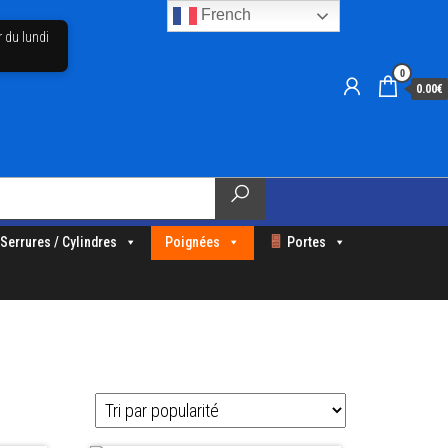
French
r du lundi
0
0.00€
Serrures / Cylindres
Poignées
Portes