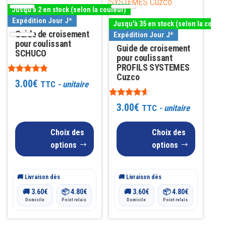
a
a
Jusqu'à 2 en stock (selon la couleur)
plusieurs
plusieurs
Expédition Jour J*
Jusqu'à 35 en stock (selon la couleu
variations.
variations.
Guide de croisement
Expédition Jour J*
Les
pour coulissant
Les
Guide de croisement
SCHUCO
options
options
pour coulissant
PROFILS SYSTEMES
peuvent
peuvent
Cuzco
Note
3.00
€
TTC
- unitaire
être
être
4.71
sur 5
choisies
choisies
Note
3.00
€
TTC
- unitaire
4.43
sur
sur
sur 5
la
la
Choix des
Choix des
page
page
options
options
du
du
produit
produit
🚚 Livraison dès
🚚 Livraison dès
🚚
3.60
€
📦
4.80
€
🚚
3.60
€
📦
4.80
€
Domicile
Point relais
Domicile
Point relais