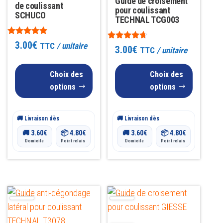
Guide de croisement
de coulissant
options
options
pour coulissant
SCHUCO
TECHNAL TCG003
peuvent
peuvent
être
être
Note
3.00
€
TTC
/ unitaire
Note
3.00
€
5.00
TTC
/ unitaire
choisies
choisies
4.50
sur 5
sur 5
sur
sur
Choix des
Choix des
la
la
options
options
page
page
du
du
🚚 Livraison dès
🚚 Livraison dès
produit
produit
🚚
3.60
€
📦
4.80
€
🚚
3.60
€
📦
4.80
€
Domicile
Point relais
Domicile
Point relais