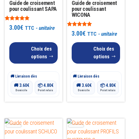
variations.
variations.
Guide de croisement
Guide de croisement
Les
pour coulissant SAPA
Les
pour coulissant
WICONA
options
options
Note
peuvent
peuvent
3.00
€
TTC
- unitaire
4.77
Note
3.00
€
TTC
- unitaire
être
être
sur 5
4.91
sur 5
choisies
choisies
Choix des
Choix des
sur
sur
options
options
la
la
page
page
🚚 Livraison dès
🚚 Livraison dès
du
du
🚚
3.60
€
📦
4.80
€
🚚
3.60
€
📦
4.80
€
produit
produit
Domicile
Point relais
Domicile
Point relais
Ce
Ce
produit
produit