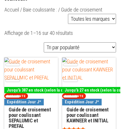
Accueil
/
Baie coulissante :
/ Guide de croisement
Trié
Affichage de 1–16 sur 40 résultats
par
popularité
Ce
Ce
produit
produit
a
a
plusieurs
plusieurs
Jusqu'à 387 en stock (selon la couleur)
Jusqu'à 27 en stock (selon la couleu
variations.
variations.
TOP VENTE
TOP VENTE
Les
Les
Expédition Jour J*
Expédition Jour J*
options
Guide de croisement
options
Guide de croisement
pour coulissant
pour coulissant
peuvent
peuvent
SEPALUMIC et
KAWNEER et INITIAL
être
être
PREFAL