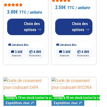
choisies
choisies
Note
2.50
€
TTC
/ unitaire
4.88
sur
sur
Note
3.00
€
TTC
/ unitaire
sur 5
4.92
la
la
sur 5
page
Choix des
page
Choix des
options
options
du
du
produit
produit
🚚 Livraison dès
🚚 Livraison dès
🚚
3.60
€
📦
4.80
€
🚚
3.60
€
📦
4.80
€
Domicile
Point relais
Domicile
Point relais
Ce
Ce
produit
produit
a
a
Jusqu'à 19 en stock (selon la couleur)
Jusqu'à 95 en stock (selon la couleu
plusieurs
plusieurs
Expédition Jour J*
Expédition Jour J*