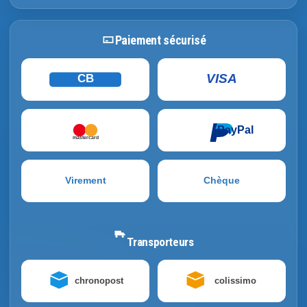
Paiement sécurisé
VISA
CB
PayPal
mastercard
Virement
Chèque
Transporteurs
chronopost
colissimo