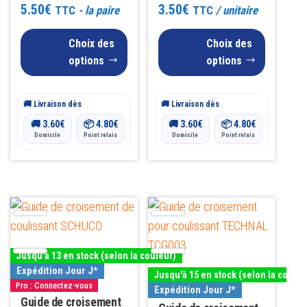
Note
Note
5.50
€
3.50
€
TTC
- la paire
TTC
/ unitaire
choisies
choisies
5.00
5.00
sur 5
sur 5
sur
sur
Choix des
Choix des
la
la
options
options
page
page
du
du
🚚 Livraison dès
🚚 Livraison dès
produit
produit
🚚
3.60
€
📦
4.80
€
🚚
3.60
€
📦
4.80
€
Domicile
Point relais
Domicile
Point relais
Ce
Ce
produit
produit
a
a
Jusqu'à 13 en stock (selon la couleur)
plusieurs
plusieurs
Expédition Jour J*
Jusqu'à 15 en stock (selon la couleu
variations.
variations.
Pro : Connectez-vous
Expédition Jour J*
Les
Guide de croisement
Les