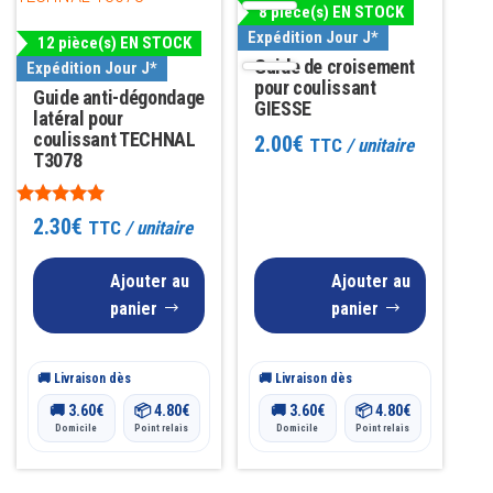
8 pièce(s) EN STOCK
Expédition Jour J*
12 pièce(s) EN STOCK
Guide de croisement
Expédition Jour J*
pour coulissant
Guide anti-dégondage
GIESSE
latéral pour
coulissant TECHNAL
2.00
€
TTC
/ unitaire
T3078
Note
2.30
€
TTC
/ unitaire
5.00
sur 5
Ajouter au
Ajouter au
panier
panier
🚚 Livraison dès
🚚 Livraison dès
🚚
3.60
€
📦
4.80
€
🚚
3.60
€
📦
4.80
€
Domicile
Point relais
Domicile
Point relais