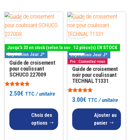
Ce
produit
a
plusieurs
12 pièce(s) EN STOCK
Jusqu'à 33 en stock (selon la couleur)
variations.
Expédition Jour J*
Expédition Jour J*
Les
Pro : Connectez-vous
Guide de croisement
options
pour coulissant
Guide de croisement
SCHUCO 227009
noir pour coulissant
peuvent
TECHNAL T1331
être
Note
2.50
€
TTC
/ unitaire
choisies
4.67
Note
3.00
€
TTC
/ unitaire
sur 5
5.00
sur
sur 5
la
Choix des
Ajouter au
page
options
panier
du
produit