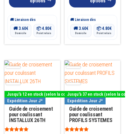
options
options
la
la
page
page
🚚 Livraison dès
🚚 Livraison dès
du
du
🚚
3.60
€
📦
4.80
€
🚚
3.60
€
📦
4.80
€
produit
produit
Domicile
Point relais
Domicile
Point relais
Ce
Ce
produit
produit
a
a
plusieurs
plusieurs
Jusqu'à 12 en stock (selon la couleur)
Jusqu'à 37 en stock (selon la couleu
variations.
variations.
Expédition Jour J*
Expédition Jour J*
Les
Les
Guide de croisement
Guide de croisement
options
pour coulissant
options
pour coulissant
INSTALLUX 26TH
PROFILS SYSTEMES
peuvent
peuvent
être
être