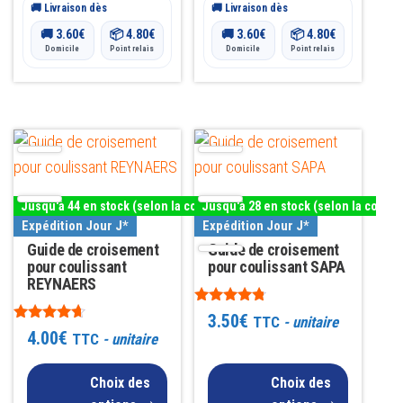
🚚 Livraison dès
🚚 Livraison dès
🚚
3.60
€
📦
4.80
€
🚚
3.60
€
📦
4.80
€
Domicile
Point relais
Domicile
Point relais
Ce
Ce
produit
produit
a
a
Jusqu'à 44 en stock (selon la couleur)
Jusqu'à 28 en stock (selon la couleu
plusieurs
plusieurs
Expédition Jour J*
Expédition Jour J*
variations.
variations.
Guide de croisement
Guide de croisement
Les
pour coulissant
Les
pour coulissant SAPA
REYNAERS
options
options
Note
peuvent
peuvent
3.50
€
TTC
- unitaire
4.60
Note
4.00
€
TTC
- unitaire
être
être
sur 5
4.50
sur 5
choisies
choisies
Choix des
Choix des
sur
sur