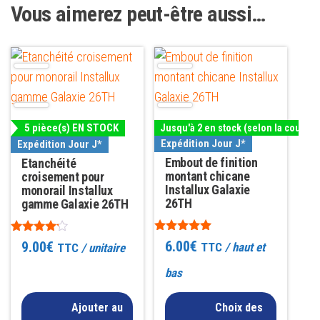
Vous aimerez peut-être aussi…
Ce
produit
a
plusieurs
5 pièce(s) EN STOCK
Jusqu'à 2 en stock (selon la couleur
variations.
Expédition Jour J*
Expédition Jour J*
Les
Embout de finition
Etanchéité
options
montant chicane
croisement pour
Installux Galaxie
monorail Installux
peuvent
26TH
gamme Galaxie 26TH
être
choisies
Note
Note
6.00
€
9.00
€
TTC
/ haut et
TTC
/ unitaire
5.00
4.00
sur
sur 5
sur 5
bas
la
page
Ajouter au
Choix des
du