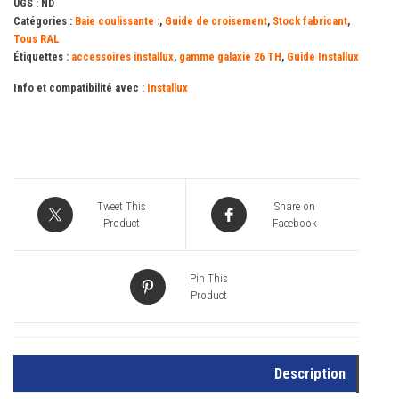
UGS :
ND
26TH
Catégories :
Baie coulissante :
,
Guide de croisement
,
Stock fabricant
,
Tous RAL
Étiquettes :
accessoires installux
,
gamme galaxie 26 TH
,
Guide Installux
Info et compatibilité avec :
Installux
Tweet This
Share on
Product
Facebook
Pin This
Product
Description