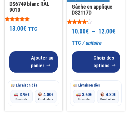
DS6749 blanc RAL
variations.
Gâche en applique
9010
Les
DS2117D
options
Note
13.00
€
TTC
Note
peuvent
Plage
10.00
€
–
12.00
€
5.00
4.00
sur 5
être
sur 5
de
TTC
/ unitaire
choisies
prix :
sur
Ajouter au
Choix des
10.00€
la
panier
options
page
à
du
Livraison dès
Livraison dès
12.00€
produit
3.96
€
4.80
€
3.60
€
4.80
€
Domicile
Point relais
Domicile
Point relais