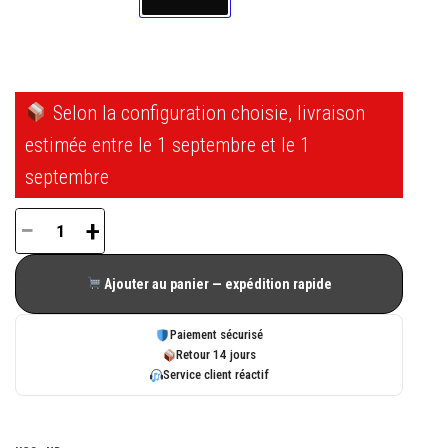
Selon la configuration choisie, livraison
estimée entre le 1 septembre et le 1
septembre
−
+
quantité
de
Ajouter au panier — expédition rapide
Guide
de
Paiement sécurisé
croisement
Retour 14 jours
Service client réactif
pour
coulissant
INSTALLUX