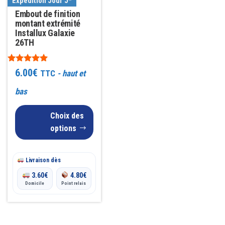
Expédition Jour J*
Les
Embout de finition
options
montant extrémité
Installux Galaxie
peuvent
26TH
être
choisies
Note
6.00
€
TTC
- haut et
5.00
sur
sur 5
bas
la
page
Choix des
du
options
produit
Livraison dès
3.60
€
4.80
€
Domicile
Point relais