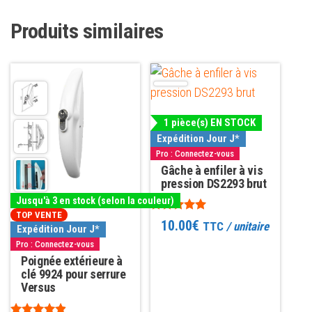
Produits similaires
Ce
produit
a
1 pièce(s) EN STOCK
plusieurs
Expédition Jour J*
variations.
Pro : Connectez-vous
Les
Gâche à enfiler à vis
pression DS2293 brut
options
Jusqu'à 3 en stock (selon la couleur)
peuvent
TOP VENTE
Note
10.00
€
TTC
/ unitaire
être
Expédition Jour J*
4.89
sur 5
Pro : Connectez-vous
choisies
Poignée extérieure à
sur
clé 9924 pour serrure
la
Versus
page