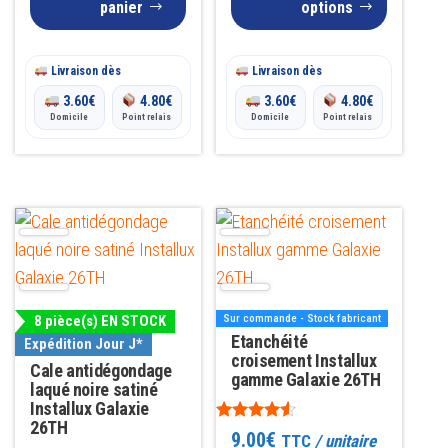
panier
options
produit
Livraison dès
Livraison dès
3.60
€
4.80
€
3.60
€
4.80
€
Domicile
Point relais
Domicile
Point relais
8 pièce(s) EN STOCK
Sur commande - Stock fabricant
Etanchéité
Expédition Jour J*
croisement Installux
Cale antidégondage
gamme Galaxie 26TH
laqué noire satiné
Installux Galaxie
26TH
Note
9.00
€
TTC
/ unitaire
4.36