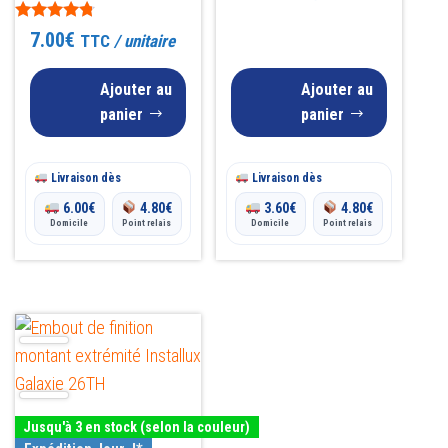
sur 5
Note
7.00
€
TTC
/ unitaire
4.60
sur 5
Ajouter au
Ajouter au
panier
panier
Livraison dès
Livraison dès
6.00
€
4.80
€
3.60
€
4.80
€
Domicile
Point relais
Domicile
Point relais
Ce
produit
a
plusieurs
Jusqu'à 3 en stock (selon la couleur)
variations.