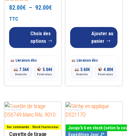
du
Note
Plage
82.00
€
–
92.00
€
4.73
produit
sur 5
de
TTC
prix :
Choix des
Ajouter au
82.00€
options
panier
à
Livraison dès
92.00€
Livraison dès
7.56
€
5.04
€
3.60
€
4.80
€
Domicile
Point relais
Domicile
Point relais
Ce
produit
a
Sur commande - Stock fournisseur
Jusqu'à 6 en stock (selon la couleur
plusieurs
Cuvette de tirage
Expédition Jour J*