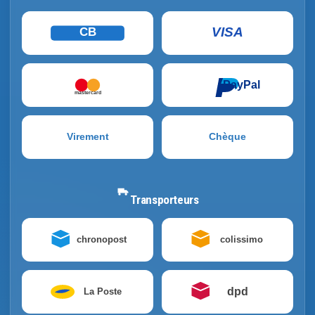
VISA
CB
PayPal
mastercard
Virement
Chèque
Transporteurs
chronopost
colissimo
dpd
La Poste