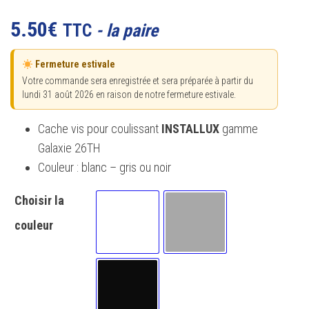
Noté
10
5.00
sur 5
5.50
€
TTC
- la paire
basé sur
notations
client
Fermeture estivale
Votre commande sera enregistrée et sera préparée à partir du
lundi 31 août 2026 en raison de notre fermeture estivale.
Cache vis pour coulissant
INSTALLUX
gamme
Galaxie 26TH
Couleur : blanc – gris ou noir
Choisir la
couleur
Blanc
Gris
Noir