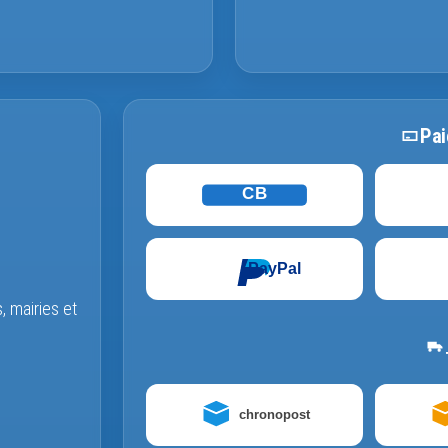
Pai
CB
PayPal
s, mairies et
chronopost