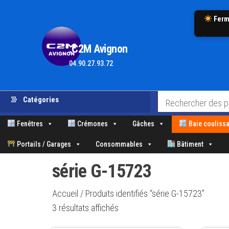
Ferm
.C2M Avignon
04.90.27.93.72
Aller
Catégories
au
contenu
Fenêtres
Crémones
Gâches
Baie coulissa
Portails / Garages
Consommables
Bâtiment
série G-15723
Accueil
/ Produits identifiés “série G-15723”
Trié
3 résultats affichés
par