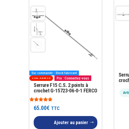
popularité
Sur commande - Stock fabricant
Serru
Pro : Connectez-vous
croc
TOP VENTE
Serrure F15 C.S. 2 points à
crochet G-15723-06-0-1 FERCO
Art
Note
65.00
€
TTC
4.81
sur 5
Ajouter au panier