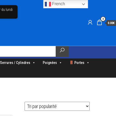
French
r du lundi
0
0.00€
Serrures / Cylindres
Poignées
Portes