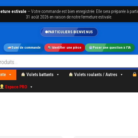
eture estivale
—
Votre commande est bien enregistrée. Elle sera préparée à parti
31 août 2026 en raison de notre fermeture estivale.
PARTICULIERS BIENVENUS
Suivi de commande
Identifier une pièce
Poser une question à l'IA
nte
Volets battants
Volets roulants / Autres
Espace PRO