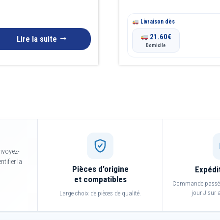
Livraison dès
21.60
€
Lire la suite
Domicile
nvoyez-
tifier la
Pièces d’origine
Expédi
et compatibles
Commande passée 
jour J sur a
Large choix de pièces de qualité.