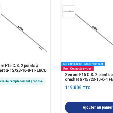
Sur commande - Stock fabricant
re F15 C.S. 2 points à
Pro : Connectez-vous
het G-15723-16-0-1 FERCO
Serrure F15 C.S. 2 points à
crochet G-15723-10-0-1 F
icle de remplacement proposé
119.00
€
TTC
Ajouter au panier