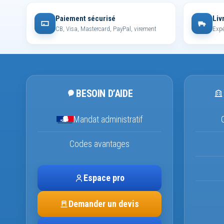
Paiement sécurisé
Liv
CB, Visa, Mastercard, PayPal, virement
Expé
BESOIN D’AIDE
Mandat administratif
Codes avantages
Espace pro
Demander un devis