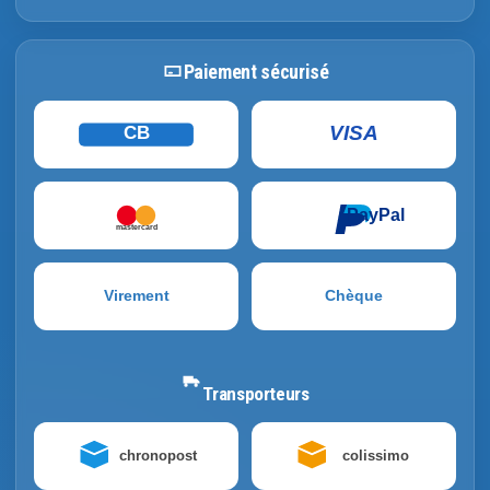
Paiement sécurisé
VISA
CB
PayPal
mastercard
Virement
Chèque
Transporteurs
chronopost
colissimo