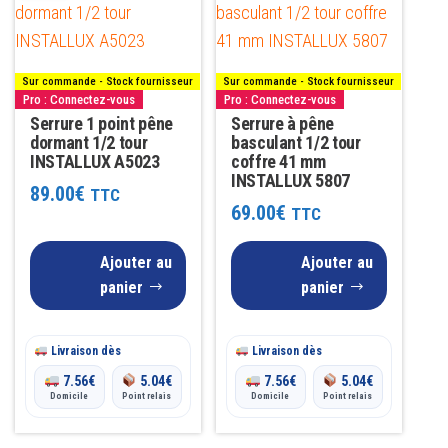
Sur commande - Stock fournisseur
Sur commande - Stock fournisseur
Pro : Connectez-vous
Pro : Connectez-vous
Serrure 1 point pêne
Serrure à pêne
dormant 1/2 tour
basculant 1/2 tour
INSTALLUX A5023
coffre 41 mm
INSTALLUX 5807
89.00
€
TTC
69.00
€
TTC
Ajouter au
Ajouter au
panier
panier
Livraison dès
Livraison dès
7.56
€
5.04
€
7.56
€
5.04
€
Domicile
Point relais
Domicile
Point relais