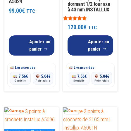
A5024
dormant 1/2 tour axe
à 43 mm INSTALLUX
99.00
€
TTC
Note
120.00
€
TTC
5.00
sur 5
Ajouter au
Ajouter au
panier
panier
Livraison dès
Livraison dès
7.56
€
5.04
€
7.56
€
5.04
€
Domicile
Point relais
Domicile
Point relais