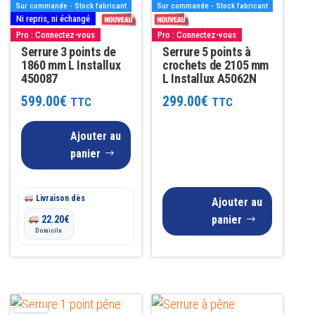
Sur commande - Stock fabricant
Sur commande - Stock fabricant
Ni repris, ni échangé
Pro : Connectez-vous
Pro : Connectez-vous
Serrure 3 points de
Serrure 5 points à
1860 mm L Installux
crochets de 2105 mm
450087
L Installux A5062N
599.00
€
299.00
€
TTC
TTC
Ajouter au
panier
Livraison dès
Ajouter au
panier
22.20
€
Domicile