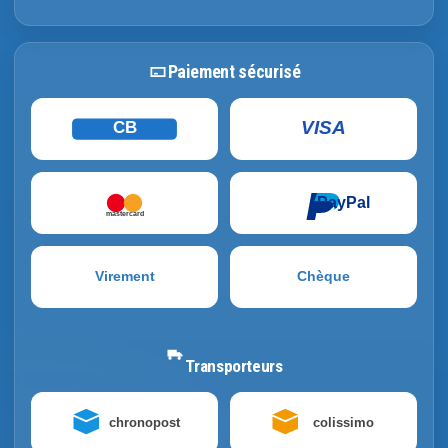
Paiement sécurisé
VISA
CB
PayPal
mastercard
Virement
Chèque
Transporteurs
chronopost
colissimo