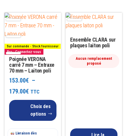
Ce
produit
a
Ensemble CLARA sur
plusieurs
plaques laiton poli
Sur commande - Stock fournisseur
variations.
Pro : Connectez-vous
Les
Poignée VERONA
Aucun remplacement
proposé
carré 7 mm – Entraxe
options
70 mm – Laiton poli
peuvent
153.00
€
–
être
Plage
179.00
€
TTC
choisies
sur
de
Choix des
la
prix :
options
page
153.00€
du
Livraison dès
à
Lire la
produit