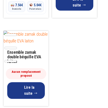
suite
7.56
€
5.04
€
179.00€
Domicile
Point relais
Ensemble zamak
double béquille EVA
laiton
Aucun remplacement
proposé
Lire la
suite