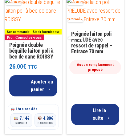
Sur commande - Stock fournisseur
Poignée laiton poli
Pro : Connectez-vous
PRELUDE avec
Poignée double
ressort de rappel –
béquille laiton poli à
Entraxe 70 mm
bec de cane ROISSY
Aucun remplacement
26.00
€
TTC
proposé
Ajouter au
panier
Livraison dès
Lire la
suite
7.14
€
4.80
€
Domicile
Point relais