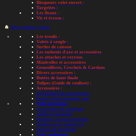
Bloqueurs volet ouvert :
All products loaded
Targettes :
Les fleaux :
Vis et écrous :
Toujours un doute ?
Volets roulants / Autres
Prenez en photo votre pièce ou votre mécanisme et
Les treuils :
nous votre demande. Nos experts vous aideront à ide
Volets à sangle :
Sorties de caisson
la bonne pièce.
Les embouts d'axe et accessoires
Les attaches et verrous
Trouver ma pièce avec une photo
Manivelles et accessoires
Genouillères, Crochets & Cardans
Divers accessoires :
Butées de lame finale
Tulipes (Guide de coulisse) :
Paiement sécurisé
Liv
Accessoires :
Accessoires de motorisation
CB, Visa, Mastercard, PayPal, virement
Expé
Boitiers télécommande vide
Volet persienne :
Accessoires de persienne
Arrêts de persienne
Serrures CA pour persienne
Tringles acier gamme CA
Verrous de persienne
BESOIN D’AIDE
Q
Volet coulissant :