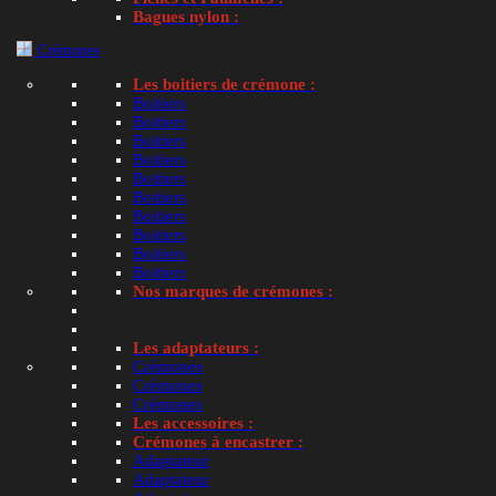
Bagues nylon :
Crémones
Les boitiers de crémone :
Boitiers
Boitiers
Boitiers
Boitiers
Boitiers
Pare tempête avec ou sans clapet pour fenêtre Insta
Boitiers
Boitiers
Boitiers
Note
4.86
sur 5
Boitiers
Boitiers
Article de remplacement proposé
Nos marques de crémones :
Lire la suite
Les adaptateurs :
Crémones
Crémones
Crémones
Les accessoires :
Crémones à encastrer :
Adaptateur
Adaptateur