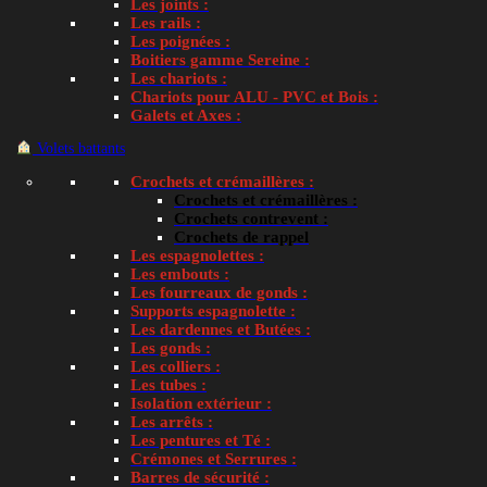
Les joints :
Les rails :
Les poignées :
Boitiers gamme Sereine :
Axe lisse inox Ø 6 mm DS4005C pour chariot de bai
Les chariots :
Chariots pour ALU - PVC et Bois :
Note
4.50
sur 5
Galets et Axes :
Volets battants
Aucun remplacement proposé
Crochets et crémaillères :
Lire la suite
Crochets et crémaillères :
Crochets contrevent :
Crochets de rappel
1
Les espagnolettes :
2
Les embouts :
3
Les fourreaux de gonds :
4
Supports espagnolette :
…
Les dardennes et Butées :
Les gonds :
26
Les colliers :
27
Les tubes :
28
Isolation extérieur :
→
Les arrêts :
Les pentures et Té :
Crémones et Serrures :
Loading...
Barres de sécurité :