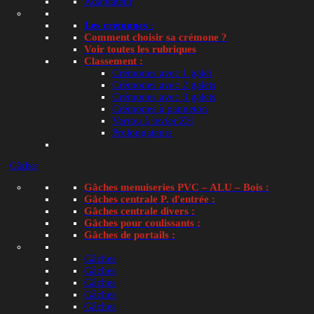
Adaptateur
Les crémones :
Verrou tendeur de volet persienne coulissante avec 
Comment choisir sa crémone ?
Voir toutes les rubriques
Classement :
Note
4.84
sur 5
Crémones avec 1 galet
Crémones avec 2 galets
Aucun remplacement proposé
Crémones avec 3 galets
Crémones à panneton
Lire la suite
Verrou à levier ZH
Prolongateurs
Gâches
Gâches menuiseries PVC – ALU – Bois :
Gâche à clamer en zamac pour coulissant ALU
Gâches centrale P. d'entrée :
Gâches centrale divers :
Note
4.88
sur 5
Gâches pour coulissants :
Gâc
Gâches de portails :
Article de remplacement proposé
Not
Gâches
Gâches
Gâches
Gâches
Gâches