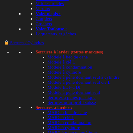
Voir les articles
Verrous
C
Volet niçois :
Mandat administratif
Couplets
Crochets
Volet Toulouse :
Loqueteaux et gâches
Codes avantages
Serrures / Cylindres
Serrures à larder (toutes marques)
Espace pro
Modèle à bec de cane
Modèle à clé L
Modèle à condamnation
Demander un devis
Modèle à cylindre
Modèle à pêne dormant seul à cylindre
Modèle à pêne dormant seul clé L
Suivre ma commande
Modèle EDF-GDF
Modèle à pêne dormant seul
Serrures à pênes plastique
Serrures pour profil suisse
Serrures à larder :
MARC à bec de cane
C2M Avignon
MARC à clé L
MARC à condamnation
MARC à cylindre
9 Avenue Fontcouverte
MARC à pêne magnétique