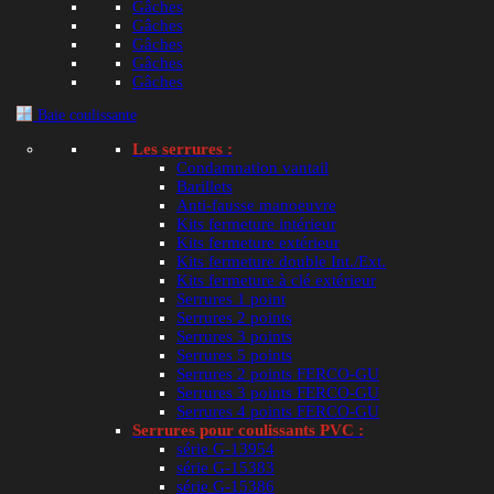
Gâches
Gâches
Gâches
Lire la suite
Gâches
Gâches
Baie coulissante
Les serrures :
Condamnation vantail
Houssette de maintien 6-33209-01-0-1 pour PVC 
Barillets
Anti-fausse manoeuvre
Note
4.91
sur 5
Kits fermeture intérieur
Kits fermeture extérieur
Article de remplacement proposé
Kits fermeture double Int./Ext.
Kits fermeture à clé extérieur
Serrures 1 point
Serrures 2 points
Serrures 3 points
Serrures 5 points
Serrures 2 points FERCO-GU
Serrures 3 points FERCO-GU
Serrures 4 points FERCO-GU
Serrures pour coulissants PVC :
série G-13954
série G-15383
série G-15386