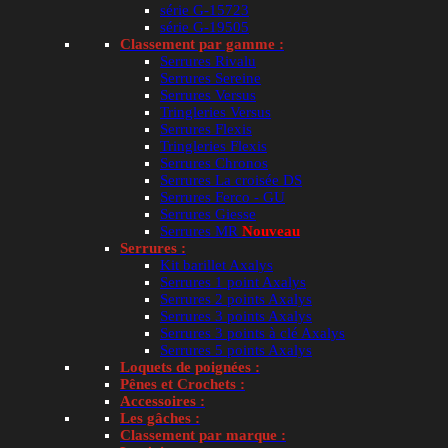
série G-15723
série G-19505
Classement par gamme :
Serrures Rivalu
Serrures Sereine
Serrures Versus
Tringleries Versus
Lire la suite
Serrures Flexis
Tringleries Flexis
Serrures Chronos
Serrures La croisée DS
Serrures Ferco - GU
Serrures Giesse
Serrures MR
Nouveau
Serrures :
Kit barillet Axalys
Serrures 1 point Axalys
Bague DS3864 bronze chariot simple galet 150° Ø 2
Serrures 2 points Axalys
Serrures 3 points Axalys
Note
5.00
sur 5
Serrures 3 points à clé Axalys
Serrures 5 points Axalys
Article de remplace
Loquets de poignées :
Pênes et Crochets :
Accessoires :
Lire la suite
Les gâches :
Classement par marque :