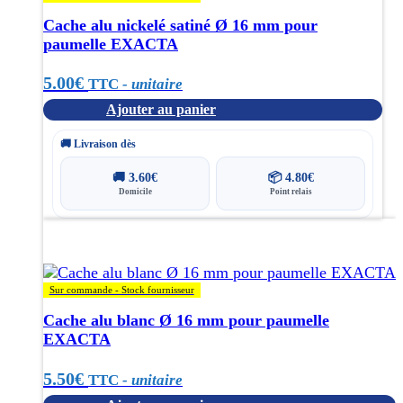
Cache alu nickelé satiné Ø 16 mm pour
paumelle EXACTA
5.00
€
TTC
- unitaire
Ajouter au panier
🚚 Livraison dès
🚚
3.60
€
📦
4.80
€
Domicile
Point relais
Sur commande - Stock fournisseur
Cache alu blanc Ø 16 mm pour paumelle
EXACTA
5.50
€
TTC
- unitaire