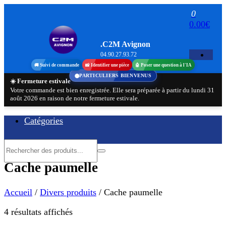
Aller
0
au
0.00€
contenu
.C2M Avignon
04.90.27.93.72
🚚 Suivi de commande
📸 Identifier une pièce
🤖 Poser une question à l'IA
PARTICULIERS BIENVENUS
☀️ Fermeture estivale
Votre commande est bien enregistrée. Elle sera préparée à partir du lundi 31
août 2026 en raison de notre fermeture estivale.
Catégories
Cache paumelle
Accueil
/
Divers produits
/ Cache paumelle
Trié
4 résultats affichés
par