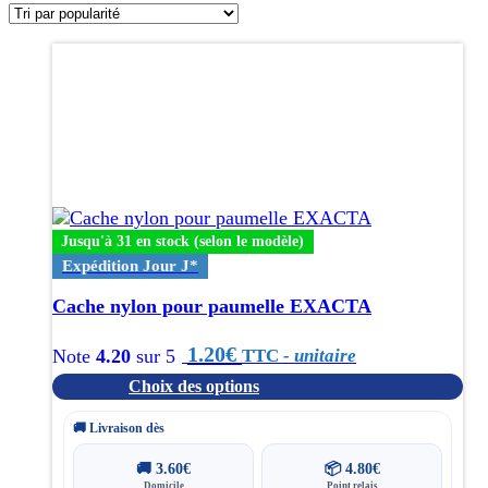
popularité
Ce
produit
a
plusieurs
variations.
Les
options
peuvent
être
Jusqu'à 31 en stock (selon le modèle)
choisies
Expédition Jour J*
sur
la
Cache nylon pour paumelle EXACTA
page
du
1.20
€
TTC
- unitaire
Note
4.20
sur 5
produit
Choix des options
🚚 Livraison dès
🚚
3.60
€
📦
4.80
€
Domicile
Point relais