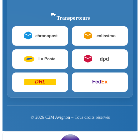
Transporteurs
chronopost
colissimo
dpd
La Poste
DHL
Fed
Ex
© 2026 C2M Avignon – Tous droits réservés