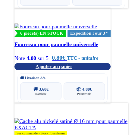
6 pièce(s) EN STOCK
Expédition Jour J*
Fourreau pour paumelle universelle
0.80
€
TTC
- unitaire
Note
4.00
sur 5
Ajouter au panier
🚚 Livraison dès
🚚
3.60
€
📦
4.80
€
Domicile
Point relais
Sur commande - Stock fournisseur