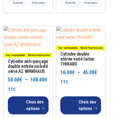
Domicile
Point relais
Domicile
Point relais
Ce
Ce
produit
produit
a
a
Sur commande - Stock fournisseur
plusieurs
plusieurs
Cylindre double
Sur commande - Stock fournisseur
variations.
variations.
entrée varié laiton
Cylindre anti-perçage
THIRARD
Les
double entrée nickelé
Les
série AZ WINKHAUS
Plage
16.00
€
–
45.00
€
options
options
Plage
50.00
€
–
108.00
€
peuvent
peuvent
de
TTC
être
être
de
TTC
prix :
choisies
choisies
prix :
16.00€
Choix des
Choix des
sur
sur
50.00€
options
options
à
la
la