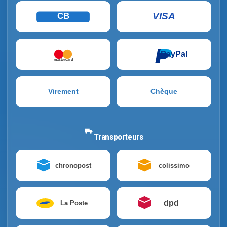
VISA
CB
PayPal
mastercard
Virement
Chèque
Transporteurs
chronopost
colissimo
dpd
La Poste