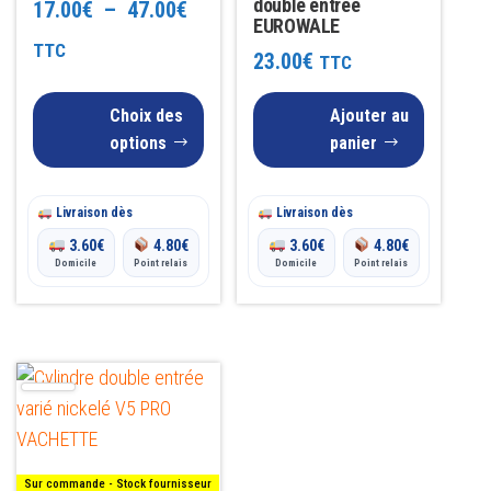
double entrée
Plage
17.00
€
–
47.00
€
options
EUROWALE
peuvent
de
TTC
23.00
€
TTC
être
prix :
choisies
Choix des
Ajouter au
17.00€
sur
options
panier
à
la
page
47.00€
Livraison dès
Livraison dès
du
3.60
€
4.80
€
3.60
€
4.80
€
produit
Domicile
Point relais
Domicile
Point relais
Ce
produit
a
plusieurs
Sur commande - Stock fournisseur