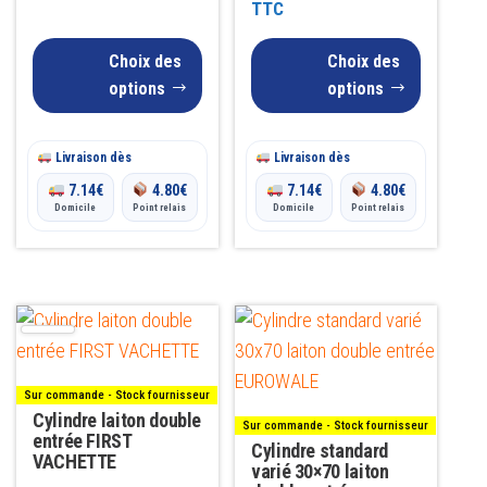
de
TTC
sur
sur
43.00€
la
la
prix :
Choix des
Choix des
à
page
page
18.00€
options
options
du
du
76.00€
à
produit
produit
Livraison dès
Livraison dès
40.00€
7.14
€
4.80
€
7.14
€
4.80
€
Domicile
Point relais
Domicile
Point relais
Ce
produit
a
Sur commande - Stock fournisseur
plusieurs
Cylindre laiton double
Sur commande - Stock fournisseur
variations.
entrée FIRST
Cylindre standard
VACHETTE
Les
varié 30×70 laiton