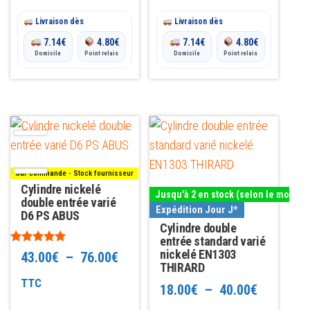
à
page
page
45.00€
du
du
Livraison dès
108.00€
Livraison dès
produit
produit
7.14
€
4.80
€
7.14
€
4.80
€
Domicile
Point relais
Domicile
Point relais
Ce
Ce
produit
produit
a
a
Sur commande - Stock fournisseur
plusieurs
plusieurs
Cylindre nickelé
Jusqu'à 2 en stock (selon le modèle
variations.
double entrée varié
variations.
Expédition Jour J*
D6 PS ABUS
Les
Les
Cylindre double
options
options
entrée standard varié
Note
nickelé EN1303
Plage
43.00
€
–
76.00
€
peuvent
peuvent
5.00
THIRARD
sur 5
être
être
de
TTC
Plage
18.00
€
–
40.00
€
choisies
choisies
prix :