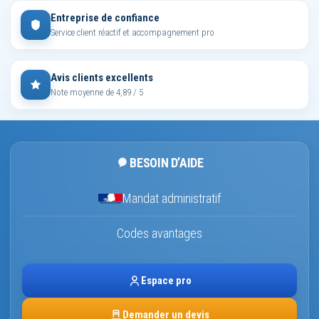
Entreprise de confiance
Service client réactif et accompagnement pro
Avis clients excellents
Note moyenne de 4,89 / 5
BESOIN D’AIDE
Mandat administratif
Codes avantages
Espace pro
Demander un devis