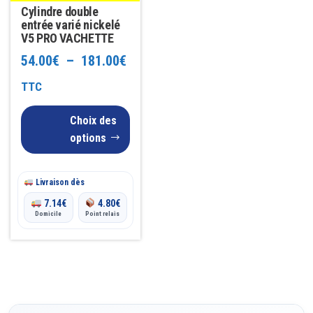
variations.
Cylindre double
Les
entrée varié nickelé
V5 PRO VACHETTE
options
Plage
54.00
€
–
181.00
€
peuvent
être
de
TTC
choisies
prix :
Choix des
sur
54.00€
options
la
à
page
du
Livraison dès
181.00€
produit
7.14
€
4.80
€
Domicile
Point relais