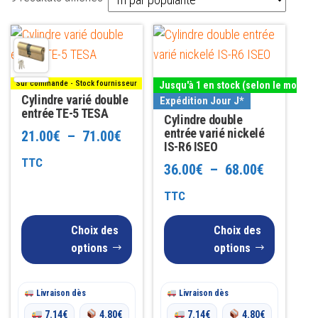
par
Ce
Ce
popularité
produit
produit
a
a
Sur commande - Stock fournisseur
Jusqu'à 1 en stock (selon le modèle
plusieurs
plusieurs
Cylindre varié double
Expédition Jour J*
variations.
entrée TE-5 TESA
variations.
Cylindre double
Les
Les
entrée varié nickelé
Plage
21.00
€
–
71.00
€
IS-R6 ISEO
options
options
de
TTC
Plage
36.00
€
–
68.00
€
peuvent
peuvent
prix :
être
être
de
TTC
21.00€
choisies
choisies
prix :
Choix des
Choix des
sur
sur
à
36.00€
options
options
la
la
71.00€
à
page
page
du
du
Livraison dès
Livraison dès
68.00€
produit
produit
7.14
€
4.80
€
7.14
€
4.80
€