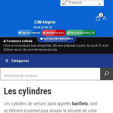
Aller
French
au
0
contenu
.C2M Avignon
04.90.27.93.72
🚚 Suivi de commande
📸 Identifier une pièce
🤖 Poser une question à l'IA
PARTICULIERS BIENVENUS
☀️ Fermeture estivale
Votre commande est bien enregistrée. Elle sera préparée à partir du lundi 31 août
2026 en raison de notre fermeture estivale.
Catégories
Les cylindres
Les cylindres de serrure, aussi appelés
barillets
, sont
un élément essentiel pour assurer la sécurité de votre