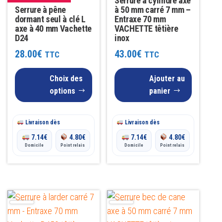
Serrure à cylindre axe
options
Serrure à pêne
à 50 mm carré 7 mm –
dormant seul à clé L
Entraxe 70 mm
peuvent
axe à 40 mm Vachette
VACHETTE têtière
être
D24
inox
choisies
28.00
€
43.00
€
TTC
TTC
sur
la
Choix des
Ajouter au
options
panier
page
du
produit
Livraison dès
Livraison dès
7.14
€
4.80
€
7.14
€
4.80
€
Domicile
Point relais
Domicile
Point relais
Ce
produit