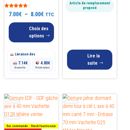
être
Article de remplacement
proposé
choisies
Note
Plage
7.00
€
–
8.00
€
TTC
sur
5.00
sur 5
de
la
Choix des
page
prix :
options
du
7.00€
produit
Livraison dès
à
Lire la
suite
7.14
€
4.80
€
8.00€
Domicile
Point relais
Ce
produit
a
plusieurs
Sur commande - Stock fournisseur