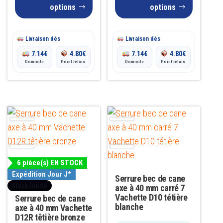
à
page
prix :
page
options
options
du
du
19.00€
5.30€
produit
produit
Livraison dès
à
Livraison dès
7.14
€
4.80
€
7.14
€
4.80
€
6.50€
Domicile
Point relais
Domicile
Point relais
Ce
produit
a
plusieurs
6 pièce(s) EN STOCK
variations.
Expédition Jour J*
Serrure bec de cane
Les
Stock limité
axe à 40 mm carré 7
options
Vachette D10 tétière
Serrure bec de cane
blanche
axe à 40 mm Vachette
peuvent
D12R têtière bronze