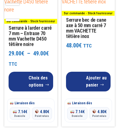
a
plusieurs
Sur commande - Stock fournisseur
variations.
Serrure bec de cane
Sur commande - Stock fournisseur
Les
axe à 50 mm carré 7
Serrure à larder carré
mm VACHETTE
options
7 mm – Entraxe 70
têtière inox
mm Vachette D450
peuvent
têtière noire
48.00
€
TTC
être
Plage
29.00
€
–
49.00
€
choisies
de
TTC
sur
la
prix :
Choix des
Ajouter au
page
29.00€
options
panier
du
à
produit
Livraison dès
49.00€
Livraison dès
7.14
€
4.80
€
7.14
€
4.80
€
Domicile
Point relais
Domicile
Point relais