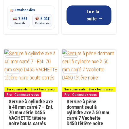
Livraison dès
Lire la
suite
7.56
€
5.04
€
Domicile
Point relais
Sur commande - Stock fournisseur
Sur commande - Stock fournisseur
Pro : Connectez-vous
Pro : Connectez-vous
Serrure à cylindre axe
Serrure à pêne
à 40 mm carré 7 – Ent.
dormant seul à
70 mm série D455
cylindre axe à 50 mm
VACHETTE têtière
carré 7 Vachette
noire bouts carrés
D450 têtière noire