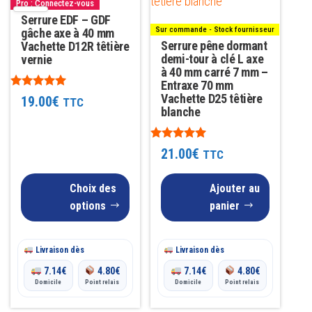
variations.
Pro : Connectez-vous
Les
Serrure EDF – GDF
Sur commande - Stock fournisseur
gâche axe à 40 mm
options
Serrure pêne dormant
Vachette D12R têtière
peuvent
demi-tour à clé L axe
vernie
à 40 mm carré 7 mm –
être
Entraxe 70 mm
choisies
Note
Vachette D25 têtière
19.00
€
TTC
5.00
blanche
sur
sur 5
la
Note
21.00
€
TTC
page
5.00
sur 5
du
Choix des
Ajouter au
produit
options
panier
Livraison dès
Livraison dès
7.14
€
4.80
€
7.14
€
4.80
€
Domicile
Point relais
Domicile
Point relais