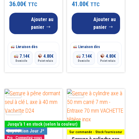
36.00
€
41.00
€
TTC
TTC
Ajouter au
Ajouter au
panier
panier
Livraison dès
Livraison dès
7.14
€
4.80
€
7.14
€
4.80
€
Domicile
Point relais
Domicile
Point relais
Ce
produit
a
plusieurs
Jusqu'à 1 en stock (selon la couleur)
variations.
Expédition Jour J*
Sur commande - Stock fournisseur
Les
Pro : Connectez-vous