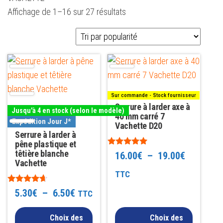
Trié
Affichage de 1–16 sur 27 résultats
par
popularité
Ce
Ce
produit
produit
a
a
Sur commande - Stock fournisseur
plusieurs
plusieurs
Serrure à larder axe à
Jusqu'à 4 en stock (selon le modèle)
variations.
variations.
40 mm carré 7
Expédition Jour J*
Vachette D20
Les
Les
Serrure à larder à
options
pêne plastique et
options
Note
têtière blanche
Plage
16.00
€
–
19.00
€
peuvent
peuvent
5.00
Vachette
sur 5
être
être
de
TTC
choisies
choisies
prix :
Note
Plage
5.30
€
–
6.50
€
TTC
4.50
sur
sur
sur 5
16.00€
de
la
la
Choix des
Choix des