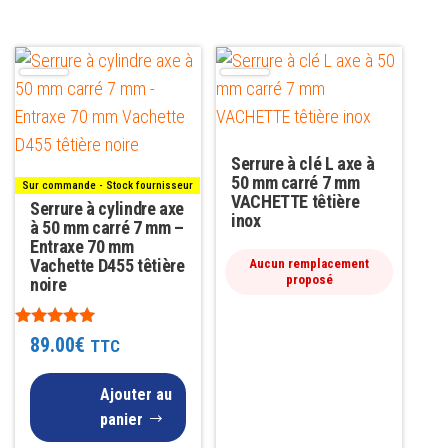
Serrure à clé L axe à
50 mm carré 7 mm
Sur commande - Stock fournisseur
VACHETTE têtière
Serrure à cylindre axe
inox
à 50 mm carré 7 mm –
Entraxe 70 mm
Vachette D455 têtière
Aucun remplacement
proposé
noire
Note
89.00
€
TTC
5.00
sur 5
Ajouter au
panier