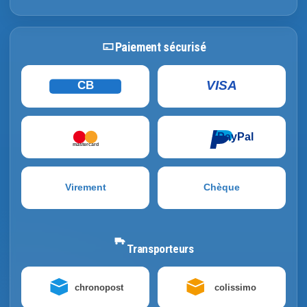
Paiement sécurisé
VISA
CB
PayPal
mastercard
Virement
Chèque
Transporteurs
chronopost
colissimo