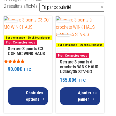
Trié
2 résultats affichés
par
Ce
popularité
produit
a
Sur commande - Stock fournisseur
plusieurs
Pro : Connectez-vous
Sur commande - Stock fournisseur
variations.
Serrure 3 points C3
COF MC WINK HAUS
Les
Pro : Connectez-vous
Serrure 3 points à
options
crochets WINK HAUS
Note
90.00
€
TTC
peuvent
U2460/35 STV-UG
5.00
sur 5
être
155.00
€
TTC
choisies
sur
Choix des
Ajouter au
la
options
panier
page
du