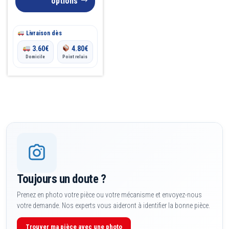
options
sur
la
Livraison dès
page
3.60
€
4.80
€
du
Domicile
Point relais
produit
Toujours un doute ?
Prenez en photo votre pièce ou votre mécanisme et envoyez-nous
votre demande. Nos experts vous aideront à identifier la bonne pièce.
Trouver ma pièce avec une photo