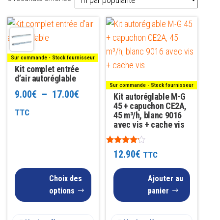
par
Ce
popularité
produit
a
Sur commande - Stock fournisseur
plusieurs
Kit complet entrée
variations.
d’air autoréglable
Sur commande - Stock fournisseur
Les
Plage
9.00
€
–
17.00
€
Kit autoréglable M-G
options
45 + capuchon CE2A,
de
TTC
45 m³/h, blanc 9016
peuvent
avec vis + cache vis
prix :
être
9.00€
choisies
Note
12.90
€
TTC
4.00
sur
à
sur 5
la
Choix des
Ajouter au
17.00€
page
options
panier
du
produit