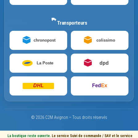
Transporteurs
chronopost
colissimo
dpd
La Poste
DHL
Fed
Ex
© 2026 C2M Avignon – Tous droits réservés
La boutique reste ouverte.
Le service Suivi de commande / SAV et le service