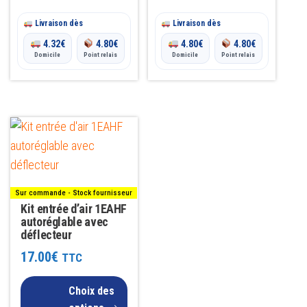
la
à
Livraison dès
Livraison dès
page
3.00€
4.32
€
4.80
€
4.80
€
4.80
€
du
Domicile
Point relais
Domicile
Point relais
produit
Ce
produit
a
plusieurs
Sur commande - Stock fournisseur
variations.
Kit entrée d’air 1EAHF
Les
autoréglable avec
déflecteur
options
17.00
€
TTC
peuvent
être
Choix des
choisies