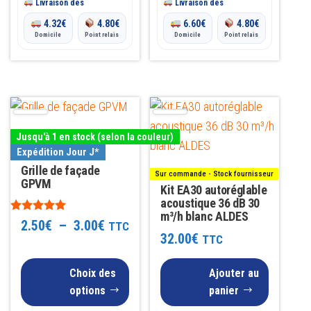
Livraison dès
Livraison dès
4.32
€
4.80
€
6.60
€
4.80
€
Domicile
Point relais
Domicile
Point relais
Ce
produit
Jusqu'à 1 en stock (selon la couleur)
a
Expédition Jour J*
plusieurs
Grille de façade
Sur commande - Stock fournisseur
variations.
GPVM
Kit EA30 autoréglable
Les
acoustique 36 dB 30
m³/h blanc ALDES
Note
options
Plage
2.50
€
–
3.00
€
TTC
5.00
32.00
€
TTC
peuvent
sur 5
de
être
Choix des
prix :
Ajouter au
choisies
options
panier
2.50€
sur