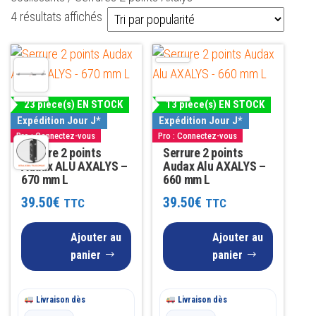
Trié
4 résultats affichés
par
popularité
23 pièce(s) EN STOCK
13 pièce(s) EN STOCK
Expédition Jour J*
Expédition Jour J*
Pro : Connectez-vous
Pro : Connectez-vous
Serrure 2 points
Serrure 2 points
Audax ALU AXALYS –
Audax Alu AXALYS –
670 mm L
660 mm L
39.50
€
39.50
€
TTC
TTC
Ajouter au
Ajouter au
panier
panier
Livraison dès
Livraison dès