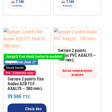
7.14
€
7.14
€
Domicile
Domicile
Ce
produit
a
Serrure 2 points
plusieurs
Audax PVC AXALYS –
Jusqu'à 4 en stock (selon le modèle)
variations.
700 mm L
Expédition Jour J*
Les
Stock limité
Aucun remplacement
options
Pro : Connectez-vous
proposé
Serrure 2 points fixe
peuvent
Audax AZB TCF
être
AXALYS – 580 mm L
choisies
39.50
€
TTC
sur
la
Choix des