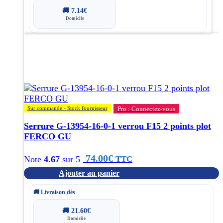
🚚
7.14
€
Domicile
Sur commande - Stock fournisseur
Pro : Connectez-vous
Serrure G-13954-16-0-1 verrou F15 2 points plot
FERCO GU
74.00
€
TTC
Note
4.67
sur 5
Ajouter au panier
🚚 Livraison dès
🚚
21.60
€
Domicile