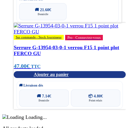
🚚
21.60
€
Domicile
Sur commande - Stock fournisseur
Pro : Connectez-vous
Serrure G-13954-03-0-1 verrou F15 1 point plot
FERCO GU
47.00
€
TTC
Ajouter au panier
🚚 Livraison dès
🚚
7.14
€
📦
4.80
€
Domicile
Point relais
Loading...