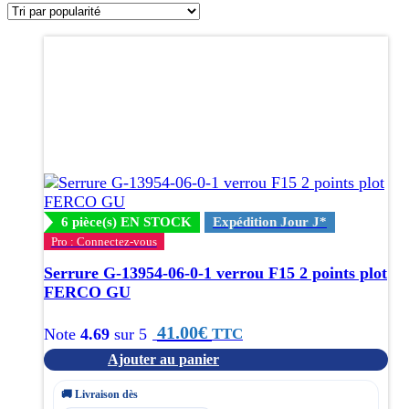
popularité
6 pièce(s) EN STOCK
Expédition Jour J*
Pro : Connectez-vous
Serrure G-13954-06-0-1 verrou F15 2 points plot
FERCO GU
41.00
€
TTC
Note
4.69
sur 5
Ajouter au panier
🚚 Livraison dès