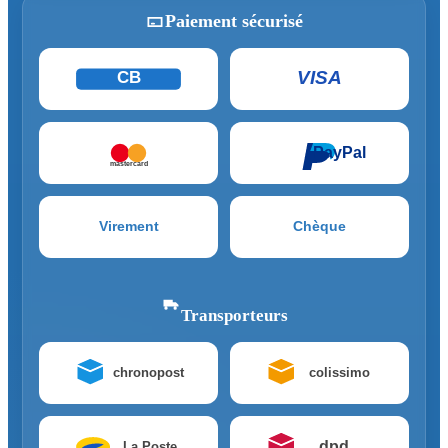
Paiement sécurisé
VISA
CB
PayPal
mastercard
Virement
Chèque
Transporteurs
chronopost
colissimo
dpd
La Poste