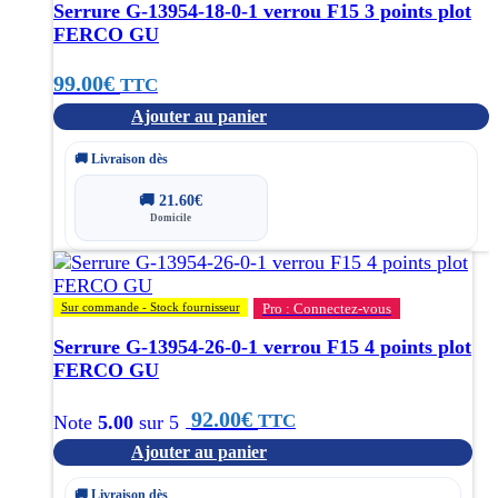
Serrure G-13954-18-0-1 verrou F15 3 points plot
FERCO GU
99.00
€
TTC
Ajouter au panier
🚚 Livraison dès
🚚
21.60
€
Domicile
Sur commande - Stock fournisseur
Pro : Connectez-vous
Serrure G-13954-26-0-1 verrou F15 4 points plot
FERCO GU
92.00
€
TTC
Note
5.00
sur 5
Ajouter au panier
🚚 Livraison dès