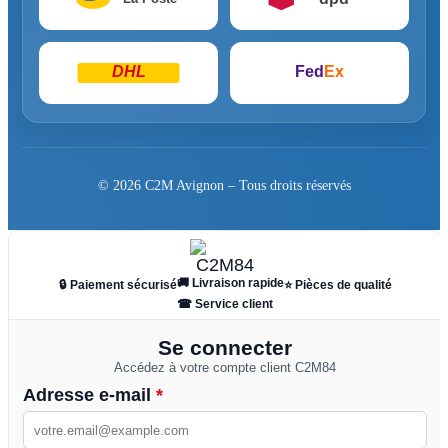
DHL
Fed
Ex
© 2026 C2M Avignon – Tous droits réservés
🚚 Livraison rapide
🔒 Paiement sécurisé
⭐ Pièces de qualité
☎ Service client
Se connecter
Accédez à votre compte client C2M84
Adresse e-mail
*