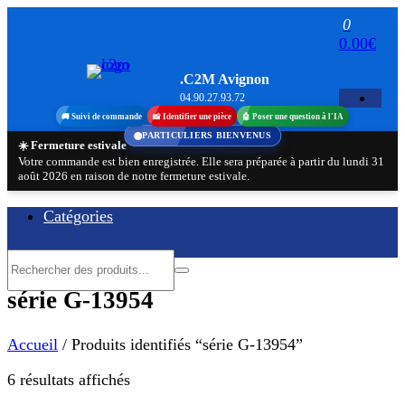
Aller
0
au
0.00€
contenu
.C2M Avignon
04.90.27.93.72
🚚 Suivi de commande
📸 Identifier une pièce
🤖 Poser une question à l'IA
PARTICULIERS BIENVENUS
☀️ Fermeture estivale
Votre commande est bien enregistrée. Elle sera préparée à partir du lundi 31
août 2026 en raison de notre fermeture estivale.
Catégories
série G-13954
Accueil
/ Produits identifiés “série G-13954”
Trié
6 résultats affichés
par