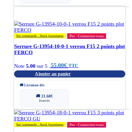
Sur commande - Stock fournisseur
Pro : Connectez-vous
Serrure G-13954-10-0-1 verrou F15 2 points plot
FERCO
55.00
€
TTC
Note
5.00
sur 5
Ajouter au panier
🚚 Livraison dès
🚚
21.60
€
Domicile
Sur commande - Stock fournisseur
Pro : Connectez-vous