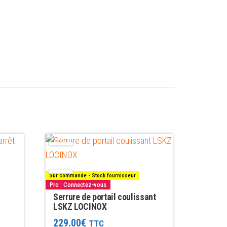
Ce
produit
a
Sur commande - Stock fournisseur
plusieurs
Pro : Connectez-vous
variations.
Serrure de portail coulissant
LSKZ LOCINOX
Les
229.00
€
TTC
options