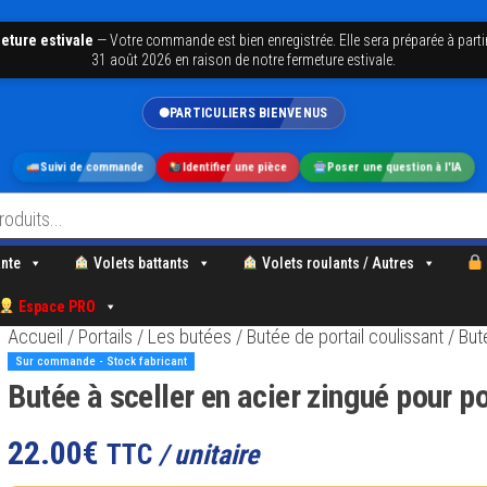
eture estivale
—
Votre commande est bien enregistrée. Elle sera préparée à parti
31 août 2026 en raison de notre fermeture estivale.
PARTICULIERS BIENVENUS
Suivi de commande
Identifier une pièce
Poser une question à l'IA
nte
Volets battants
Volets roulants / Autres
Espace PRO
Accueil
/
Portails
/
Les butées
/
Butée de portail coulissant
/ But
Sur commande - Stock fabricant
Butée à sceller en acier zingué pour po
22.00
€
TTC
/ unitaire