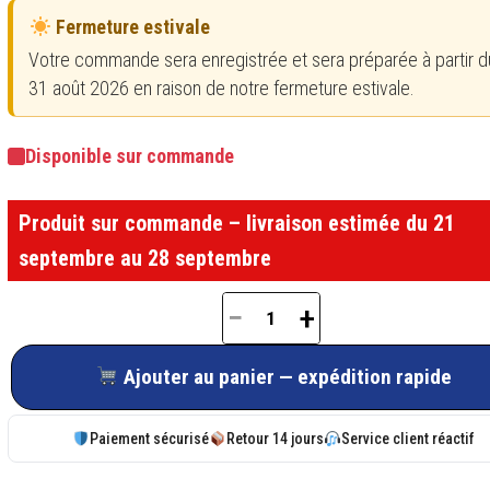
Fermeture estivale
Votre commande sera enregistrée et sera préparée à partir du
31 août 2026 en raison de notre fermeture estivale.
Disponible sur commande
Produit sur commande – livraison estimée du 21
septembre au 28 septembre
−
+
quantité
de
Ajouter au panier — expédition rapide
Butée
à
Paiement sécurisé
Retour 14 jours
Service client réactif
sceller
en