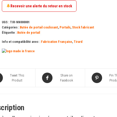
acier
Recevoir une alerte du retour en stock
zingué
pour
UGS :
TIR-NN000001
portail
Catégories :
Butée de portail coulissant
,
Portails
,
Stock fabricant
Étiquette :
Butée de portail
coulissant
Info et compatibilité avec :
Fabrication Française
,
Tirard
Tweet This
Share on
Pin T
Product
Facebook
Produ
cription