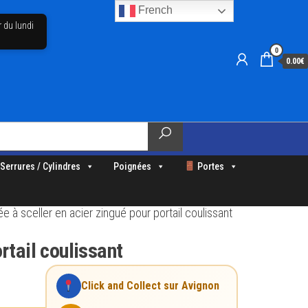
French
r du lundi
0
0.00€
Serrures / Cylindres
Poignées
Portes
ée à sceller en acier zingué pour portail coulissant
rtail coulissant
Click and Collect sur Avignon