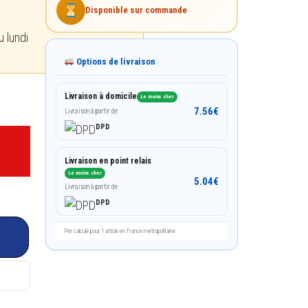
Disponible sur commande
 lundi
Options de livraison
Livraison à domicile
Le moins cher
7.56
€
Livraison à partir de
DPD
Livraison en point relais
Le moins cher
5.04
€
Livraison à partir de
DPD
Prix calculé pour 1 article en France métropolitaine.