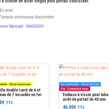
 à sceller en acier zingué pour portail coulissant
En acier
Tampon amortisseur élastomère
ence fabricant : NN000001
Ce
produit
a
ande - Stock fournisseur
Sur commande - Stock fabricant
plusieurs
Pro : Connectez-vous
lle double carré de 6 et
eau de 7 torsadée en fer
variations.
Embase à visser pour tube
arrêt de portail de 40 mm
Les
0
€
TTC
46.00
€
TTC
options