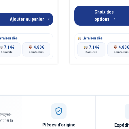
peuvent
Choix des
être
Ajouter au panier
options
choisies
sur
vraison dès
la
Livraison dès
page
7.14
€
4.80
€
7.14
€
4.80
Domicile
Point relais
Domicile
Point relais
du
produit
nvoyez-
tifier la
Pièces d’origine
Expédi