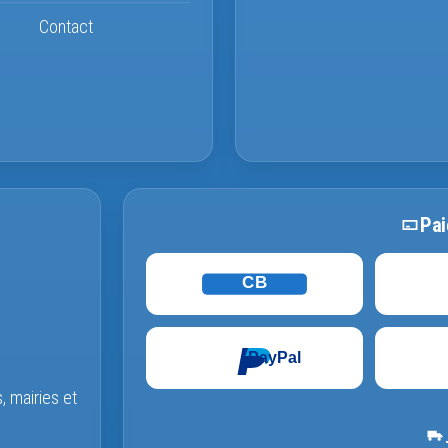
Contact
Pai
CB
PayPal
s, mairies et