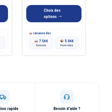
peuvent
Choix des
être
options
choisies
sur
la
Livraison dès
page
€
7.56
€
5.04
€
Domicile
Point relais
du
produit
tion rapide
Besoin d’aide ?