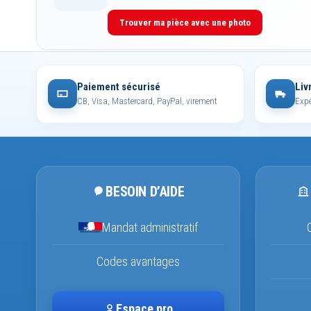
Trouver ma pièce avec une photo
Paiement sécurisé
Liv
CB, Visa, Mastercard, PayPal, virement
Expé
BESOIN D’AIDE
Mandat administratif
Codes avantages
Espace pro