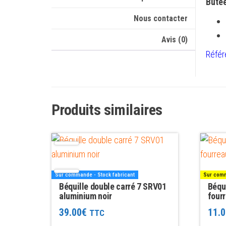
Butée
Nous contacter
Avis (0)
Référ
Produits similaires
Sur commande - Stock fabricant
Sur comm
Béquille double carré 7 SRV01
Béqui
aluminium noir
fourr
39.00
€
11.0
TTC