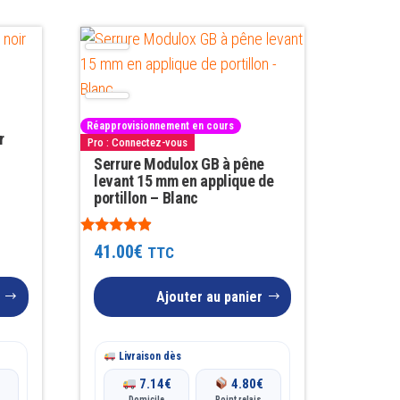
Réapprovisionnement en cours
r
Pro : Connectez-vous
Serrure Modulox GB à pêne
levant 15 mm en applique de
portillon – Blanc
Note
41.00
€
TTC
4.75
sur 5
Ajouter au panier
Livraison dès
€
7.14
€
4.80
€
Domicile
Point relais