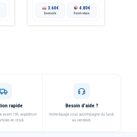
€
3.60
€
4.80
€
Domicile
Point relais
tion rapide
Besoin d’aide ?
avant 15h, expédition
Notre équipe vous accompagne du lundi
rticles en stock.
au vendredi.