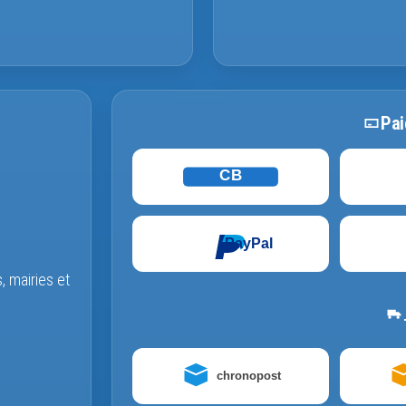
Pai
CB
PayPal
s, mairies et
chronopost