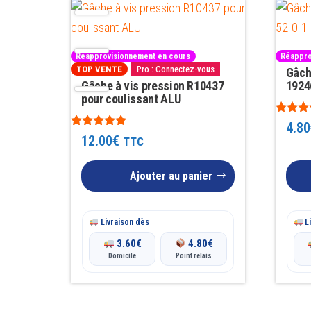
popularité
Réapprovisionnement en cours
Réappro
Pro : Connectez-vous
Gâch
TOP VENTE
Gâche à vis pression R10437
1924
pour coulissant ALU
Note
4.80
4.88
Note
12.00
€
TTC
sur 5
4.73
sur 5
Ajouter au panier
Livraison dès
Li
3.60
€
4.80
€
Domicile
Point relais