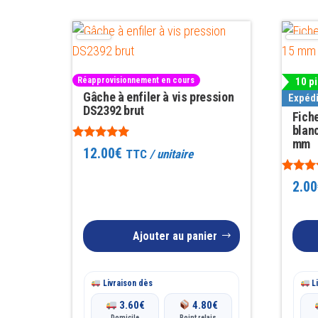
Réapprovisionnement en cours
10 p
Gâche à enfiler à vis pression
Expédi
DS2392 brut
Fiche
blan
mm
Note
12.00
€
TTC
/ unitaire
5.00
sur 5
Note
2.00
5.00
sur 5
Ajouter au panier
Livraison dès
Li
3.60
€
4.80
€
Domicile
Point relais