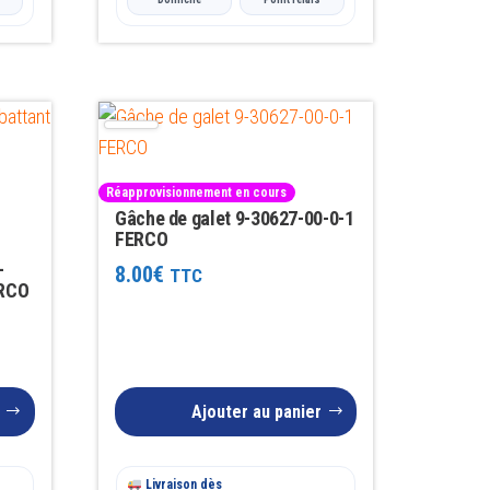
Réapprovisionnement en cours
Gâche de galet 9-30627-00-0-1
FERCO
-
8.00
€
TTC
ERCO
Ajouter au panier
Livraison dès