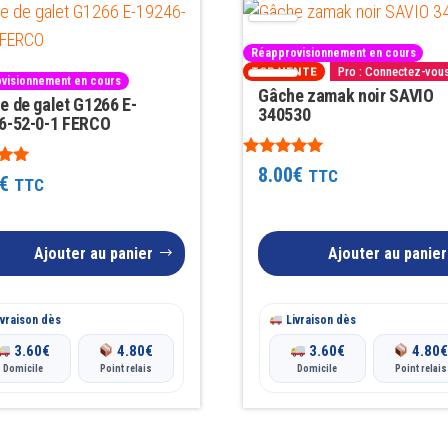
Réapprovisionnement en cours
Pro : Connectez-vou
TOP VENTE
visionnement en cours
Gâche zamak noir SAVIO
e de galet G1266 E-
340530
6-52-0-1 FERCO
Note
8.00
€
TTC
€
4.86
TTC
sur 5
Ajouter au panier
Ajouter au panier
vraison dès
Livraison dès
3.60
€
4.80
€
3.60
€
4.80
Domicile
Point relais
Domicile
Point relais