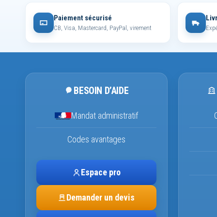
Paiement sécurisé
Liv
CB, Visa, Mastercard, PayPal, virement
Expé
BESOIN D’AIDE
Mandat administratif
Codes avantages
Espace pro
Demander un devis