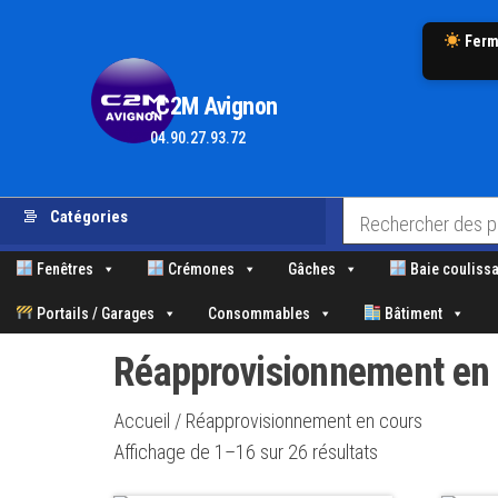
Ferm
.C2M Avignon
04.90.27.93.72
Aller
Catégories
au
contenu
Fenêtres
Crémones
Gâches
Baie coulissa
Portails / Garages
Consommables
Bâtiment
Réapprovisionnement en 
Accueil
/ Réapprovisionnement en cours
Trié
Affichage de 1–16 sur 26 résultats
par