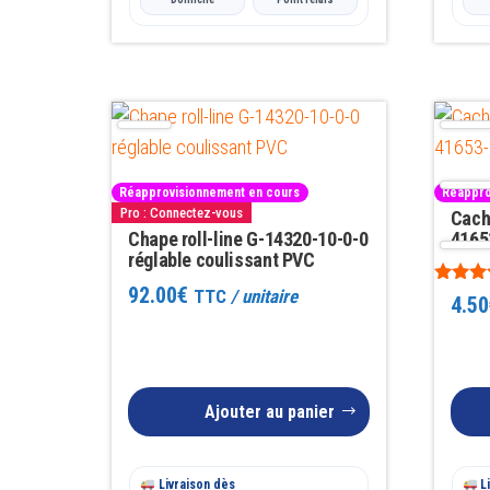
Réapprovisionnement en cours
Réappro
Pro : Connectez-vous
Cach
Chape roll-line G-14320-10-0-0
4165
réglable coulissant PVC
92.00
€
TTC
/ unitaire
Note
4.50
4.00
sur 5
Ajouter au panier
Livraison dès
Li