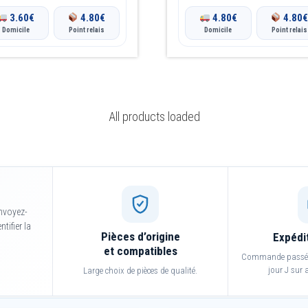
3.60
€
4.80
€
4.80
€
4.80
Domicile
Point relais
Domicile
Point relais
All products loaded
nvoyez-
tifier la
Pièces d’origine
Expédi
et compatibles
Commande passée 
jour J sur a
Large choix de pièces de qualité.