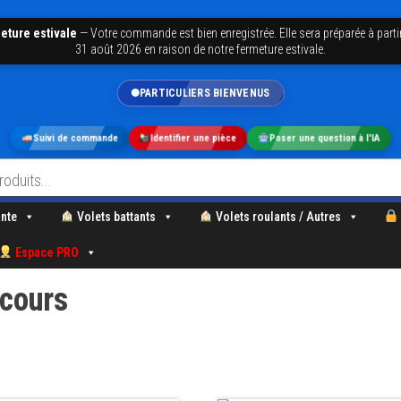
eture estivale
—
Votre commande est bien enregistrée. Elle sera préparée à parti
31 août 2026 en raison de notre fermeture estivale.
PARTICULIERS BIENVENUS
Suivi de commande
Identifier une pièce
Poser une question à l'IA
nte
Volets battants
Volets roulants / Autres
Espace PRO
cours