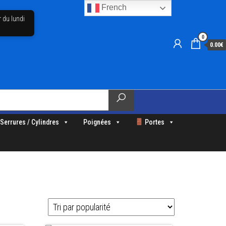
French
r du lundi
0
0.00€
Serrures / Cylindres
Poignées
Portes