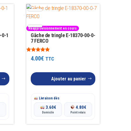
Réapprovisionnement en cours
-0-1
Gâche de tringle E-18370-00-0-
7 FERCO
Note
4.00
€
TTC
4.75
sur 5
Ajouter au panier
Livraison dès
€
3.60
€
4.80
€
Domicile
Point relais