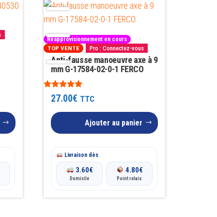
s
Réapprovisionnement en cours
Pro : Connectez-vous
TOP VENTE
Anti-fausse manoeuvre axe à 9
mm G-17584-02-0-1 FERCO
Note
27.00
€
TTC
4.86
sur 5
Ajouter au panier
Livraison dès
€
3.60
€
4.80
€
Domicile
Point relais