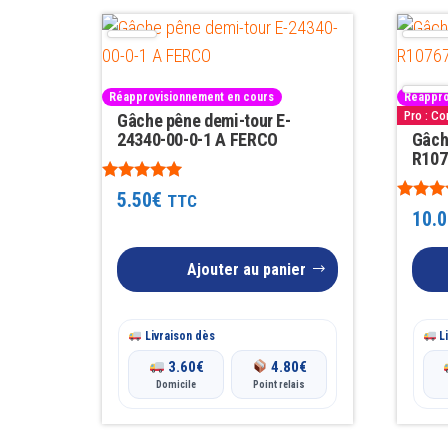
Réapprovisionnement en cours
Réappro
Pro : C
Gâche pêne demi-tour E-
24340-00-0-1 A FERCO
Gâch
R107
Note
5.50
€
TTC
5.00
Note
10.0
sur 5
4.67
sur 5
Ajouter au panier
Livraison dès
Li
3.60
€
4.80
€
Domicile
Point relais