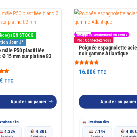
ièce(s) EN STOCK
Réapprovisionnement en cours
Pro : Connectez-vous
tion Jour J*
Poignée espagnolette acie
 mâle P50 plastifiée
noir gamme Atlantique
c Ø 15 mm sur platine 83
Note
16.00
€
TTC
5.00
sur 5
€
TTC
Ajouter au panier
Ajouter au panier
vraison dès
Livraison dès
4.32
€
4.80
€
7.14
€
4.80
Domicile
Point relais
Domicile
Point relais