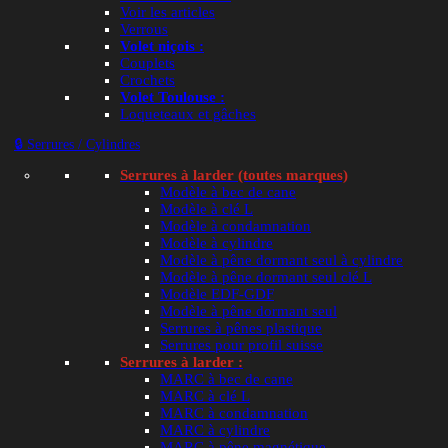
Mot de passe
*
Voir les articles
Verrous
Volet niçois :
Couplets
Se souvenir de moi
Mot de passe oublié ?
Crochets
Volet Toulouse :
Loqueteaux et gâches
🔒 Se connecter
🔒 Serrures / Cylindres
Serrures à larder (toutes marques)
Modèle à bec de cane
Modèle à clé L
Modèle à condamnation
Modèle à cylindre
Modèle à pêne dormant seul à cylindre
Modèle à pêne dormant seul clé L
Modèle EDF-GDF
Modèle à pêne dormant seul
Serrures à pênes plastique
Serrures pour profil suisse
Serrures à larder :
MARC à bec de cane
MARC à clé L
MARC à condamnation
MARC à cylindre
MARC à pêne magnétique