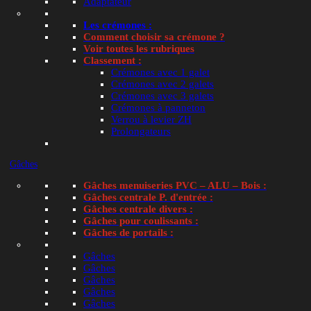
Adaptateur
Alco spray désinfectant bactéries et virus 500 ml
Sav
Les crémones :
Comment choisir sa crémone ?
39.00
€
9.
TTC
Voir toutes les rubriques
Classement :
Crémones avec 1 galet
Crémones avec 2 galets
Crémones avec 3 galets
Crémones à panneton
Verrou à levier ZH
Prolongateurs
Gâches
Ajouter au panier
Gâches menuiseries PVC – ALU – Bois :
Gâches centrale P. d'entrée :
🚚 Livraison dès
Gâches centrale divers :
Gâches pour coulissants :
7.14
€
4.80
€
🚚
📦
Gâches de portails :
Domicile
Point relais
Gâches
Gâches
Gâches
Sur commande - Stock fournisseur
Pro : Connectez-vous
Sur commande - S
Gâches
Gâches
Eponge végétale gros travaux
Eponge bo