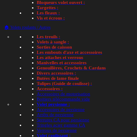
Bloqueurs volet ouvert :
Targettes :
Les fleaux :
Vis et écrous :
🏠 Volets roulants / Autres
Les treuils :
Volets à sangle :
Sorties de caisson
Les embouts d'axe et accessoires
Les attaches et verrous
Manivelles et accessoires
Genouillères, Crochets & Cardans
Divers accessoires :
Butées de lame finale
Tulipes (Guide de coulisse) :
Accessoires :
Accessoires de motorisation
Se connecter
Boitiers télécommande vide
Volet persienne :
Accédez à votre compte client C2M84
Accessoires de persienne
Adresse e-mail
*
Arrêts de persienne
Serrures CA pour persienne
Tringles acier gamme CA
Verrous de persienne
Volet coulissant :