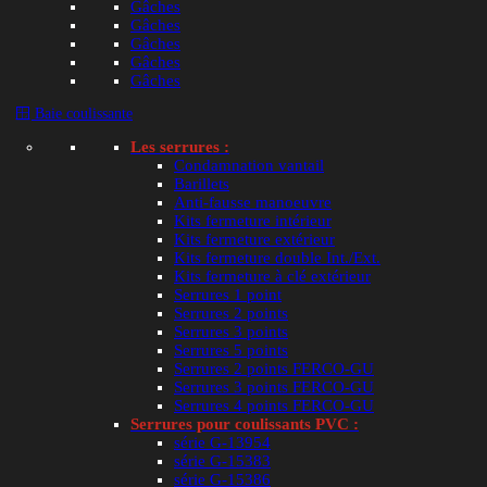
Gâches
Gâches
9.00
€
10.00
€
TTC
TT
Gâches
Gâches
Ajouter au panier
Aj
Gâches
🪟 Baie coulissante
🚚 Livraison dès
🚚 Livraiso
Les serrures :
7.14
€
4.80
€
7
🚚
📦
🚚
Condamnation vantail
Domicile
Point relais
Dom
Barillets
Anti-fausse manoeuvre
Kits fermeture intérieur
Kits fermeture extérieur
Loading...
Kits fermeture double Int./Ext.
Kits fermeture à clé extérieur
All products loaded
Serrures 1 point
Serrures 2 points
Serrures 3 points
Serrures 5 points
Toujours un doute ?
Serrures 2 points FERCO-GU
Serrures 3 points FERCO-GU
Prenez en photo votre pièce ou votre mécanisme et
Serrures 4 points FERCO-GU
nous votre demande. Nos experts vous aideront à ide
Serrures pour coulissants PVC :
la bonne pièce.
série G-13954
série G-15383
série G-15386
Trouver ma pièce avec une photo