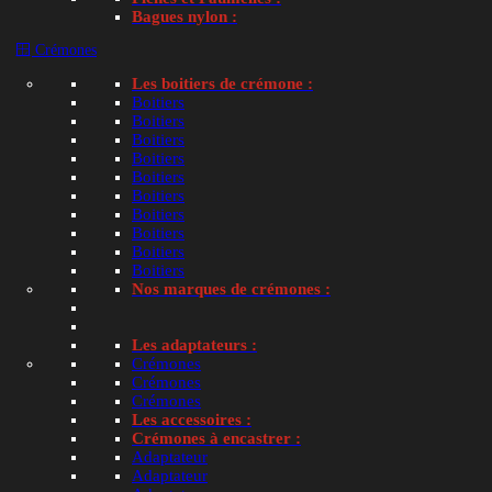
Sur commande - Stock fournisseur
Pro : Connectez-vous
Bagues nylon :
Alco spray désinfectant bactéries et virus 75 ml.
🪟 Crémones
Les boitiers de crémone :
24.00
€
TTC
Boitiers
Boitiers
Boitiers
Boitiers
Boitiers
2
Boitiers
Boitiers
Dis
Boitiers
Boitiers
239
Boitiers
Nos marques de crémones :
Ajouter au panier
Les adaptateurs :
🚚 Livraison dès
Crémones
Crémones
7.14
€
4.80
€
🚚
📦
Crémones
Domicile
Point relais
Les accessoires :
Crémones à encastrer :
Adaptateur
Adaptateur
Sur commande - Stock fournisseur
Pro : Connectez-vous
Sur