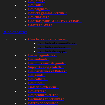
Les joints :
Les rails :
Demander un devis
Les poignées :
Boitiers gamme Sereine :
Les chariots :
Suivre ma commande
Chariots pour ALU - PVC et Bois :
Galets et Axes :
🏠 Volets battants
Crochets et crémaillères :
Crochets et crémaillères :
C2M Avignon
Crochets contrevent :
Crochets de rappel
9 Avenue Fontcouverte
Les espagnolettes :
Les embouts :
Les fourreaux de gonds :
ZI de Fontcouverte
Supports espagnolette :
Les dardennes et Butées :
84000 AVIGNON
Les gonds :
Les colliers :
Les tubes :
Site dédié aux particuliers, professionnels, colle
Isolation extérieur :
Les arrêts :
mairies et écoles.
Les pentures et Té :
Crémones et Serrures :
Barres de sécurité :