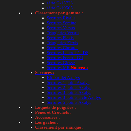
série G-15723
série G-19505
Classement par gamme :
Serrures Rivalu
Serrures Sereine
Paiement sécurisé
Liv
Serrures Versus
CB, Visa, Mastercard, PayPal, virement
Expé
Tringleries Versus
Serrures Flexis
Tringleries Flexis
Serrures Chronos
Serrures La croisée DS
Serrures Ferco - GU
Serrures Giesse
Serrures MR
Nouveau
BESOIN D’AIDE
Q
Serrures :
Kit barillet Axalys
Serrures 1 point Axalys
C
Serrures 2 points Axalys
Mandat administratif
Serrures 3 points Axalys
Serrures 3 points à clé Axalys
Serrures 5 points Axalys
Codes avantages
Loquets de poignées :
Pênes et Crochets :
Accessoires :
Les gâches :
Espace pro
Classement par marque :