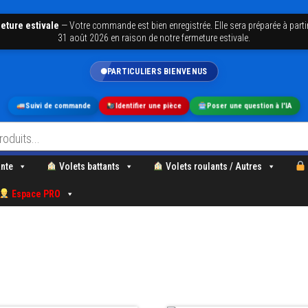
eture estivale
—
Votre commande est bien enregistrée. Elle sera préparée à parti
31 août 2026 en raison de notre fermeture estivale.
PARTICULIERS BIENVENUS
Suivi de commande
Identifier une pièce
Poser une question à l'IA
nte
Volets battants
Volets roulants / Autres
Espace PRO