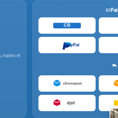
Pai
CB
PayPal
s, mairies et
chronopost
dpd