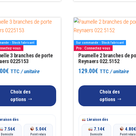
Ce
produit
a
ande - Stock fabricant
Sur commande - Stock fabricant
rs
plusieurs
onnectez-vous
Pro : Connectez-vous
ns.
elle 3 branches de porte
variations.
Paumelle 2 branches de po
aers 0225153
Reynaers 022.5152
Les
.00
€
129.00
€
TTC
/ unitaire
TTC
/ unitaire
options
t
peuvent
être
Choix des
Choix des
s
choisies
options
options
sur
la
vraison dès
Livraison dès
page
7.56
€
5.04
€
7.14
€
4.80
du
Domicile
Point relais
Domicile
Point relais