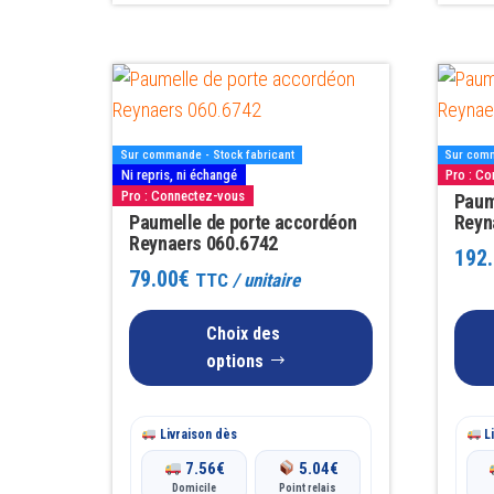
Ce
Ce
produit
produit
a
a
Sur commande - Stock fabricant
Sur comm
plusieurs
plusieu
Ni repris, ni échangé
Pro : C
Pro : Connectez-vous
variations.
variatio
Paum
Paumelle de porte accordéon
Reyn
Les
Les
Reynaers 060.6742
192
options
options
79.00
€
TTC
/ unitaire
peuvent
peuven
être
être
Choix des
choisies
choisie
options
sur
sur
la
la
Livraison dès
Li
page
page
7.56
€
5.04
€
du
du
Domicile
Point relais