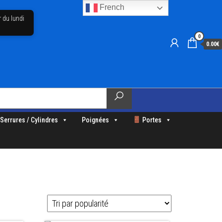
French
r du lundi
0
0.00€
Serrures / Cylindres
Poignées
Portes