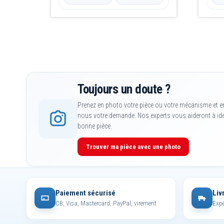
produit
produit
Toujours un doute ?
Prenez en photo votre pièce ou votre mécanisme et e
nous votre demande. Nos experts vous aideront à iden
bonne pièce.
Trouver ma pièce avec une photo
Paiement sécurisé
Liv
CB, Visa, Mastercard, PayPal, virement
Expé