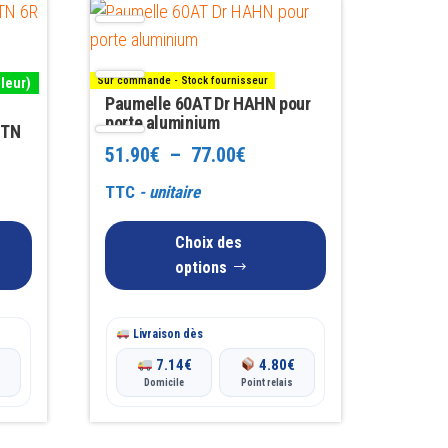
Ce
produit
a
Sur commande - Stock fournisseur
uleur)
plusieurs
Paumelle 60AT Dr HAHN pour
variations.
porte aluminium
KTN
Les
Plage
51.90
€
–
77.00
€
options
de
TTC
- unitaire
peuvent
prix :
être
Choix des
51.90€
choisies
options
sur
à
la
77.00€
Livraison dès
page
€
7.14
€
4.80
€
du
Domicile
Point relais
produit