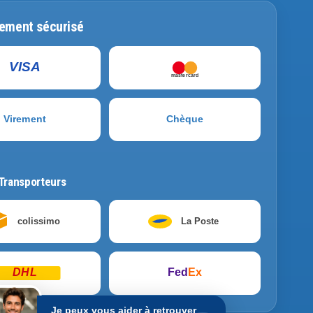
ement sécurisé
VISA
mastercard
Virement
Chèque
Transporteurs
colissimo
La Poste
DHL
Fed
Ex
Je peux vous aider à retrouver