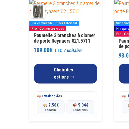
Ce
Ce
popularité
produit
produit
a
a
Sur commande - Stock fabricant
Sur comm
plusieurs
plusieu
Pro : Connectez-vous
Ni repri
Pro : C
variations.
Paumelle 3 branches à clamer
variatio
de porte Reynaers 021.5711
Paum
Les
Les
de p
109.00
€
TTC
/ unitaire
options
options
93.0
peuvent
peuven
être
être
Choix des
choisies
choisie
options
sur
sur
la
la
Livraison dès
Li
page
page
7.56
€
5.04
€
du
du
Domicile
Point relais
produit
produit