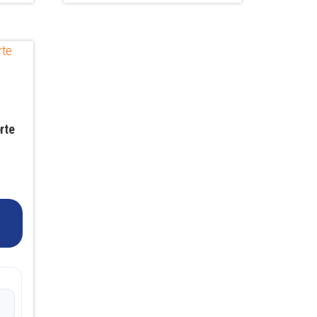
rte
€