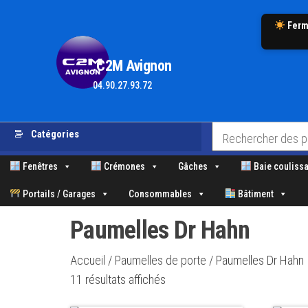
Ferm
.C2M Avignon
04.90.27.93.72
Aller
Catégories
au
contenu
Fenêtres
Crémones
Gâches
Baie coulissa
Portails / Garages
Consommables
Bâtiment
Paumelles Dr Hahn
Accueil
/
Paumelles de porte
/ Paumelles Dr Hahn
Trié
11 résultats affichés
par