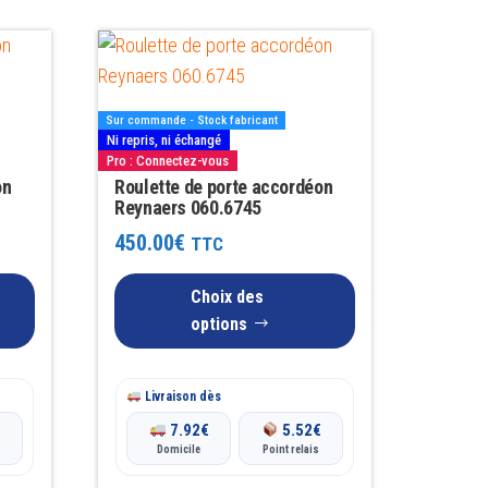
Ce
produit
a
Sur commande - Stock fabricant
plusieurs
Ni repris, ni échangé
Pro : Connectez-vous
variations.
on
Roulette de porte accordéon
Les
Reynaers 060.6745
options
450.00
€
TTC
peuvent
être
Choix des
choisies
options
sur
la
Livraison dès
page
€
7.92
€
5.52
€
du
Domicile
Point relais
produit