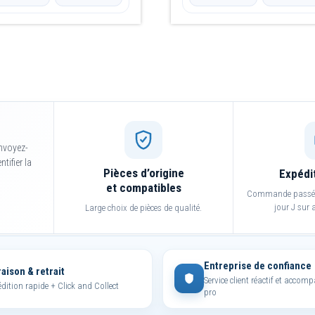
produit
nvoyez-
tifier la
Pièces d’origine
Expédi
et compatibles
Commande passée 
jour J sur a
Large choix de pièces de qualité.
Entreprise de confiance
raison & retrait
Service client réactif et acco
dition rapide + Click and Collect
pro