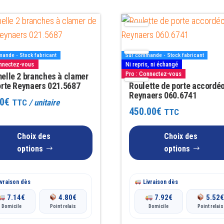
Ce
produit
a
ande - Stock fabricant
Sur commande - Stock fabricant
rs
plusieurs
onnectez-vous
Ni repris, ni échangé
Pro : Connectez-vous
ns.
elle 2 branches à clamer
variations.
orte Reynaers 021.5687
Roulette de porte accordé
Les
Reynaers 060.6741
0
€
TTC
/ unitaire
options
450.00
€
TTC
t
peuvent
être
Choix des
Choix des
s
choisies
options
options
sur
la
vraison dès
Livraison dès
page
7.14
€
4.80
€
7.92
€
5.52
du
Domicile
Point relais
Domicile
Point relais
produit