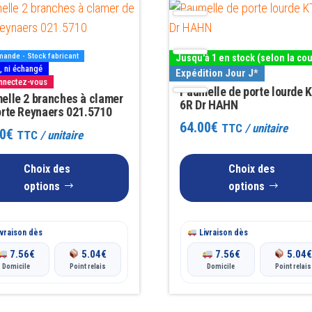
Ce
produit
a
ande - Stock fabricant
Jusqu'à 1 en stock (selon la co
rs
plusieurs
s, ni échangé
Expédition Jour J*
onnectez-vous
ns.
variations.
Paumelle de porte lourde 
elle 2 branches à clamer
Les
6R Dr HAHN
orte Reynaers 021.5710
options
64.00
€
TTC
/ unitaire
0
€
TTC
/ unitaire
t
peuvent
être
Choix des
Choix des
s
choisies
options
options
sur
la
vraison dès
Livraison dès
page
7.56
€
5.04
€
7.56
€
5.04
du
Domicile
Point relais
Domicile
Point relais
produit