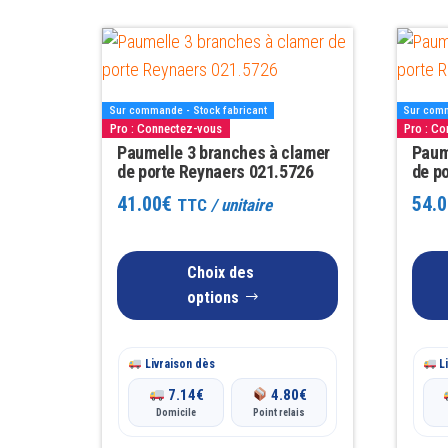
Ce
Ce
produit
produit
a
a
Sur commande - Stock fabricant
Sur comm
plusieurs
plusieu
Pro : Connectez-vous
Pro : C
variations.
Paumelle 3 branches à clamer
variatio
Paum
de porte Reynaers 021.5726
de p
Les
Les
41.00
€
54.0
TTC
/ unitaire
options
options
peuvent
peuven
être
être
Choix des
choisies
choisie
options
sur
sur
la
la
Livraison dès
Li
page
page
7.14
€
4.80
€
du
du
Domicile
Point relais
produit
produit