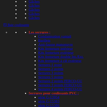
Gâches
nous votre demande. Nos experts vous aideront à ide
Gâches
la bonne pièce.
Gâches
Gâches
Trouver ma pièce avec une photo
Gâches
🪟 Baie coulissante
Les serrures :
Condamnation vantail
Paiement sécurisé
Liv
Barillets
CB, Visa, Mastercard, PayPal, virement
Expé
Anti-fausse manoeuvre
Kits fermeture intérieur
Kits fermeture extérieur
Kits fermeture double Int./Ext.
Kits fermeture à clé extérieur
Serrures 1 point
Serrures 2 points
Serrures 3 points
BESOIN D’AIDE
Q
Serrures 5 points
Serrures 2 points FERCO-GU
Serrures 3 points FERCO-GU
C
Serrures 4 points FERCO-GU
Mandat administratif
Serrures pour coulissants PVC :
série G-13954
série G-15383
Codes avantages
série G-15386