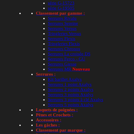
série G-15723
série G-19505
Classement par gamme :
Espace pro
Serrures Rivalu
Serrures Sereine
Serrures Versus
Demander un devis
Tringleries Versus
Serrures Flexis
Tringleries Flexis
Suivre ma commande
Serrures Chronos
Serrures La croisée DS
Serrures Ferco - GU
Serrures Giesse
Serrures MR
Nouveau
Serrures :
Kit barillet Axalys
C2M Avignon
Serrures 1 point Axalys
Serrures 2 points Axalys
9 Avenue Fontcouverte
Serrures 3 points Axalys
Serrures 3 points à clé Axalys
ZI de Fontcouverte
Serrures 5 points Axalys
Loquets de poignées :
84000 AVIGNON
Pênes et Crochets :
Accessoires :
Les gâches :
Classement par marque :
Site dédié aux particuliers, professionnels, colle