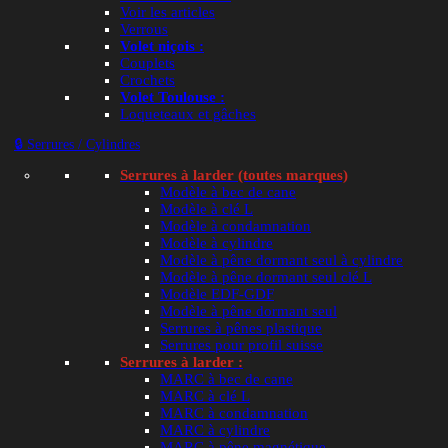
Voir les articles
Verrous
Volet niçois :
Couplets
Crochets
Volet Toulouse :
Loqueteaux et gâches
🔒 Serrures / Cylindres
Serrures à larder (toutes marques)
Modèle à bec de cane
Modèle à clé L
Modèle à condamnation
Modèle à cylindre
Modèle à pêne dormant seul à cylindre
Modèle à pêne dormant seul clé L
Modèle EDF-GDF
Modèle à pêne dormant seul
Serrures à pênes plastique
Serrures pour profil suisse
Serrures à larder :
MARC à bec de cane
MARC à clé L
MARC à condamnation
MARC à cylindre
MARC à pêne magnétique