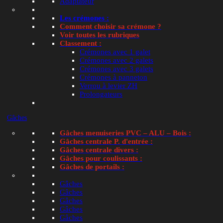
Adaptateur
41.00
€
TTC
Les crémones :
Comment choisir sa crémone ?
Voir toutes les rubriques
Classement :
Crémones avec 1 galet
Crémones avec 2 galets
Crémones avec 3 galets
Ajouter au panier
Crémones à panneton
Verrou à levier ZH
🚚 Livraison dès
Prolongateurs
23.40
€
🚚
Gâches
Domicile
Gâches menuiseries PVC – ALU – Bois :
Gâches centrale P. d'entrée :
Loading...
Gâches centrale divers :
Gâches pour coulissants :
Gâches de portails :
All products loaded
Gâches
Gâches
Toujours un doute ?
Gâches
Gâches
Prenez en photo votre pièce ou votre mécanisme et
Gâches