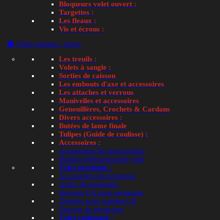
Adresse e-mail
*
Bloqueurs volet ouvert :
Targettes :
Les fleaux :
Vis et écrous :
Mot de passe
*
🏠 Volets roulants / Autres
Les treuils :
Volets à sangle :
Se souvenir de moi
Mot de passe oublié ?
Sorties de caisson
Les embouts d'axe et accessoires
Les attaches et verrous
🔒 Se connecter
Manivelles et accessoires
Genouillères, Crochets & Cardans
Divers accessoires :
Butées de lame finale
Tulipes (Guide de coulisse) :
Accessoires :
Accessoires de motorisation
Boitiers télécommande vide
Volet persienne :
Accessoires de persienne
Arrêts de persienne
Serrures CA pour persienne
Tringles acier gamme CA
Verrous de persienne
Volet coulissant :