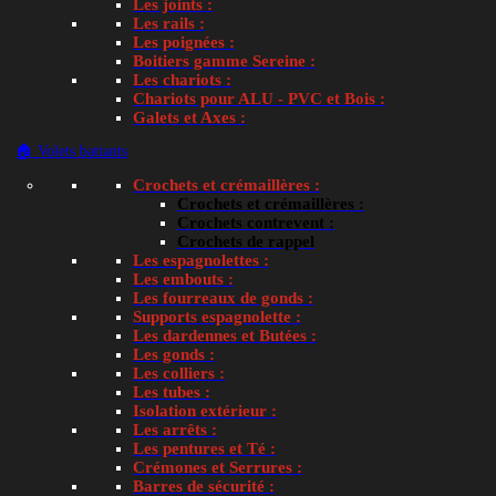
Les joints :
mairies et écoles.
Les rails :
Les poignées :
Boitiers gamme Sereine :
Les chariots :
Chariots pour ALU - PVC et Bois :
Galets et Axes :
🏠 Volets battants
Crochets et crémaillères :
Crochets et crémaillères :
Crochets contrevent :
Crochets de rappel
Les espagnolettes :
Les embouts :
Les fourreaux de gonds :
Supports espagnolette :
Les dardennes et Butées :
Les gonds :
Les colliers :
Les tubes :
Isolation extérieur :
Les arrêts :
Se connecter
Les pentures et Té :
Crémones et Serrures :
Accédez à votre compte client C2M84
Barres de sécurité :