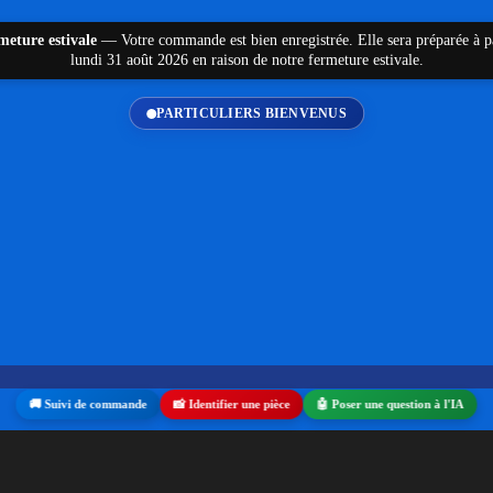
meture estivale
—
Votre commande est bien enregistrée. Elle sera préparée à p
lundi 31 août 2026 en raison de notre fermeture estivale.
PARTICULIERS BIENVENUS
🚚 Suivi de commande
📸 Identifier une pièce
🤖 Poser une question à l'IA
Ce