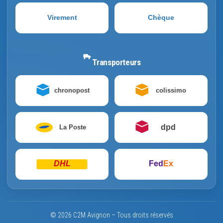
Virement
Chèque
Transporteurs
chronopost
colissimo
dpd
La Poste
DHL
Fed
Ex
© 2026 C2M Avignon – Tous droits réservés