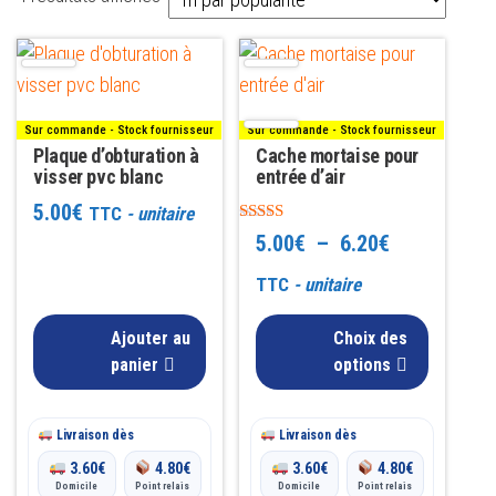
par
Ce
popularité
produit
a
Sur commande - Stock fournisseur
Sur commande - Stock fournisseur
plusieurs
Plaque d’obturation à
Cache mortaise pour
visser pvc blanc
variations.
entrée d’air
Les
5.00
€
TTC
- unitaire
Note
options
Plage
5.00
€
–
6.20
€
5.00
peuvent
sur 5
de
TTC
- unitaire
être
prix :
choisies
Ajouter au
Choix des
5.00€
sur
panier
options
la
à
page
Livraison dès
Livraison dès
6.20€
du
3.60
€
4.80
€
3.60
€
4.80
€
produit
Domicile
Point relais
Domicile
Point relais