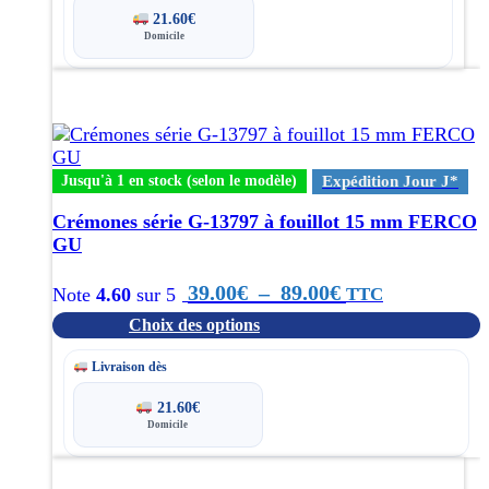
85.00€
21.60
€
Domicile
à
Ce
99.00€
produit
a
plusieurs
variations.
Jusqu'à 1 en stock (selon le modèle)
Expédition Jour J*
Les
options
Crémones série G-13797 à fouillot 15 mm FERCO
peuvent
GU
être
choisies
Plage
39.00
€
–
89.00
€
TTC
Note
4.60
sur 5
sur
Choix des options
de
la
page
prix :
Livraison dès
du
produit
39.00€
21.60
€
Domicile
à
Ce
89.00€