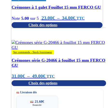
sur
la
Crémones à 1 galet Fouillot 15 mm FERCO GU
page
du
Plage
23.00
€
–
34.00
€
TTC
Note
5.00
sur 5
produit
Choix des options
de
Ce
prix :
produit
a
23.00€
plusieurs
variations.
à
Sur commande - Stock fournisseur
Les
Crémones série G-20466 à fouillot 15 mm FERCO
options
34.00€
GU
peuvent
être
Plage
31.00
€
–
49.00
€
choisies
TTC
sur
Choix des options
de
la
page
prix :
Livraison dès
du
produit
31.00€
21.60
€
Domicile