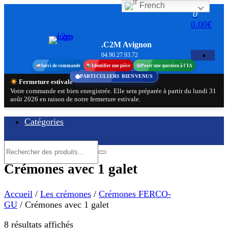
French
Aller
0
au
0.00€
contenu
.C2M Avignon
04.90.27.93.72
Suivi de commande
Identifier une pièce
Poser une question à l'IA
PARTICULIERS BIENVENUS
Fermeture estivale
Votre commande est bien enregistrée. Elle sera préparée à partir du lundi 31
août 2026 en raison de notre fermeture estivale.
Catégories
Crémones avec 1 galet
Accueil
/
Les crémones
/
Crémones FERCO-
GU
/ Crémones avec 1 galet
Trié
8 résultats affichés