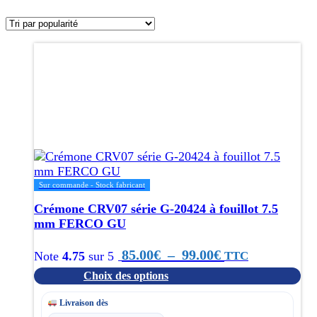
par
popularité
Ce
produit
a
plusieurs
variations.
Les
options
peuvent
être
choisies
Sur commande - Stock fabricant
sur
Crémone CRV07 série G-20424 à fouillot 7.5
la
mm FERCO GU
page
du
Plage
85.00
€
–
99.00
€
TTC
Note
4.75
sur 5
produit
Choix des options
de
prix :
Livraison dès