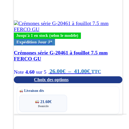
produit
a
plusieurs
variations.
Les
options
Jusqu'à 1 en stock (selon le modèle)
peuvent
être
Expédition Jour J*
choisies
Crémones série G-20461 à fouillot 7.5 mm
sur
FERCO GU
la
page
Plage
26.00
€
–
41.00
€
TTC
Note
4.60
sur 5
du
produit
Choix des options
de
prix :
Livraison dès
26.00€
21.60
€
Domicile
à
Ce
41.00€
produit