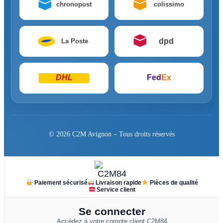
chronopost
colissimo
dpd
La Poste
DHL
Fed
Ex
© 2026 C2M Avignon – Tous droits réservés
Paiement sécurisé
Livraison rapide
Pièces de qualité
Service client
Se connecter
Accédez à votre compte client C2M84