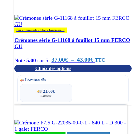
a
plusieurs
variations.
Les
options
Sur commande - Stock fournisseur
peuvent
être
Crémones série G-11168 à fouillot 15 mm FERCO
choisies
GU
sur
la
Plage
37.00
€
–
43.00
€
TTC
Note
5.00
sur 5
page
Choix des options
du
de
produit
prix :
Livraison dès
37.00€
21.60
€
Domicile
à
43.00€