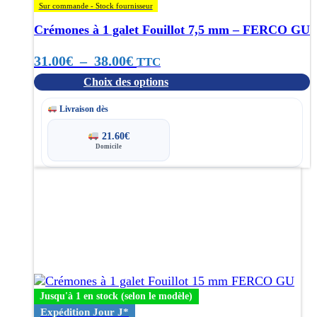
être
Sur commande - Stock fournisseur
choisies
Crémones à 1 galet Fouillot 7,5 mm – FERCO GU
sur
la
Plage
31.00
€
–
38.00
€
TTC
page
du
Choix des options
de
produit
prix :
Livraison dès
31.00€
21.60
€
Domicile
à
Ce
38.00€
produit
a
plusieurs
variations.
Les
options
peuvent
être
Jusqu'à 1 en stock (selon le modèle)
choisies
Expédition Jour J*