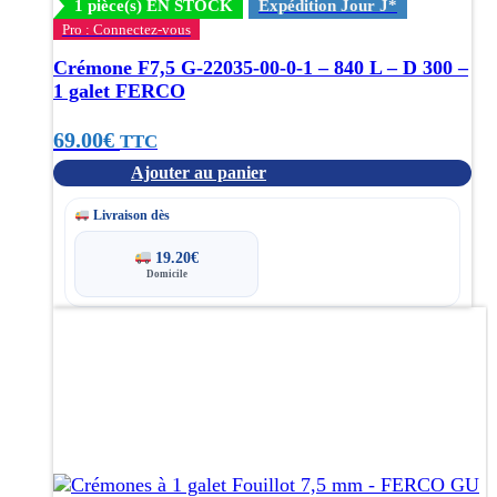
1 pièce(s) EN STOCK
Expédition Jour J*
Pro : Connectez-vous
Crémone F7,5 G-22035-00-0-1 – 840 L – D 300 –
1 galet FERCO
69.00
€
TTC
Ajouter au panier
Livraison dès
19.20
€
Domicile
Ce
produit
a
plusieurs
variations.
Les
options
peuvent