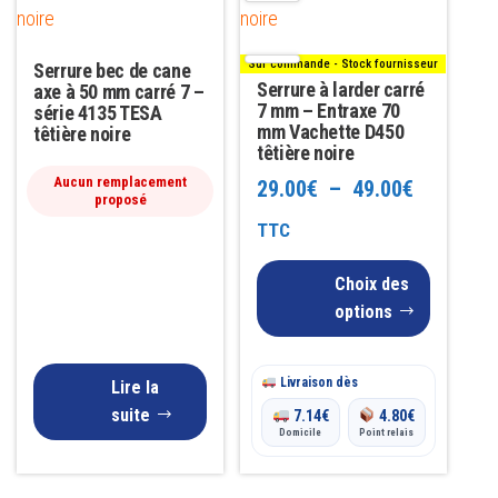
plusieurs
variations.
Sur commande - Stock fournisseur
Serrure bec de cane
Les
Serrure à larder carré
axe à 50 mm carré 7 –
options
7 mm – Entraxe 70
série 4135 TESA
mm Vachette D450
têtière noire
peuvent
têtière noire
être
Aucun remplacement
Plage
29.00
€
–
49.00
€
proposé
choisies
de
TTC
sur
la
prix :
Choix des
page
29.00€
options
du
à
produit
Livraison dès
49.00€
Lire la
suite
7.14
€
4.80
€
Domicile
Point relais