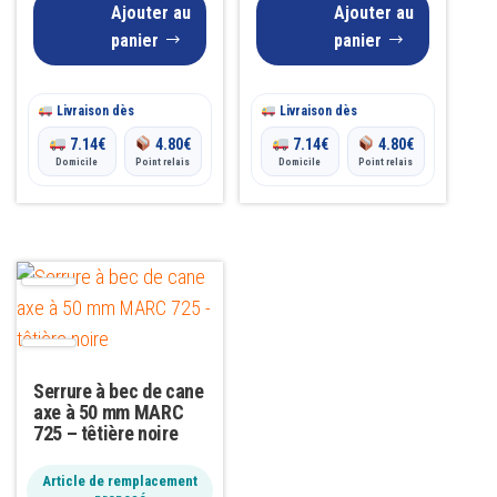
Ajouter au
Ajouter au
panier
panier
Livraison dès
Livraison dès
7.14
€
4.80
€
7.14
€
4.80
€
Domicile
Point relais
Domicile
Point relais
Serrure à bec de cane
axe à 50 mm MARC
725 – têtière noire
Article de remplacement