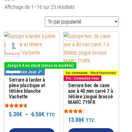
Trié
Affichage de 1–16 sur 23 résultats
par
popularité
Ce
produit
a
plusieurs
Jusqu'à 4 en stock (selon le modèle)
variations.
Expédition Jour J*
Sur commande - Stock fournisseur
Les
Pro : Connectez-vous
Serrure à larder à
options
pêne plastique et
Serrure bec de cane
têtière blanche
axe à 40 mm carré 7 à
peuvent
Vachette
têtière zingué brossé
être
MARC 719FR
choisies
Note
Plage
5.30
€
–
6.50
€
TTC
4.50
sur
Note
13.00
€
TTC
sur 5
4.00
de
la
sur 5