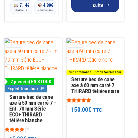
suite
7.14
€
4.80
€
Domicile
Point relais
Sur commande - Stock fournisseur
Serrure bec de cane
2 pièce(s) EN STOCK
axe à 60 mm carré 7
Expédition Jour J*
THIRARD têtière noire
Serrure bec de cane
axe à 50 mm carré 7 –
Note
Ent. 70 mm Série
150.00
€
TTC
5.00
ECO+ THIRARD
sur 5
têtière blanche
Note