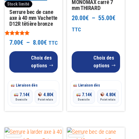
Les
Les
MONOMAX carré 7
Stock limité
mm THIRARD
options
options
Serrure bec de cane
Plage
20.00
€
–
55.00
€
axe à 40 mm Vachette
peuvent
peuvent
D12R têtière bronze
être
être
de
TTC
choisies
choisies
prix :
Note
Plage
7.00
€
–
8.00
€
TTC
sur
sur
5.00
sur 5
20.00€
de
la
la
Choix des
Choix des
à
page
page
prix :
options
options
du
du
55.00€
7.00€
produit
produit
Livraison dès
à
Livraison dès
7.14
€
4.80
€
7.14
€
4.80
€
8.00€
Domicile
Point relais
Domicile
Point relais
Ce