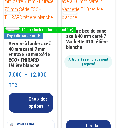
produit
a
plusieurs
variations.
Jusqu'à 10 en stock (selon le modèle)
Serrure bec de cane
Les
axe à 40 mm carré 7
Expédition Jour J*
options
Vachette D10 tétière
Serrure à larder axe à
blanche
peuvent
40 mm carré 7 mm –
Entraxe 70 mm Série
être
ECO+ THIRARD
Article de remplacement
proposé
choisies
têtière blanche
sur
Plage
7.00
€
–
12.00
€
la
de
TTC
page
prix :
du
Choix des
7.00€
produit
options
à
Livraison dès
12.00€
Lire la