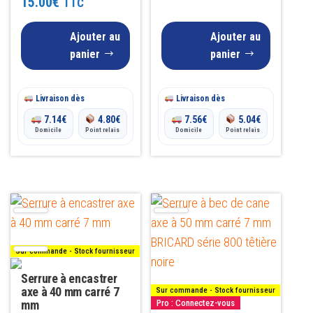
15.00
€
TTC
4.00
sur 5
Ajouter au
Ajouter au
panier
panier
Livraison dès
Livraison dès
7.14
€
4.80
€
7.56
€
5.04
€
Domicile
Point relais
Domicile
Point relais
Ce
produit
a
Sur commande - Stock fournisseur
plusieurs
Serrure à encastrer
variations.
axe à 40 mm carré 7
Sur commande - Stock fournisseur
Les
mm
Pro : Connectez-vous