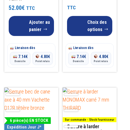
sur 5
être
de
52.00
€
TTC
TTC
choisies
prix :
Ajouter au
sur
Choix des
16.00€
panier
options
la
à
page
du
19.00€
Livraison dès
Livraison dès
produit
7.14
€
4.80
€
7.14
€
4.80
€
Domicile
Point relais
Domicile
Point relais
Ce
Ce
produit
produit
a
a
plusieurs
plusieurs
6 pièce(s) EN STOCK
Sur commande - Stock fournisseur
variations.
variations.
Serrure à larder
Expédition Jour J*