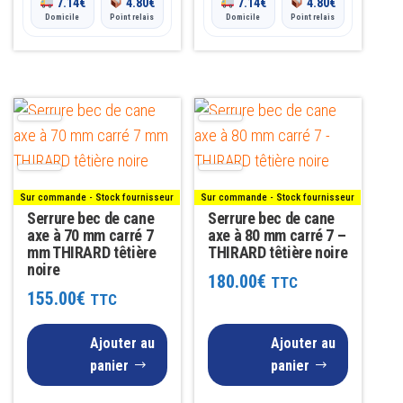
7.14
€
4.80
€
7.14
€
4.80
€
Domicile
Point relais
Domicile
Point relais
Sur commande - Stock fournisseur
Sur commande - Stock fournisseur
Serrure bec de cane
Serrure bec de cane
axe à 70 mm carré 7
axe à 80 mm carré 7 –
mm THIRARD têtière
THIRARD têtière noire
noire
180.00
€
TTC
155.00
€
TTC
Ajouter au
Ajouter au
panier
panier