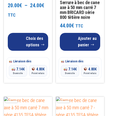
options
Serrure à bec de cane
Plage
20.00
€
–
24.00
€
axe à 50 mm carré 7
peuvent
mm BRICARD série
de
TTC
être
800 têtière noire
prix :
choisies
44.00
€
TTC
sur
20.00€
la
Choix des
Ajouter au
à
options
panier
page
24.00€
du
produit
Livraison dès
Livraison dès
7.14
€
4.80
€
7.14
€
4.80
€
Domicile
Point relais
Domicile
Point relais