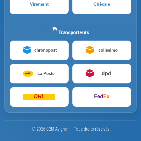
Virement
Chèque
Transporteurs
chronopost
colissimo
dpd
La Poste
DHL
Fed
Ex
© 2026 C2M Avignon – Tous droits réservés