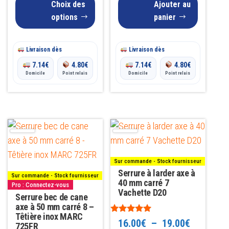
page
Choix des
prix :
Ajouter au
options
panier
du
5.30€
produit
à
Livraison dès
Livraison dès
6.50€
7.14
€
4.80
€
7.14
€
4.80
€
Domicile
Point relais
Domicile
Point relais
Ce
produit
a
Sur commande - Stock fournisseur
plusieurs
Serrure à larder axe à
Sur commande - Stock fournisseur
variations.
40 mm carré 7
Pro : Connectez-vous
Vachette D20
Serrure bec de cane
Les
axe à 50 mm carré 8 –
options
Têtière inox MARC
Note
Plage
16.00
€
–
19.00
€
peuvent
725FR
5.00