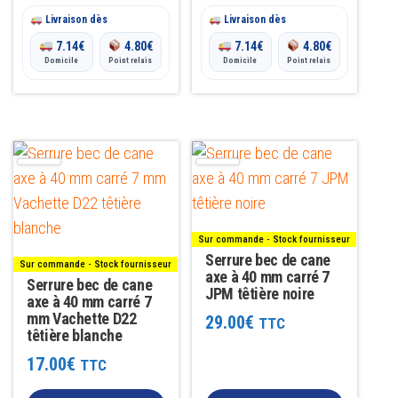
Livraison dès
Livraison dès
7.14
€
4.80
€
7.14
€
4.80
€
Domicile
Point relais
Domicile
Point relais
Sur commande - Stock fournisseur
Serrure bec de cane
Sur commande - Stock fournisseur
axe à 40 mm carré 7
Serrure bec de cane
JPM têtière noire
axe à 40 mm carré 7
mm Vachette D22
29.00
€
TTC
têtière blanche
17.00
€
TTC