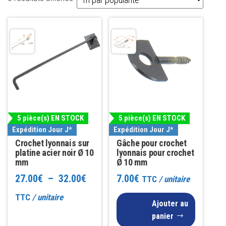
par
Ce
popularité
produit
a
plusieurs
variations.
Les
options
5 pièce(s) EN STOCK
5 pièce(s) EN STOCK
peuvent
Expédition Jour J*
Expédition Jour J*
être
Gâche pour crochet
Crochet lyonnais sur
choisies
lyonnais pour crochet
platine acier noir Ø 10
Ø 10 mm
mm
sur
Plage
7.00
€
27.00
€
–
32.00
€
TTC
/ unitaire
la
page
de
TTC
/ unitaire
Ajouter au
du
prix :
panier
produit