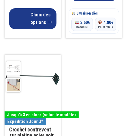
27.00€
Livraison dès
à
Choix des
options
3.60
€
4.80
€
32.00€
Domicile
Point relais
Ce
produit
a
plusieurs
variations.
Les
options
Jusqu'à 3 en stock (selon le modèle)
peuvent
Expédition Jour J*
être
Crochet contrevent
choisies
sur platine acier noir