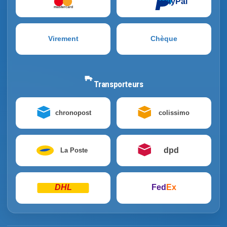
PayPal
mastercard
Virement
Chèque
Transporteurs
chronopost
colissimo
dpd
La Poste
DHL
Fed
Ex