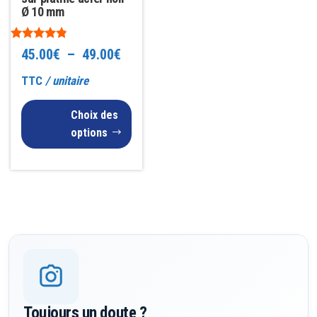
Ø 10 mm
sur
la
Note
Plage
45.00
€
–
49.00
€
page
4.67
sur 5
du
de
TTC
/ unitaire
produit
prix :
Choix des
45.00€
options
à
49.00€
Toujours un doute ?