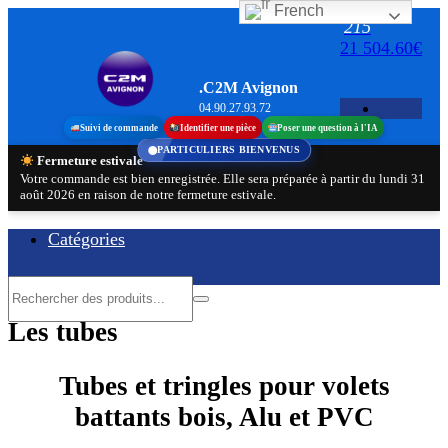
French
Aller
215
au
21 504.60€
contenu
.C2M Avignon
04.90.27.93.72
Suivi de commande
Identifier une pièce
Poser une question à l'IA
PARTICULIERS BIENVENUS
Fermeture estivale
Votre commande est bien enregistrée. Elle sera préparée à partir du lundi 31
août 2026 en raison de notre fermeture estivale.
Catégories
Les tubes
Tubes et tringles pour volets
battants bois, Alu et PVC