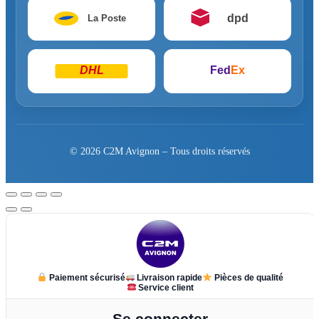
dpd
La Poste
DHL
Fed
Ex
© 2026 C2M Avignon – Tous droits réservés
Paiement sécurisé
Livraison rapide
Pièces de qualité
Service client
Se connecter