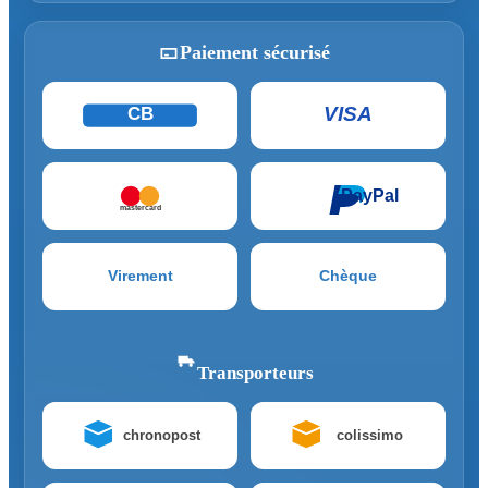
Paiement sécurisé
VISA
CB
PayPal
mastercard
Virement
Chèque
Transporteurs
chronopost
colissimo