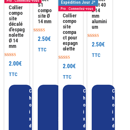
Pro : Connectez-vous
Expédition Jour J*
S1
plat 40
être
Collier
être
être
être
Pro : Connectez-vous
compo
x 14
compo
choisies
choisies
choisies
Collier
choisies
site Ø
mm
site
compo
14 mm
alumini
sur
sur
sur
sur
décalé
site
um
d’espag
la
la
la
la
compa
nolette
Note
ct pour
2.50
€
page
page
page
page
Ø 14
4.75
Note
espagn
2.50
€
sur 5
mm
5.00
du
du
du
du
olette
TTC
sur 5
TTC
produit
produit
produit
produit
Note
2.00
€
Note
2.00
€
4.70
5.00
sur 5
sur 5
TTC
TTC
C
C
C
C
h
h
h
h
o
o
o
o
i
i
i
i
x
x
x
x
d
d
d
d