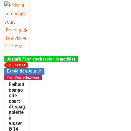
Ce
produit
a
plusieurs
variations.
Les
options
Jusqu'à 73 en stock (selon le modèle)
peuvent
TOP VENTE
être
Expédition Jour J*
Pro : Connectez-vous
choisies
Embout
sur
compo
la
site
court
page
d’espag
du
nolette
à
produit
visser
Ø 14