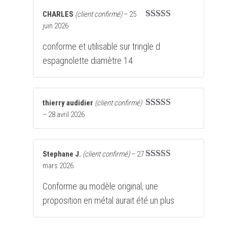
CHARLES
(client confirmé)
–
25
juin 2026
Note
5
sur 5
conforme et utilisable sur tringle d
espagnolette diamètre 14
thierry audidier
(client confirmé)
–
28 avril 2026
Note
4
sur
5
Stephane J.
(client confirmé)
–
27
mars 2026
Note
5
sur 5
Conforme au modèle original, une
proposition en métal aurait été un plus