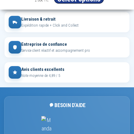
CB, Visa, Mastercard, PayPal, virement
2.00
€
TTC
Livraison & retrait
Expédition rapide + Click and Collect
Entreprise de confiance
Service client réactif et accompagnement pro
Avis clients excellents
Note moyenne de 4,89 / 5
BESOIN D’AIDE