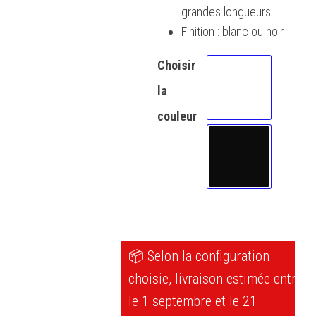
grandes longueurs.
Finition : blanc ou noir
Choisir
la
Composite blan
couleur
Composite noir
📦 Selon la configuration
choisie, livraison estimée entre
le 1 septembre et le 21