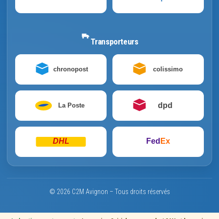
Transporteurs
chronopost
colissimo
dpd
La Poste
DHL
Fed
Ex
© 2026 C2M Avignon – Tous droits réservés