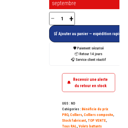
septembre
−
+
quantité
de
🛒 Ajouter au panier — expédition rapide
Collier
composite
🛡️ Paiement sécurisé
plat
📦 Retour 14 jours
🎧 Service client réactif
d'espagnolette
Ø
14
Recevoir une alerte
🔔
mm
du retour en stock
UGS :
ND
Catégories :
Bénéficie du prix
PRO
,
Colliers
,
Colliers composite
,
Stock fabricant
,
TOP VENTE
,
Tous RAL
,
Volets battants