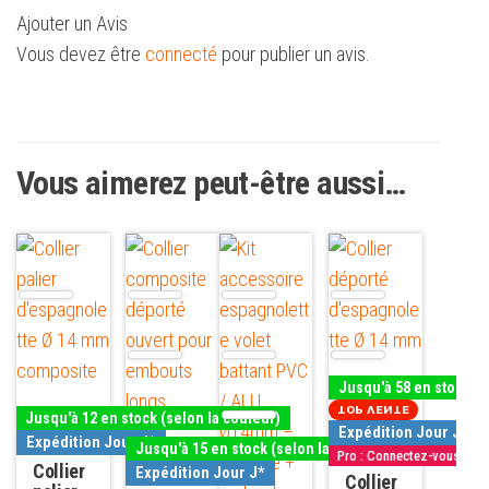
Ajouter un Avis
Vous devez être
connecté
pour publier un avis.
Vous aimerez peut-être aussi…
Ce
Ce
Ce
Ce
produit
produit
produit
produit
a
a
a
a
plusieurs
plusieurs
plusieurs
plusieurs
variations.
variations.
variations.
variations.
Jusqu'à 58 en stock (s
Les
Les
Les
Les
TOP VENTE
Jusqu'à 12 en stock (selon la couleur)
options
options
options
options
Expédition Jour J*
Expédition Jour J*
Jusqu'à 15 en stock (selon la couleur)
Pro : Connectez-vous
peuvent
peuvent
peuvent
peuvent
Collier
Expédition Jour J*
Collier