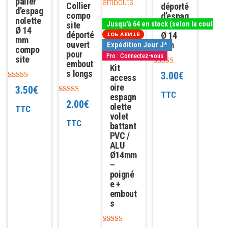
être
palier
être
être
être
Collier
déporté
d’espag
choisies
choisies
compo
choisies
choisies
d’espag
nolette
site
Jusqu'à 64 en stock (selon la couleur)
nolette
sur
sur
sur
sur
Ø 14
déporté
Ø 14
TOP VENTE
mm
la
la
la
la
ouvert
mm
Expédition Jour J*
compo
pour
Pro : Connectez-vous
page
page
page
page
site
embout
Kit
du
du
du
du
Note
s longs
3.00
€
access
4.86
produit
produit
produit
produit
Note
oire
sur 5
3.50
€
5.00
TTC
espagn
Note
sur 5
2.00
€
olette
5.00
TTC
volet
sur 5
TTC
battant
PVC /
ALU
Ø14mm
–
poigné
e +
embout
s