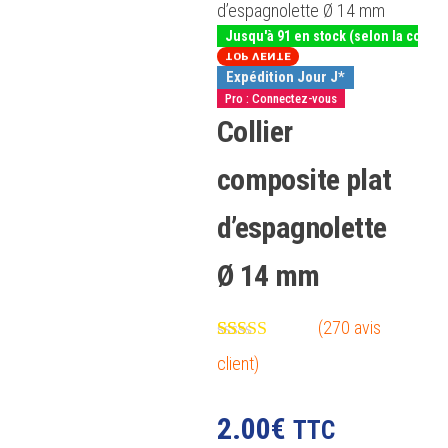
d’espagnolette Ø 14 mm
Jusqu'à 91 en stock (selon la couleu
TOP VENTE
Expédition Jour J*
Pro : Connectez-vous
Collier
composite plat
d’espagnolette
Ø 14 mm
(
270
avis
Noté
270
4.75
client)
sur 5 basé
sur
notations
2.00
€
TTC
client