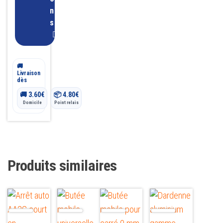
n
s
🚚
Livraison
dès
🚚
3.60
€
📦
4.80
€
Domicile
Point relais
Produits similaires
Ce
Ce
produit
produit
a
a