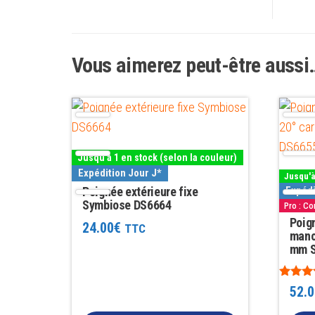
Vous aimerez peut-être aussi
Ce
Ce
produit
produit
a
a
Jusqu'à 1 en stock (selon la couleur)
plusieurs
plusieu
Expédition Jour J*
Jusqu'à
variations.
variatio
Poignée extérieure fixe
Expédi
Les
Symbiose DS6664
Les
Pro : C
Poign
options
options
24.00
€
TTC
mano
peuvent
peuven
mm S
être
être
choisies
choisie
Note
52.0
5.00
sur
sur
sur 5