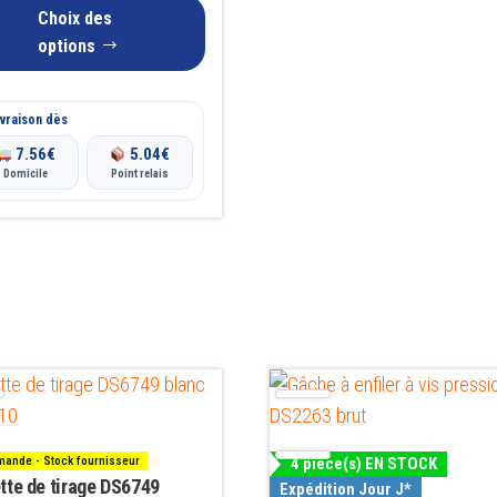
Choix des
options
vraison dès
7.56
€
5.04
€
Domicile
Point relais
ande - Stock fournisseur
4 pièce(s) EN STOCK
tte de tirage DS6749
Expédition Jour J*