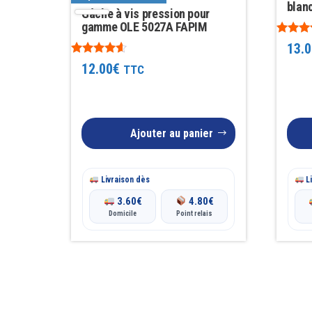
blan
Gâche à vis pression pour
gamme OLE 5027A FAPIM
Note
13.0
5.00
Note
sur 5
12.00
€
TTC
4.43
sur 5
Ajouter au panier
Livraison dès
Li
3.60
€
4.80
€
Domicile
Point relais