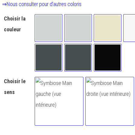
⇒Nous consulter pour d’autres coloris
Choisir la
couleur
Gris Helium (Brillant)
Gris inox claro
Beige (RAL 10
Gris anthracite brillant (RAL 7016)
Gris anthracite Mat (RAL 70
Noir (RAL 90
Choisir le
sens
Symbiose Main gauche (vue intérieur
Symbiose Mai