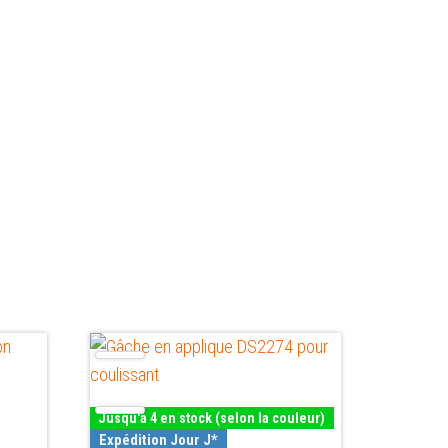
Ce
produit
a
Jusqu'à 4 en stock (selon la couleur)
plusieurs
Expédition Jour J*