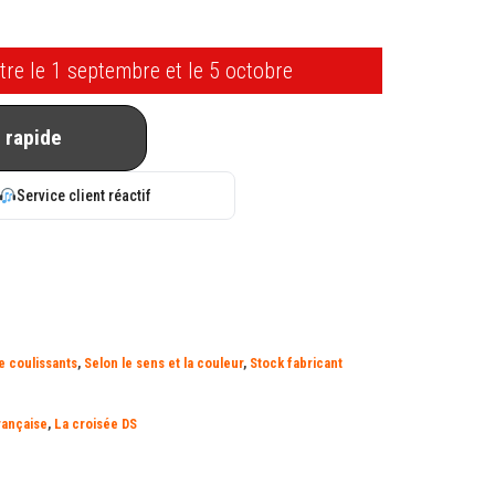
tre le 1 septembre et le 5 octobre
 rapide
Service client réactif
e coulissants
,
Selon le sens et la couleur
,
Stock fabricant
rançaise
,
La croisée DS