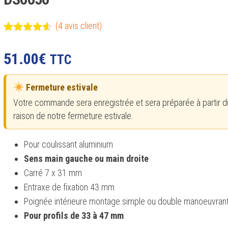
(
4
avis client)
Noté
4
4.50
sur 5
51.00
€
TTC
basé sur
notations
client
Fermeture estivale
Votre commande sera enregistrée et sera préparée à partir d
raison de notre fermeture estivale.
Pour coulissant aluminium
Sens main gauche ou main droite
Carré 7 x 31 mm
Entraxe de fixation 43 mm
Poignée intérieure montage simple ou double manoeuvran
Pour profils de 33 à 47 mm