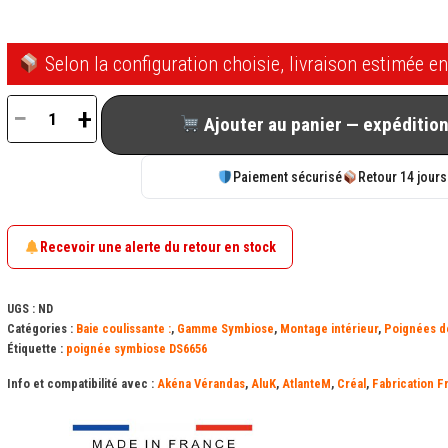
Selon la configuration choisie, livraison estimée en
−
+
Ajouter au panier — expédition
quantité
de
Paiement sécurisé
Retour 14 jours
Poignée
intérieure
manoeuvrante
Recevoir une alerte du retour en stock
20°
carré
UGS :
ND
7
Catégories :
Baie coulissante :
,
Gamme Symbiose
,
Montage intérieur
,
Poignées d
Étiquette :
poignée symbiose DS6656
x
31
Info et compatibilité avec :
Akéna Vérandas
,
AluK
,
AtlanteM
,
Créal
,
Fabrication F
mm
Symbiose