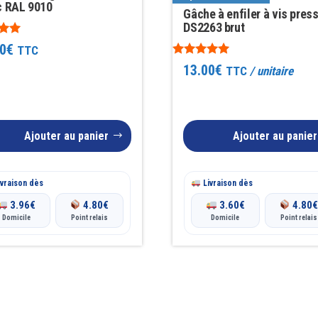
c RAL 9010
Gâche à enfiler à vis pres
DS2263 brut
0
€
TTC
Note
13.00
€
TTC
/ unitaire
5.00
sur 5
Ajouter au panier
Ajouter au panier
vraison dès
Livraison dès
3.96
€
4.80
€
3.60
€
4.80
Domicile
Point relais
Domicile
Point relais