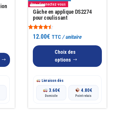
variations.
Pro : Connectez-vous
sion
Les
Gâche en applique DS2274
pour coulissant
options
peuvent
Note
12.00
€
TTC
/ unitaire
être
4.33
sur 5
choisies
Choix des
sur
options
la
page
du
Livraison dès
produit
€
3.60
€
4.80
€
Domicile
Point relais