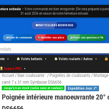
eture estivale
—
Votre commande est bien enregistrée. Elle sera préparée à parti
31 août 2026 en raison de notre fermeture estivale.
PARTICULIERS BIENVENUS
Suivi de commande
Identifier une pièce
Poser une question à l'IA
nte
Volets battants
Volets roulants / Autres
Espace PRO
Accueil
/
Baie coulissante :
/
Poignées de coulissants
/
Montage 
carré 7 x 31 mm Symbiose DS6656
Jusqu'à 6 en stock (selon sens et couleur)
Expédition Jour J*
Poignée intérieure manoeuvrante 20°
DS6656