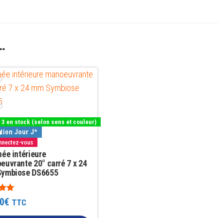
…
rs
 3 en stock (selon sens et couleur)
ns.
tion Jour J*
onnectez-vous
ée intérieure
euvrante 20° carré 7 x 24
t
ymbiose DS6655
s
0
€
TTC