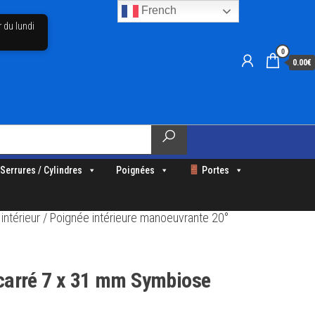
French
r du lundi
0
0.00€
Serrures / Cylindres
Poignées
Portes
intérieur
/ Poignée intérieure manoeuvrante 20°
 carré 7 x 31 mm Symbiose