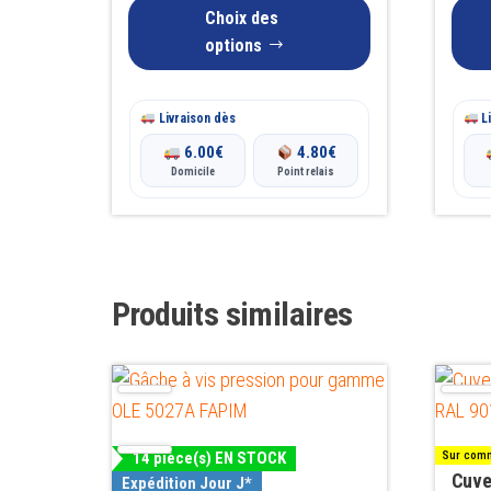
la
la
Choix des
page
page
options
du
du
produit
produit
Livraison dès
Li
6.00
€
4.80
€
Domicile
Point relais
Produits similaires
14 pièce(s) EN STOCK
Sur comm
Cuve
Expédition Jour J*