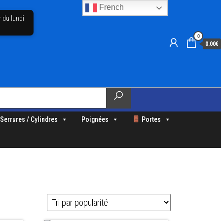
French
r du lundi
0
0.00€
Serrures / Cylindres
Poignées
Portes