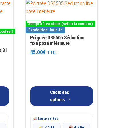
Ce
produit
a
Jusqu'à 1 en stock (selon la couleur)
plusieurs
Expédition Jour J*
couleur)
variations.
Poignée DS5505 Séduction
Les
fixe pose intérieure
x 31
options
45.00
€
TTC
peuvent
être
choisies
sur
la
Choix des
page
options
du
produit
Livraison dès
€
7.14
€
4.80
€