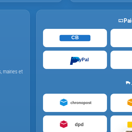
Pai
CB
PayPal
s, mairies et
chronopost
dpd