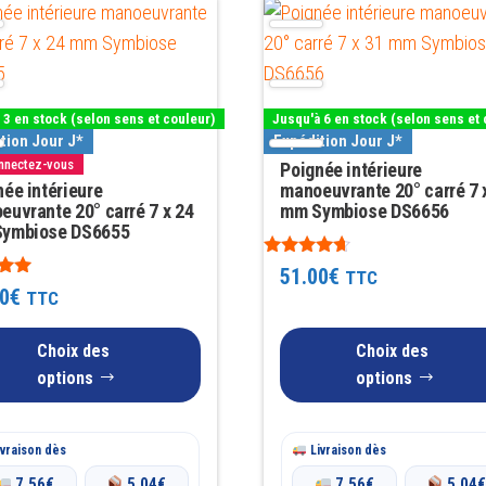
Ce
produit
a
rs
plusieurs
 3 en stock (selon sens et couleur)
Jusqu'à 6 en stock (selon sens et 
ns.
variations.
tion Jour J*
Expédition Jour J*
Les
onnectez-vous
Poignée intérieure
ée intérieure
manoeuvrante 20° carré 7 
options
euvrante 20° carré 7 x 24
mm Symbiose DS6656
t
peuvent
ymbiose DS6655
être
Note
51.00
€
TTC
s
choisies
4.50
0
€
TTC
sur 5
sur
la
Choix des
Choix des
page
options
options
du
produit
vraison dès
Livraison dès
7.56
€
5.04
€
7.56
€
5.04