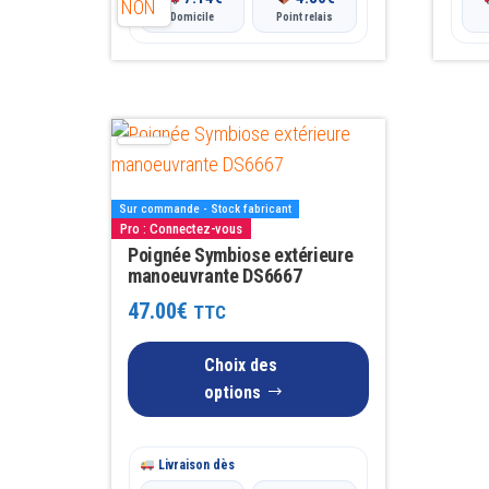
Domicile
Point relais
Ce
produit
a
Sur commande - Stock fabricant
plusieurs
Pro : Connectez-vous
variations.
Poignée Symbiose extérieure
manoeuvrante DS6667
Les
47.00
€
TTC
options
peuvent
Choix des
être
options
choisies
sur
la
Livraison dès