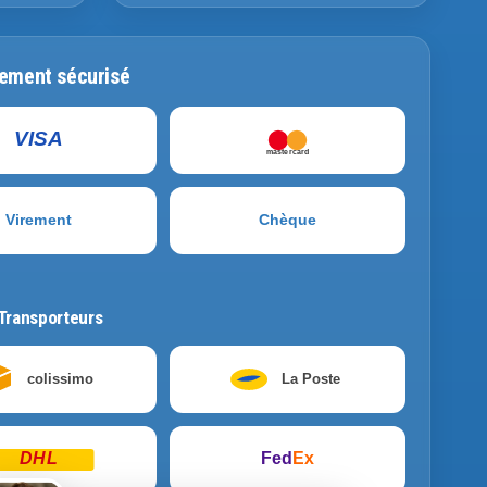
ement sécurisé
VISA
mastercard
Virement
Chèque
Transporteurs
colissimo
La Poste
DHL
Fed
Ex