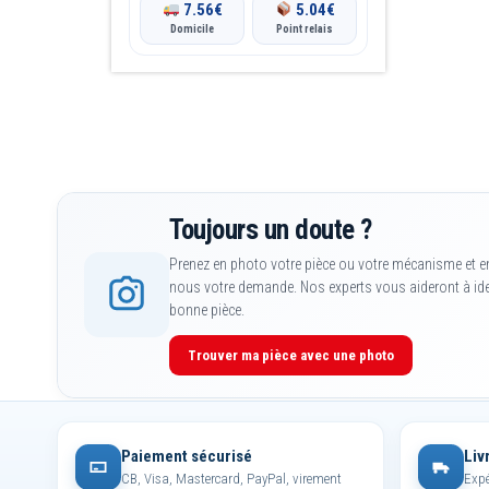
page
7.56
€
5.04
€
Domicile
Point relais
du
produit
Toujours un doute ?
Prenez en photo votre pièce ou votre mécanisme et e
nous votre demande. Nos experts vous aideront à iden
bonne pièce.
Trouver ma pièce avec une photo
Paiement sécurisé
Liv
CB, Visa, Mastercard, PayPal, virement
Expé