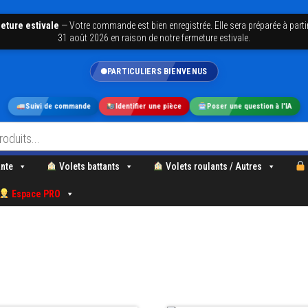
eture estivale
—
Votre commande est bien enregistrée. Elle sera préparée à parti
31 août 2026 en raison de notre fermeture estivale.
PARTICULIERS BIENVENUS
Suivi de commande
Identifier une pièce
Poser une question à l'IA
nte
Volets battants
Volets roulants / Autres
Espace PRO