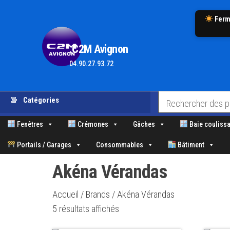
Ferm
.C2M Avignon
04.90.27.93.72
Aller
Catégories
au
contenu
Fenêtres
Crémones
Gâches
Baie coulissa
Portails / Garages
Consommables
Bâtiment
Akéna Vérandas
Accueil
/ Brands / Akéna Vérandas
Trié
5 résultats affichés
par