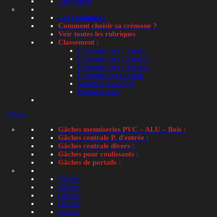
Adaptateur
−
+
Les crémones :
quantité
Comment choisir sa crémone ?
de
Voir toutes les rubriques
🛒 Ajouter au panier — ex
Gâche
Classement :
de
Crémones avec 1 galet
🛡️ Paiement sécurisé
📦 Retour 14 jours

Crémones avec 2 galets
sécurité
Crémones avec 3 galets
ROTO
Crémones à panneton
350191
Verrou à levier ZH
UGS :
ACB-131040-A16
Prolongateurs
Catégories :
Classement par série
,
Divers produits
,
g
Étiquettes :
Gâche de sécurité ROTO
,
Gâche fenêtr
Gâches
Info et compatibilité avec :
Aluplast
,
Conditions de re
Gâches menuiseries PVC – ALU – Bois :
Gâches centrale P. d'entrée :
Gâches centrale divers :
Gâches pour coulissants :
Gâches de portails :
Gâches
Gâches
Gâches
Gâches
Gâches