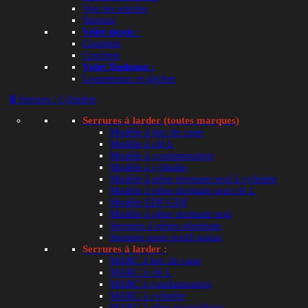
Voir les articles
Verrous
Volet niçois :
Couplets
Crochets
Volet Toulouse :
Loqueteaux et gâches
🔒 Serrures / Cylindres
Serrures à larder (toutes marques)
Modèle à bec de cane
Modèle à clé L
Modèle à condamnation
Modèle à cylindre
Modèle à pêne dormant seul à cylindre
Modèle à pêne dormant seul clé L
Modèle EDF-GDF
Modèle à pêne dormant seul
Serrures à pênes plastique
Serrures pour profil suisse
Serrures à larder :
MARC à bec de cane
MARC à clé L
MARC à condamnation
MARC à cylindre
MARC à pêne magnétique