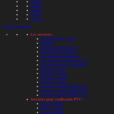
Gâches
Gâches
Gâches
Gâches
Gâches
🪟 Baie coulissante
Les serrures :
Condamnation vantail
Barillets
Anti-fausse manoeuvre
Kits fermeture intérieur
Kits fermeture extérieur
Kits fermeture double Int./Ext.
Kits fermeture à clé extérieur
Serrures 1 point
Serrures 2 points
Serrures 3 points
Serrures 5 points
Serrures 2 points FERCO-GU
Serrures 3 points FERCO-GU
Serrures 4 points FERCO-GU
Serrures pour coulissants PVC :
série G-13954
série G-15383
série G-15386