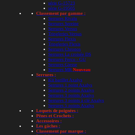
série G-15723
série G-19505
Classement par gamme :
Serrures Rivalu
Serrures Sereine
Serrures Versus
Tringleries Versus
Serrures Flexis
Tringleries Flexis
Serrures Chronos
Serrures La croisée DS
Serrures Ferco - GU
Serrures Giesse
Serrures MR
Nouveau
Serrures :
Kit barillet Axalys
Serrures 1 point Axalys
Serrures 2 points Axalys
Serrures 3 points Axalys
Serrures 3 points à clé Axalys
Serrures 5 points Axalys
Loquets de poignées :
Pênes et Crochets :
Accessoires :
Les gâches :
Classement par marque :