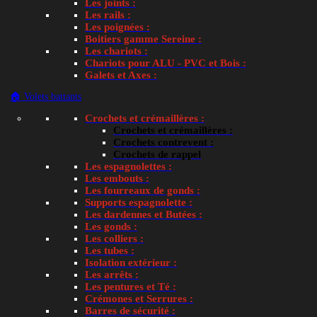
Les joints :
Les rails :
Les poignées :
Boitiers gamme Sereine :
Les chariots :
Chariots pour ALU - PVC et Bois :
Galets et Axes :
🏠 Volets battants
Crochets et crémaillères :
Crochets et crémaillères :
Crochets contrevent :
Crochets de rappel
Tweet This Product
Les espagnolettes :
Les embouts :
Les fourreaux de gonds :
Supports espagnolette :
Les dardennes et Butées :
Les gonds :
Les colliers :
Les tubes :
Isolation extérieur :
Les arrêts :
Les pentures et Té :
Crémones et Serrures :
Barres de sécurité :