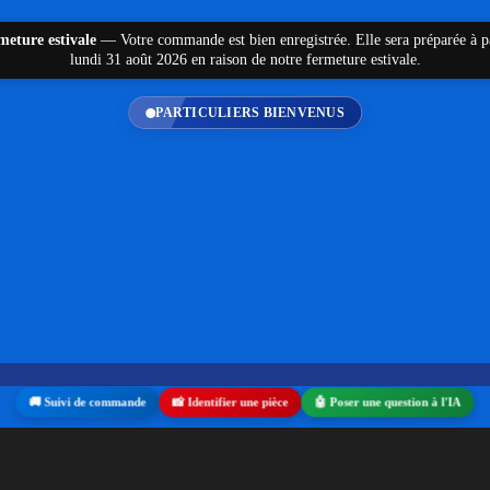
meture estivale
—
Votre commande est bien enregistrée. Elle sera préparée à p
lundi 31 août 2026 en raison de notre fermeture estivale.
PARTICULIERS BIENVENUS
assement par série
/
gâche ROTO
/ Gâche de sécurité ROTO
191
🚚 Suivi de commande
📸 Identifier une pièce
🤖 Poser une question à l'IA