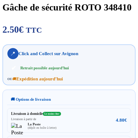
Gâche de sécurité ROTO 348410
2.50
€
TTC
📍
Click and Collect sur Avignon
✔
Retrait possible aujourd’hui
Expédition aujourd’hui
🚚
OU
🚚 Options de livraison
Livraison à domicile
Le moins cher
Livraison à partir de
4.80
€
La Poste
(dépôt en boîte à lettre)