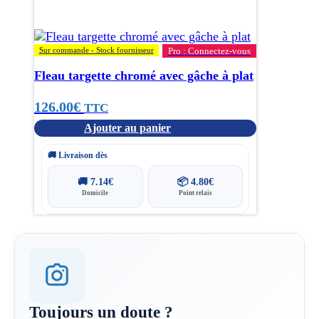
Sur commande - Stock fournisseur
Pro : Connectez-vous
Fleau targette chromé avec gâche à plat
126.00
€
TTC
Ajouter au panier
🚚 Livraison dès
🚚
7.14
€
📦
4.80
€
Domicile
Point relais
Toujours un doute ?