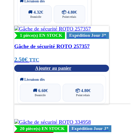
🚚 Livraison dès
🚚
4.32
€
📦
4.80
€
Domicile
Point relais
1 pièce(s) EN STOCK
Expédition Jour J*
Gâche de sécurité ROTO 257357
2.50
€
TTC
Ajouter au panier
🚚 Livraison dès
🚚
6.60
€
📦
4.80
€
Domicile
Point relais
20 pièce(s) EN STOCK
Expédition Jour J*