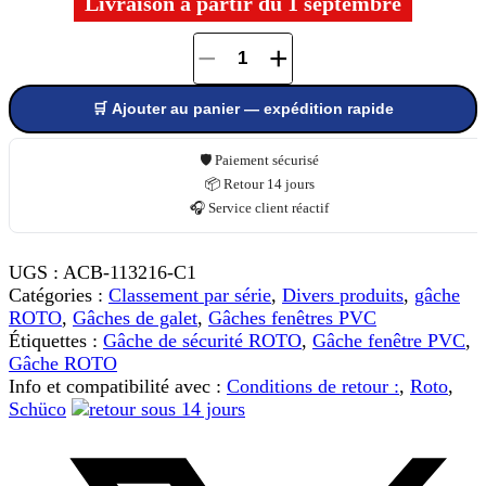
Livraison à partir du 1 septembre
−
+
quantité
de
🛒 Ajouter au panier — expédition rapide
Gâche
de
sécurité
🛡️ Paiement sécurisé
ROTO
📦 Retour 14 jours
348410
🎧 Service client réactif
UGS :
ACB-113216-C1
Catégories :
Classement par série
,
Divers produits
,
gâche
ROTO
,
Gâches de galet
,
Gâches fenêtres PVC
Étiquettes :
Gâche de sécurité ROTO
,
Gâche fenêtre PVC
,
Gâche ROTO
Info et compatibilité avec :
Conditions de retour :
,
Roto
,
Schüco