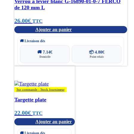
Verrou à levier blanc G-16890-01-0-7 FERCO
de 120 mm L
26.00
€
TTC
Ajouter au panier
🚚 Livraison dès
🚚
7.14
€
📦
4.80
€
Domicile
Point relais
Sur commande - Stock fournisseur
Targette plate
22.00
€
TTC
Ajouter au panier
🚚 Livraison dès