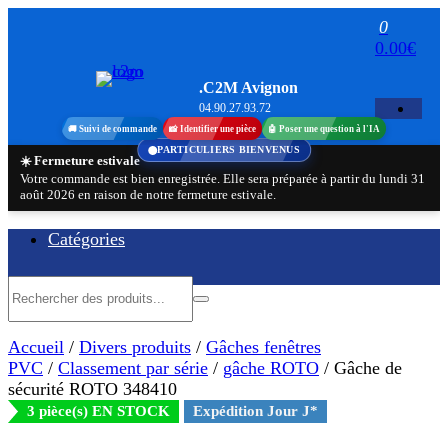
Aller
0
au
0.00€
contenu
.C2M Avignon
04.90.27.93.72
🚚 Suivi de commande
📸 Identifier une pièce
🤖 Poser une question à l'IA
PARTICULIERS BIENVENUS
☀️ Fermeture estivale
Votre commande est bien enregistrée. Elle sera préparée à partir du lundi 31
août 2026 en raison de notre fermeture estivale.
Catégories
Accueil
/
Divers produits
/
Gâches fenêtres
PVC
/
Classement par série
/
gâche ROTO
/ Gâche de
sécurité ROTO 348410
3 pièce(s) EN STOCK
Expédition Jour J*