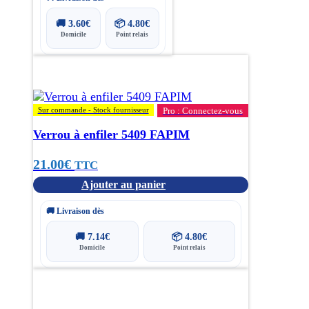
🚚
3.60
€
📦
4.80
€
Domicile
Point relais
Sur commande - Stock fournisseur
Pro : Connectez-vous
Verrou à enfiler 5409 FAPIM
21.00
€
TTC
Ajouter au panier
🚚 Livraison dès
🚚
7.14
€
📦
4.80
€
Domicile
Point relais