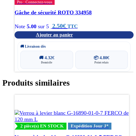
Pro : Connectez-vous
Gâche de sécurité ROTO 334958
2.50
€
TTC
Note
5.00
sur 5
Ajouter au panier
🚚 Livraison dès
🚚
4.32
€
📦
4.80
€
Domicile
Point relais
Produits similaires
2 pièce(s) EN STOCK
Expédition Jour J*