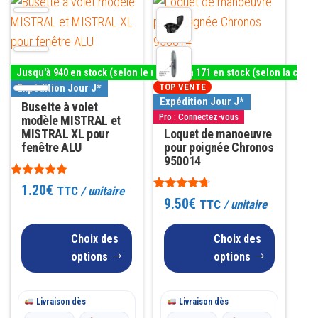
Ce
Ce
produit
produit
a
a
plusieurs
plusieurs
Jusqu'à 940 en stock (selon le modèle)
Jusqu'à 171 en stock (selon la coule
variations.
variations.
Expédition Jour J*
TOP VENTE
Les
Les
Expédition Jour J*
Busette à volet
Pro : Connectez-vous
options
modèle MISTRAL et
options
MISTRAL XL pour
Loquet de manoeuvre
peuvent
peuvent
fenêtre ALU
pour poignée Chronos
être
être
950014
choisies
choisies
Note
1.20
€
TTC
/ unitaire
5.00
sur
sur
Note
9.50
€
TTC
/ unitaire
sur 5
4.55
la
la
sur 5
page
Choix des
page
Choix des
options
options
du
du
produit
produit
Livraison dès
Livraison dès