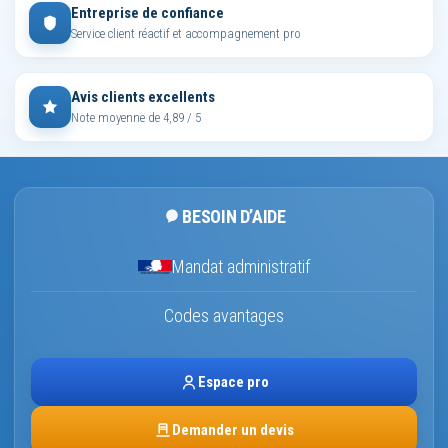
Entreprise de confiance
Service client réactif et accompagnement pro
Avis clients excellents
Note moyenne de 4,89 / 5
BESOIN D’AIDE
Mandat administratif
Codes avantages
Espace pro
Demander un devis