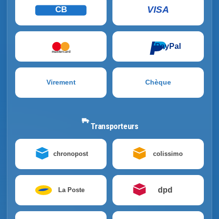
VISA
CB
PayPal
mastercard
Virement
Chèque
Transporteurs
chronopost
colissimo
dpd
La Poste