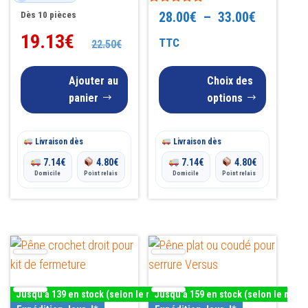
4.87
sur
Note
Plage
sur 5
28.00
€
–
33.00
€
Dès 10 pièces
4.74
la
sur 5
19.13
€
de
TTC
22.50
€
page
prix :
du
Ajouter au
Choix des
28.00€
produit
panier
options
à
33.00€
Livraison dès
Livraison dès
7.14
€
4.80
€
7.14
€
4.80
€
Domicile
Point relais
Domicile
Point relais
Ce
Ce
produit
produit
a
a
Jusqu'à 139 en stock (selon le modèle)
Jusqu'à 159 en stock (selon le modè
plusieurs
plusieurs