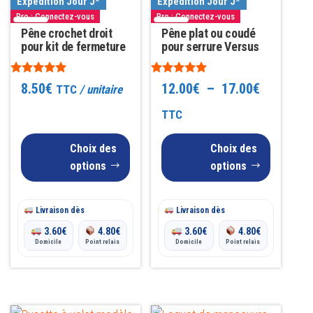
Expédition Jour J*
Expédition Jour J*
variations.
variations.
Pro : Connectez-vous
Pro : Connectez-vous
Les
Pêne crochet droit
Les
Pêne plat ou coudé
pour kit de fermeture
pour serrure Versus
options
options
peuvent
peuvent
Note
Note
Plage
8.50
€
12.00
€
–
17.00
€
TTC
/ unitaire
être
être
4.88
4.97
sur 5
sur 5
choisies
choisies
de
TTC
sur
sur
prix :
Choix des
Choix des
la
la
12.00€
options
options
page
page
à
du
du
produit
produit
Livraison dès
Livraison dès
17.00€
3.60
€
4.80
€
3.60
€
4.80
€
Domicile
Point relais
Domicile
Point relais