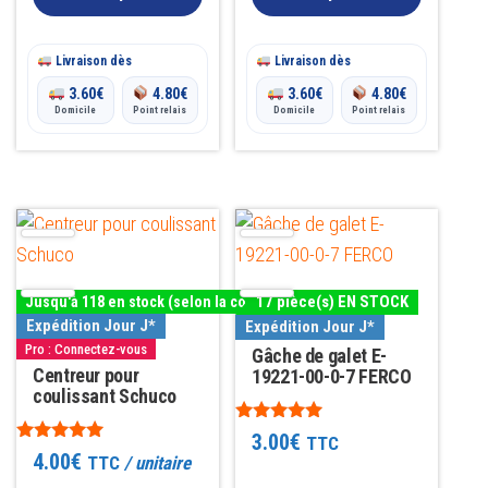
page
à
du
4.00€
Livraison dès
Livraison dès
produit
3.60
€
4.80
€
3.60
€
4.80
€
Domicile
Point relais
Domicile
Point relais
Ce
produit
a
17 pièce(s) EN STOCK
Jusqu'à 118 en stock (selon la couleur)
plusieurs
Expédition Jour J*
Expédition Jour J*
variations.
Pro : Connectez-vous
Gâche de galet E-
Les
Centreur pour
19221-00-0-7 FERCO
coulissant Schuco
options
peuvent
Note
3.00
€
TTC
4.87
Note
4.00
€
TTC
/ unitaire
être
sur 5
4.81
sur 5