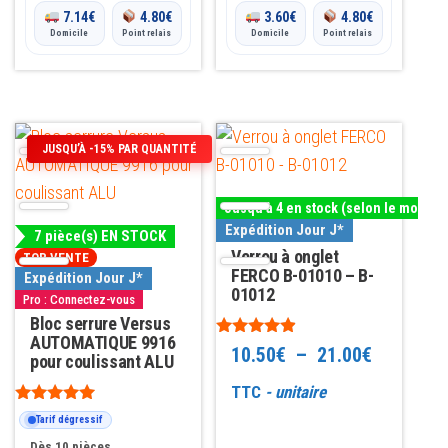
7.14
€
4.80
€
3.60
€
4.80
€
Domicile
Point relais
Domicile
Point relais
Ce
JUSQU’À -15% PAR QUANTITÉ
produit
a
Jusqu'à 4 en stock (selon le modèle
plusieurs
Expédition Jour J*
7 pièce(s) EN STOCK
variations.
Verrou à onglet
TOP VENTE
Les
FERCO B-01010 – B-
Expédition Jour J*
01012
Pro : Connectez-vous
options
Bloc serrure Versus
peuvent
AUTOMATIQUE 9916
Note
Plage
10.50
€
–
21.00
€
être
pour coulissant ALU
4.73
sur 5
choisies
de
TTC
- unitaire
sur
Note
Tarif dégressif
prix :
4.82
la
sur 5
Dès 10 pièces