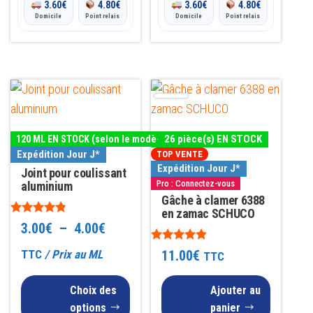
3.60
€
4.80
€
3.60
€
4.80
€
Domicile
Point relais
Domicile
Point relais
Ce
produit
a
26 pièce(s) EN STOCK
120 ML EN STOCK (selon le modèle)
plusieurs
Expédition Jour J*
TOP VENTE
variations.
Expédition Jour J*
Joint pour coulissant
Pro : Connectez-vous
Les
aluminium
Gâche à clamer 6388
options
en zamac SCHUCO
Note
peuvent
Plage
3.00
€
–
4.00
€
4.71
être
sur 5
de
Note
TTC
/ Prix au ML
11.00
€
TTC
4.74
choisies
sur 5
prix :
sur
Choix des
Ajouter au
3.00€
la
options
panier