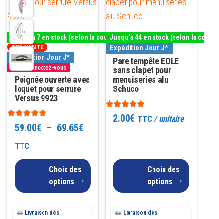
produit
produit
a
a
plusieurs
plusieurs
Jusqu'à 7 en stock (selon la couleur)
Jusqu'à 44 en stock (selon la couleu
variations.
variations.
Expédition Jour J*
TOP VENTE
Les
Les
Expédition Jour J*
Pare tempête EOLE
Pro : Connectez-vous
options
options
sans clapet pour
Poignée ouverte avec
menuiseries alu
peuvent
peuvent
loquet pour serrure
Schuco
être
être
Versus 9923
choisies
choisies
Note
2.00
€
TTC
/ unitaire
4.86
sur
sur
Note
Plage
59.00
€
–
69.65
€
sur 5
4.89
la
la
sur 5
de
TTC
page
page
prix :
du
du
Choix des
Choix des
59.00€
produit
produit
options
options
à
Livraison dès
69.65€
Livraison dès