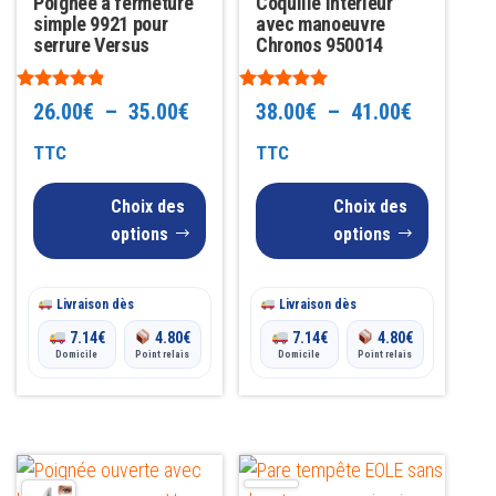
Poignée à fermeture
Coquille intérieur
peuvent
peuvent
simple 9921 pour
avec manoeuvre
être
être
serrure Versus
Chronos 950014
choisies
choisies
sur
sur
Note
Note
Plage
Plage
26.00
€
–
35.00
€
38.00
€
–
41.00
€
4.69
4.83
la
la
sur 5
sur 5
de
de
TTC
TTC
page
page
prix :
prix :
du
du
Choix des
Choix des
26.00€
38.00€
produit
produit
options
options
à
à
Livraison dès
35.00€
Livraison dès
41.00€
7.14
€
4.80
€
7.14
€
4.80
€
Domicile
Point relais
Domicile
Point relais
Ce
Ce