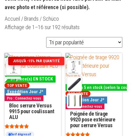
avec photo et référence (si possible).
Accueil
/ Brands / Schüco
Trié
Affichage de 1–16 sur 192 résultats
par
popularité
Ce
JUSQU’À -15% PAR QUANTITÉ
produit
a
31 pièce(s) EN STOCK
plusieurs
Jusqu'à 5 en stock (selon la couleur
TOP VENTE
variations.
Expédition Jour J*
TOP VENTE
Pro : Connectez-vous
Les
Expédition Jour J*
Bloc serrure Versus
Pro : Connectez-vous
options
9915 pour coulissant
Poignée de tirage
peuvent
ALU
9920 pose extérieure
être
pour serrure Versus
choisies
Note
Tarif dégressif