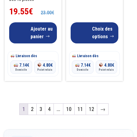
10.50€
page
19.55
€
23.00
€
à
du
produit
21.00€
Ajouter au
Choix des
panier
options
Livraison dès
Livraison dès
7.14
€
4.80
€
7.14
€
4.80
€
Domicile
Point relais
Domicile
Point relais
1
2
3
4
…
10
11
12
→