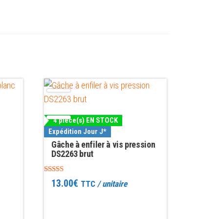
4 pièce(s) EN STOCK
Expédition Jour J*
Gâche à enfiler à vis pression
DS2263 brut
Note
13.00
€
TTC
/ unitaire
5.00
sur 5