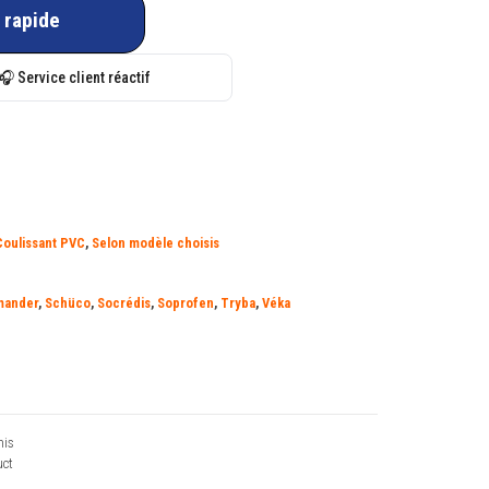
 rapide
🎧 Service client réactif
Coulissant PVC
,
Selon modèle choisis
mander
,
Schüco
,
Socrédis
,
Soprofen
,
Tryba
,
Véka
his
ct