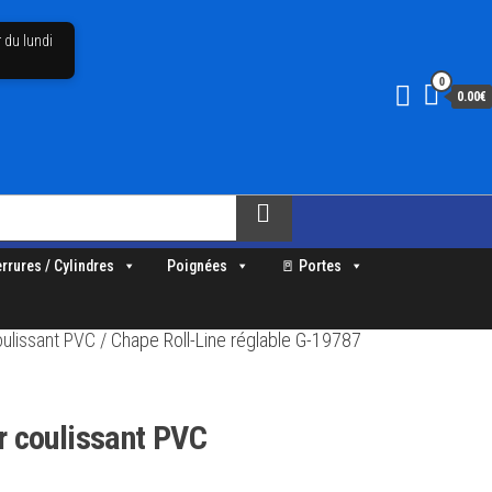
 du lundi
0
0.00€
errures / Cylindres
Poignées
🚪 Portes
ulissant PVC
/ Chape Roll-Line réglable G-19787
r coulissant PVC