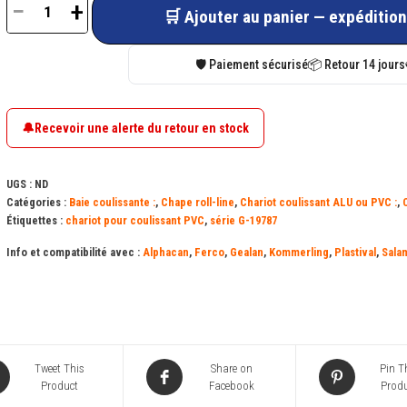
−
+
🛒 Ajouter au panier — expédition
quantité
de
🛡️ Paiement sécurisé
📦 Retour 14 jours
Chape
Roll-
Line
🔔
Recevoir une alerte du retour en stock
réglable
G-
UGS :
ND
19787
Catégories :
Baie coulissante :
,
Chape roll-line
,
Chariot coulissant ALU ou PVC :
,
Étiquettes :
chariot pour coulissant PVC
,
série G-19787
pour
coulissant
Info et compatibilité avec :
Alphacan
,
Ferco
,
Gealan
,
Kommerling
,
Plastival
,
Sala
PVC
Tweet This
Share on
Pin T
Product
Facebook
Produ