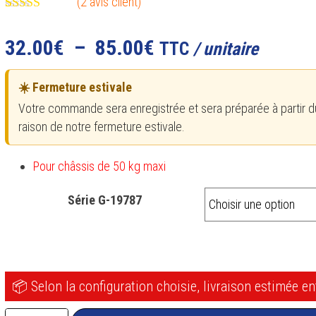
(
2
avis client)
Noté
2
4.50
sur 5 basé
Plage
32.00
€
–
85.00
€
TTC
/ unitaire
sur
notations
de
client
☀️ Fermeture estivale
prix :
Votre commande sera enregistrée et sera préparée à partir d
32.00€
raison de notre fermeture estivale.
à
Pour châssis de 50 kg maxi
85.00€
Série G-19787
📦 Selon la configuration choisie, livraison estimée e