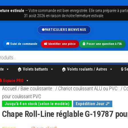
eture estivale
—
Votre commande est bien enregistrée. Elle sera préparée à partir
31 août 2026 en raison de notre fermeture estivale.
PARTICULIERS BIENVENUS
🚚 Suivi de commande
📸 Identifier une pièce
🤖 Poser une question à l'IA
nte
🏠 Volets battants
🏠 Volets roulants / Autres
🔒 S
👷 Espace PRO
Accueil
/
Baie coulissante :
/
Chariot coulissant ALU ou PVC :
/
Co
pour coulissant PVC
Expédition Jour J*
Jusqu'à 4 en stock (selon le modèle)
Chape Roll-Line réglable G-19787 pou