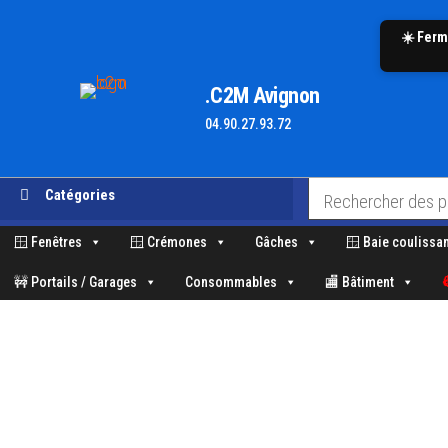
☀️ Ferm
.C2M Avignon
04.90.27.93.72
Aller
Catégories
au
contenu
🪟 Fenêtres
🪟 Crémones
Gâches
🪟 Baie coulissa
🚧 Portails / Garages
Consommables
🏬 Bâtiment