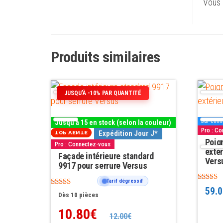
Vous 
Produits similaires
Ce
Ce
JUSQU’À -10% PAR QUANTITÉ
produit
produit
a
a
Sur comm
Jusqu'à 15 en stock (selon la couleur)
plusieurs
plusieu
Pro : C
Expédition Jour J*
TOP VENTE
variations.
variatio
Poig
Pro : Connectez-vous
extér
Les
Façade intérieure standard
Les
Vers
9917 pour serrure Versus
options
options
Tarif dégressif
peuvent
peuven
Note
59.0
Note
5.00
Dès 10 pièces
être
être
4.82
sur 5
sur 5
10.80
€
choisies
choisie
12.00
€