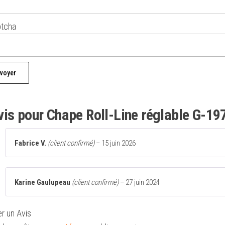
vis pour
Chape Roll-Line réglable G-19
Fabrice V.
(client confirmé)
–
15 juin 2026
Karine Gaulupeau
(client confirmé)
–
27 juin 2024
er un Avis