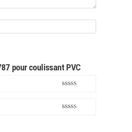
787 pour coulissant PVC
Note
5
sur 5
Note
4
sur
5