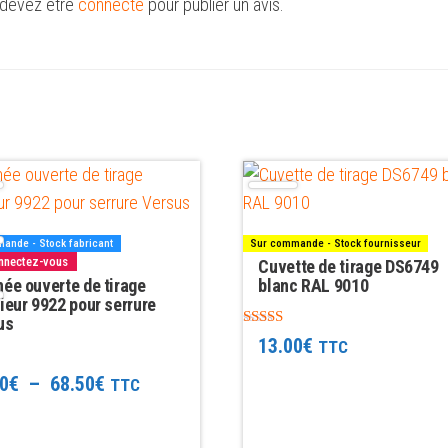
devez être
connecté
pour publier un avis.
ande - Stock fabricant
Sur commande - Stock fournisseur
rs
onnectez-vous
Cuvette de tirage DS6749
ns.
née ouverte de tirage
blanc RAL 9010
ieur 9922 pour serrure
us
Note
13.00
€
TTC
5.00
t
sur 5
Plage
0
€
–
68.50
€
TTC
de
s