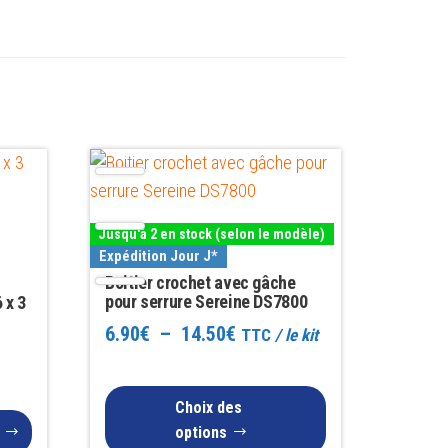
Ce
produit
a
Jusqu'à 2 en stock (selon le modèle)
plusieurs
Expédition Jour J*
variations.
Boitier crochet avec gâche
Les
pour serrure Sereine DS7800
 x 3
options
Plage
6.90
€
–
14.50
€
TTC
/ le kit
peuvent
de
être
prix :
Choix des
choisies
options
6.90€
sur