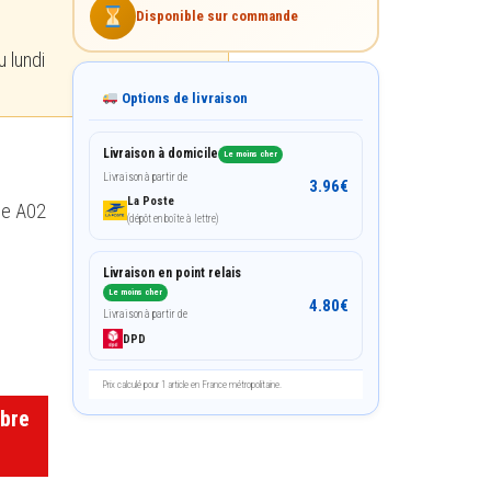
Disponible sur commande
 lundi
Options de livraison
e
Livraison à domicile
Le moins cher
Livraison à partir de
3.96
€
La Poste
le A02
(dépôt en boîte à lettre)
Livraison en point relais
Le moins cher
4.80
€
Livraison à partir de
DPD
Prix calculé pour 1 article en France métropolitaine.
obre