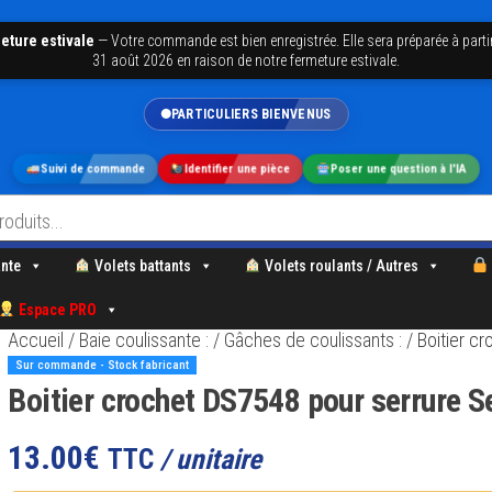
eture estivale
—
Votre commande est bien enregistrée. Elle sera préparée à parti
31 août 2026 en raison de notre fermeture estivale.
PARTICULIERS BIENVENUS
Suivi de commande
Identifier une pièce
Poser une question à l'IA
nte
Volets battants
Volets roulants / Autres
Espace PRO
Accueil
/
Baie coulissante :
/
Gâches de coulissants :
/ Boitier c
Sur commande - Stock fabricant
Boitier crochet DS7548 pour serrure S
13.00
€
TTC
/ unitaire