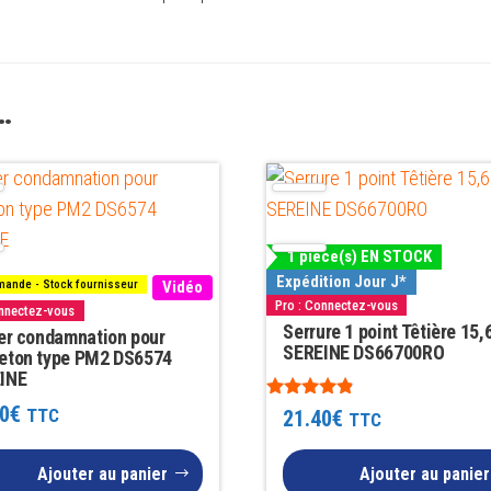
…
1 pièce(s) EN STOCK
Expédition Jour J*
ande - Stock fournisseur
Vidéo
Pro : Connectez-vous
onnectez-vous
Serrure 1 point Têtière 15,6
ier condamnation pour
SEREINE DS66700RO
eton type PM2 DS6574
INE
0
€
Note
TTC
21.40
€
TTC
4.67
sur 5
Ajouter au panier
Ajouter au panier