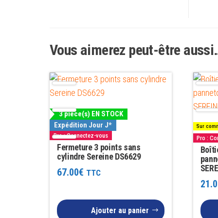
Vous aimerez peut-être aussi
3 pièce(s) EN STOCK
Expédition Jour J*
Sur comm
Pro : Connectez-vous
Pro : C
Fermeture 3 points sans
Boît
cylindre Sereine DS6629
pann
SERE
67.00
€
TTC
21.0
Ajouter au panier