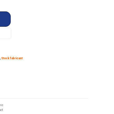
,
Stock fabricant
his
ct