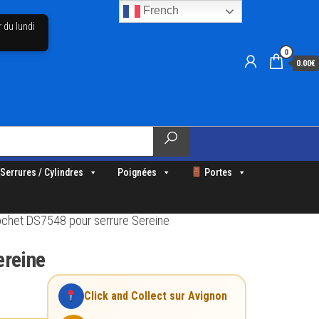
French
r du lundi
0
0.00€
Serrures / Cylindres
Poignées
Portes
rochet DS7548 pour serrure Sereine
ereine
Click and Collect sur Avignon