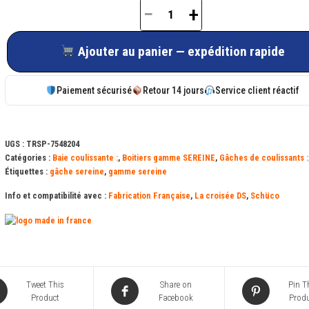
−
+
quantité
de
Ajouter au panier — expédition rapide
Boitier
crochet
Paiement sécurisé
Retour 14 jours
Service client réactif
DS7548
pour
serrure
UGS :
TRSP-7548204
Sereine
Catégories :
Baie coulissante :
,
Boitiers gamme SEREINE
,
Gâches de coulissants :
Étiquettes :
gâche sereine
,
gamme sereine
Info et compatibilité avec :
Fabrication Française
,
La croisée DS
,
Schüco
Tweet This
Share on
Pin T
Product
Facebook
Produ