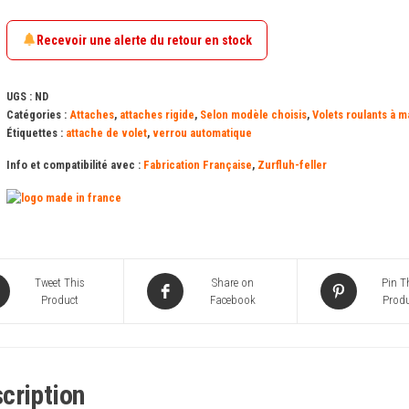
sécurité
Blocksur
Recevoir une alerte du retour en stock
pour
lames
UGS :
ND
de
Catégories :
Attaches
,
attaches rigide
,
Selon modèle choisis
,
Volets roulants à ma
Étiquettes :
attache de volet
,
verrou automatique
8
ou
Info et compatibilité avec :
Fabrication Française
,
Zurfluh-feller
14
mm
Tweet This
Share on
Pin T
Product
Facebook
Produ
cription