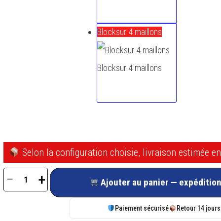
Blocksur 4 maillons
Blocksur 4 maillons
Selon la configuration choisie, livraison estimée e
−
+
Ajouter au panier — expédition
quantité
de
Paiement sécurisé
Retour 14 jours
Verrou