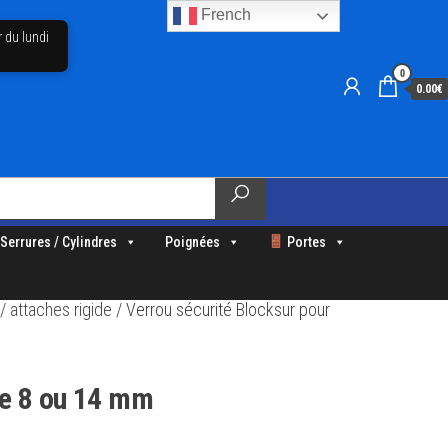
French
r du lundi
0
0.00€
Serrures / Cylindres
Poignées
Portes
/
attaches rigide
/ Verrou sécurité Blocksur pour
de 8 ou 14 mm