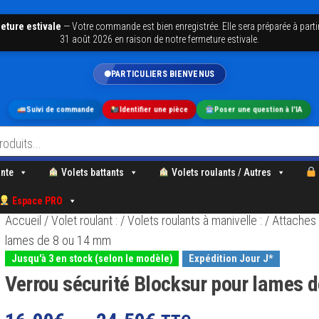
eture estivale
—
Votre commande est bien enregistrée. Elle sera préparée à parti
31 août 2026 en raison de notre fermeture estivale.
PARTICULIERS BIENVENUS
Suivi de commande
Identifier une pièce
Poser une question à l'IA
nte
Volets battants
Volets roulants / Autres
Espace PRO
Accueil
/
Volet roulant :
/
Volets roulants à manivelle :
/
Attaches
lames de 8 ou 14 mm
Expédition Jour J*
Jusqu'à 3 en stock (selon le modèle)
Verrou sécurité Blocksur pour lames 