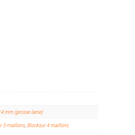
14 mm (grosse lame)
r 3 maillons
,
Blocksur 4 maillons