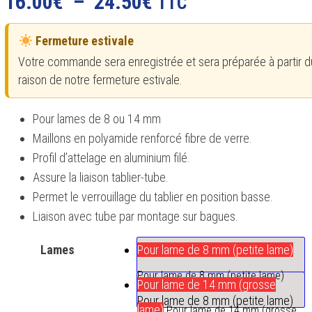
Plage
16.00
€
–
24.50
€
TTC
de
Fermeture estivale
prix :
Votre commande sera enregistrée et sera préparée à partir d
16.00€
raison de notre fermeture estivale.
à
Pour lames de 8 ou 14 mm
24.50€
Maillons en polyamide renforcé fibre de verre.
Profil d’attelage en aluminium filé.
Assure la liaison tablier-tube.
Permet le verrouillage du tablier en position basse.
Liaison avec tube par montage sur bagues.
Lames
Pour lame de 8 mm (petite lame)
Pour lame de 8 mm (petite lame)
Pour lame de 14 mm (grosse
Pour lame de 8 mm (petite lame)
lame)
Pour lame de 14 mm (grosse