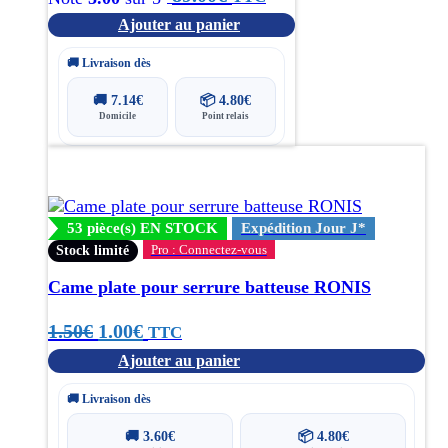
Ajouter au panier
🚚 Livraison dès
🚚
7.14
€
📦
4.80
€
Domicile
Point relais
53 pièce(s) EN STOCK
Expédition Jour J*
Pro : Connectez-vous
Stock limité
Came plate pour serrure batteuse RONIS
Le
Le
1.50
€
1.00
€
TTC
Ajouter au panier
prix
prix
initial
actuel
🚚 Livraison dès
était :
est :
🚚
3.60
€
📦
4.80
€