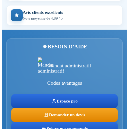
Avis clients excellents
Note moyenne de 4,89 / 5
BESOIN D’AIDE
Mandat administratif
Codes avantages
Espace pro
Demander un devis
Suivre ma commande