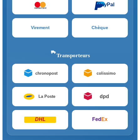
PayPal
mastercard
Virement
Chèque
Transporteurs
chronopost
colissimo
dpd
La Poste
DHL
Fed
Ex