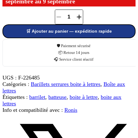
septembre au 9 septembre
−
+
quantité
de
🛒 Ajouter au panier — expédition rapide
Serrure
à
came
🛡️ Paiement sécurisé
batteuse
📦 Retour 14 jours
RONIS
🎧 Service client réactif
1160A
UGS :
F-226485
Catégories :
Barillets serrures boite à lettres
,
Boîte aux
lettres
Étiquettes :
barrilet
,
batteuse
,
boite à lettre
,
boite aux
lettres
Info et compatibilité avec :
Ronis