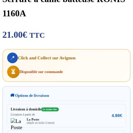
1160A
21.00
€
TTC
📍
Click and Collect sur Avignon
⏳
Disponible sur commande
🚚 Options de livraison
Livraison à domicile
Le moins cher
Livraison à partir de
4.80
€
La Poste
(dépôt en boîte à lettre)