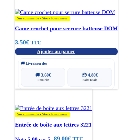
Sur commande - Stock fournisseur
Came crochet pour serrure batteuse DOM
3.50
€
TTC
Ajouter au panier
🚚 Livraison dès
🚚
3.60
€
📦
4.80
€
Domicile
Point relais
Sur commande - Stock fournisseur
Entrée de boîte aux lettres 3221
89.00
€
TTC
Note
5.00
sur 5