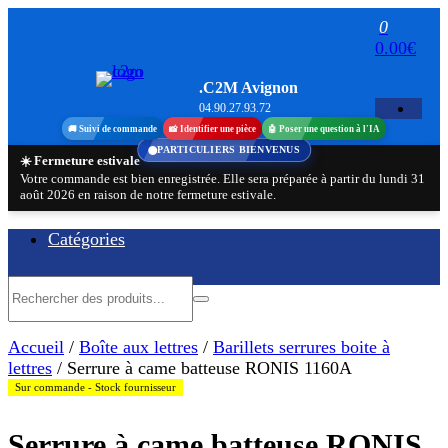
Aller
0
au
0.00€
contenu
.C2M Avignon
04.90.27.93.72
🚚 Suivi de commande
📸 Identifier une pièce
🤖 Poser une question à l'IA
PARTICULIERS BIENVENUS
☀️ Fermeture estivale
Votre commande est bien enregistrée. Elle sera préparée à partir du lundi 31
août 2026 en raison de notre fermeture estivale.
Catégories
Accueil
/
Boîte aux lettres
/
Barillets serrures boite à
lettres
/ Serrure à came batteuse RONIS 1160A
Sur commande - Stock fournisseur
Serrure à came batteuse RONIS