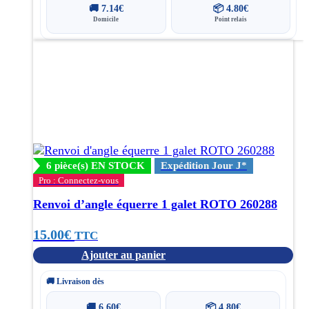
🚚
7.14
€
📦
4.80
€
Domicile
Point relais
6 pièce(s) EN STOCK
Expédition Jour J*
Pro : Connectez-vous
Renvoi d’angle équerre 1 galet ROTO 260288
15.00
€
TTC
Ajouter au panier
🚚 Livraison dès
🚚
6.60
€
📦
4.80
€