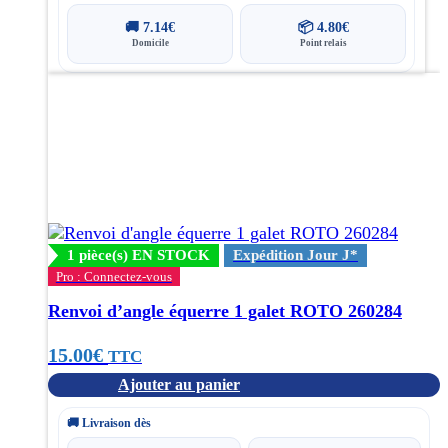
🚚
7.14
€
📦
4.80
€
Domicile
Point relais
1 pièce(s) EN STOCK
Expédition Jour J*
Pro : Connectez-vous
Renvoi d’angle équerre 1 galet ROTO 260284
15.00
€
TTC
Ajouter au panier
🚚 Livraison dès