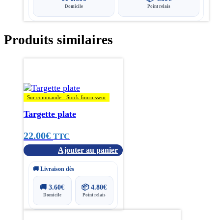
Domicile
Point relais
Produits similaires
Sur commande - Stock fournisseur
Targette plate
22.00
€
TTC
Ajouter au panier
🚚 Livraison dès
🚚
3.60
€
📦
4.80
€
Domicile
Point relais