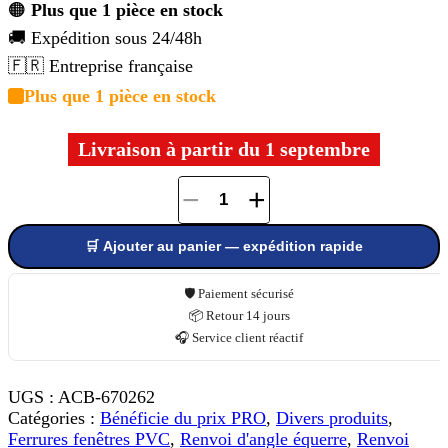
🟠
Plus que 1 pièce en stock
🚚 Expédition sous 24/48h
🇫🇷 Entreprise française
Plus que 1 pièce en stock
Livraison à partir du 1 septembre
−
+
quantité
de
🛒 Ajouter au panier — expédition rapide
Renvoi
d'angle
équerre
🛡️ Paiement sécurisé
1
📦 Retour 14 jours
galet
🎧 Service client réactif
ROTO
260272
UGS :
ACB-670262
Catégories :
Bénéficie du prix PRO
,
Divers produits
,
Ferrures fenêtres PVC
,
Renvoi d'angle équerre
,
Renvoi