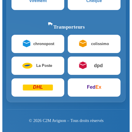
Virement
Chèque
Transporteurs
chronopost
colissimo
dpd
La Poste
DHL
Fed
Ex
© 2026 C2M Avignon – Tous droits réservés