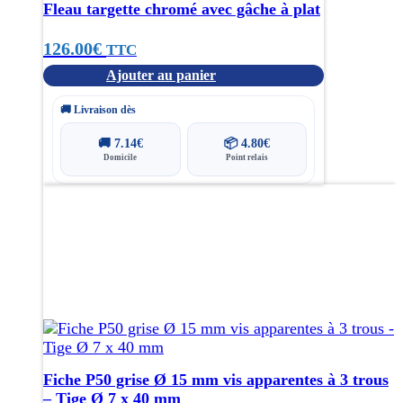
Fleau targette chromé avec gâche à plat
126.00
€
TTC
Ajouter au panier
🚚 Livraison dès
🚚
7.14
€
📦
4.80
€
Domicile
Point relais
Fiche P50 grise Ø 15 mm vis apparentes à 3 trous
– Tige Ø 7 x 40 mm