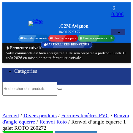
Aller
0
au
0.00€
contenu
.C2M Avignon
04.90.27.93.72
🚚 Suivi de commande
📸 Identifier une pièce
🤖 Poser une question à l'IA
PARTICULIERS BIENVENUS
☀️ Fermeture estivale
Votre commande est bien enregistrée. Elle sera préparée à partir du lundi 31
août 2026 en raison de notre fermeture estivale.
Catégories
Accueil
/
Divers produits
/
Ferrures fenêtres PVC
/
Renvoi
d'angle équerre
/
Renvoi Roto
/ Renvoi d’angle équerre 1
galet ROTO 260272