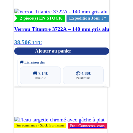
2 pièce(s) EN STOCK
Expédition Jour J*
Verrou Titantre 3722A – 140 mm gris alu
38.50
€
TTC
Ajouter au panier
🚚 Livraison dès
🚚
7.14
€
📦
4.80
€
Domicile
Point relais
Sur commande - Stock fournisseur
Pro : Connectez-vous