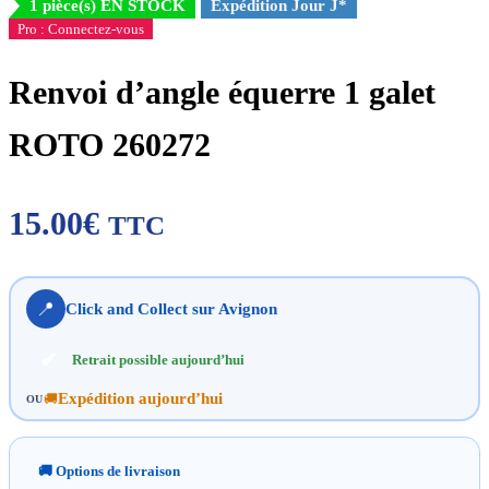
1 pièce(s) EN STOCK
Expédition Jour J*
Pro : Connectez-vous
Renvoi d’angle équerre 1 galet
ROTO 260272
15.00
€
TTC
📍
Click and Collect sur Avignon
✔
Retrait possible aujourd’hui
Expédition aujourd’hui
🚚
OU
🚚 Options de livraison