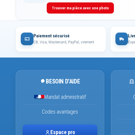
Trouver ma pièce avec une photo
Paiement sécurisé
Liv
CB, Visa, Mastercard, PayPal, virement
Expé
BESOIN D’AIDE
Mandat administratif
Codes avantages
Espace pro