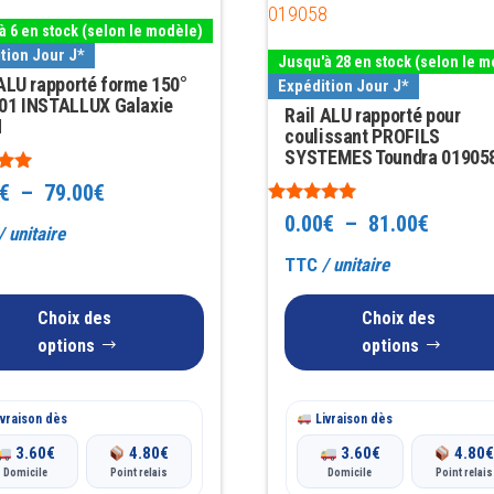
a
à 6 en stock (selon le modèle)
rs
plusieurs
tion Jour J*
Jusqu'à 28 en stock (selon le m
ns.
variations.
 ALU rapporté forme 150°
Expédition Jour J*
01 INSTALLUX Galaxie
Les
Rail ALU rapporté pour
H
options
coulissant PROFILS
SYSTEMES Toundra 01905
t
peuvent
Plage
€
–
79.00
€
être
Note
Plage
0.00
€
–
81.00
€
s
choisies
de
/ unitaire
5.00
sur 5
sur
de
TTC
/ unitaire
prix :
la
prix :
0.00€
Choix des
Choix des
page
0.00€
options
options
à
du
à
produit
79.00€
81.00€
vraison dès
Livraison dès
3.60
€
4.80
€
3.60
€
4.80
Domicile
Point relais
Domicile
Point relais