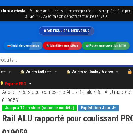
eture estivale
—
Votre commande est bien enregistrée. Elle sera préparée à parti
31 août 2026 en raison de notre fermeture estivale.
PARTICULIERS BIENVENUS
Suivi de commande
Identifier une pièce
Poser une question à l'IA
nte
Volets battants
Volets roulants / Autres
Espace PRO
Accueil
/
Rails pour coulissants ALU
/
Rail alu
/ Rail ALU rapport
019059
Expédition Jour J*
Jusqu'à 19 en stock (selon le modèle)
Rail ALU rapporté pour coulissant 
019059