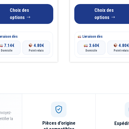
sur
la
Choix des
Choix des
page
options
options
du
produit
vraison dès
Livraison dès
7.14
€
4.80
€
3.60
€
4.80
Domicile
Point relais
Domicile
Point relais
nvoyez-
tifier la
Pièces d’origine
Expédi
et compatibles