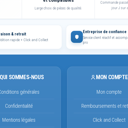
Commande passée 
jour J sur a
Large choix de pièces de qualité.
Entreprise de confiance
raison & retrait
Service client réactif et acco
dition rapide + Click and Collect
pro
QUI SOMMES-NOUS
MON COMPTE
Conditions générales
Mon compte
Confidentialité
Remboursements et ret
Mentions légales
Click and Collect