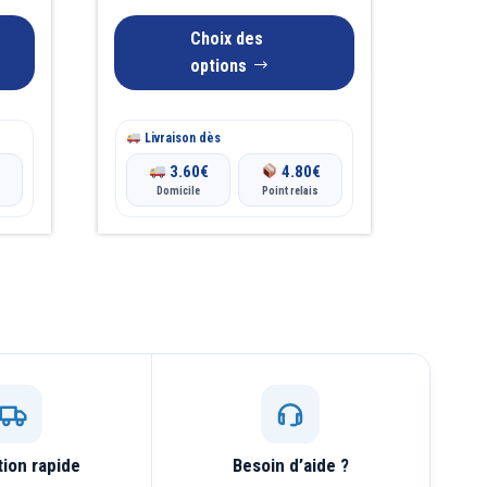
sur
la
Choix des
page
options
du
produit
Livraison dès
€
3.60
€
4.80
€
Domicile
Point relais
tion rapide
Besoin d’aide ?