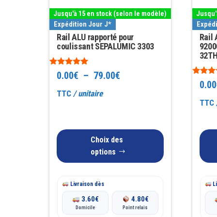
a
a
Jusqu'à 15 en stock (selon le modèle)
Jusqu'
plusieurs
plusieu
Expédition Jour J*
Expédi
variations.
variatio
Rail ALU rapporté pour
Rail
Les
coulissant SEPALUMIC 3303
Les
9200
32T
options
options
Note
peuvent
peuven
Plage
0.00
€
–
79.00
€
5.00
Note
0.00
être
être
sur 5
5.00
de
TTC
/ unitaire
sur 5
choisies
choisie
TTC
prix :
sur
sur
0.00€
la
la
Choix des
page
page
à
options
du
du
79.00€
produit
produit
Livraison dès
Li
3.60
€
4.80
€
Domicile
Point relais