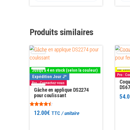
Produits similaires
Ce
Ce
produit
produit
a
a
Sur comm
Jusqu'à 4 en stock (selon la couleur)
plusieurs
plusieu
Pro : C
Expédition Jour J*
variations.
variatio
Coqu
Pro : Connectez-vous
DS67
Les
Gâche en applique DS2274
Les
pour coulissant
54.0
options
options
peuvent
peuven
Note
12.00
€
TTC
/ unitaire
être
être
4.33
sur 5
choisies
choisie