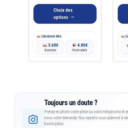
sur
sur
la
la
Choix des
page
page
options
du
du
produit
produit
Livraison dès
Li
3.60
€
4.80
€
Domicile
Point relais
Toujours un doute ?
Prenez en photo votre pièce ou votre mécanisme et e
nous votre demande. Nos experts vous aideront à iden
bonne pièce.