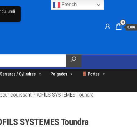
French
r du lundi
0
0.00€
Serrures / Cylindres
Poignées
Portes
é pour coulissant PROFILS SYSTEMES Toundra
PROFILS SYSTEMES Toundra