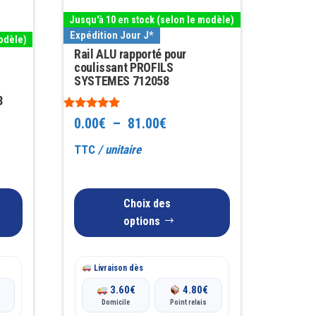
a
Jusqu'à 10 en stock (selon le modèle)
plusieurs
Expédition Jour J*
odèle)
variations.
Rail ALU rapporté pour
Les
coulissant PROFILS
SYSTEMES 712058
options
8
peuvent
Note
Plage
0.00
€
–
81.00
€
être
5.00
sur 5
choisies
de
TTC
/ unitaire
sur
prix :
la
0.00€
Choix des
page
options
à
du
produit
81.00€
Livraison dès
€
3.60
€
4.80
€
Domicile
Point relais