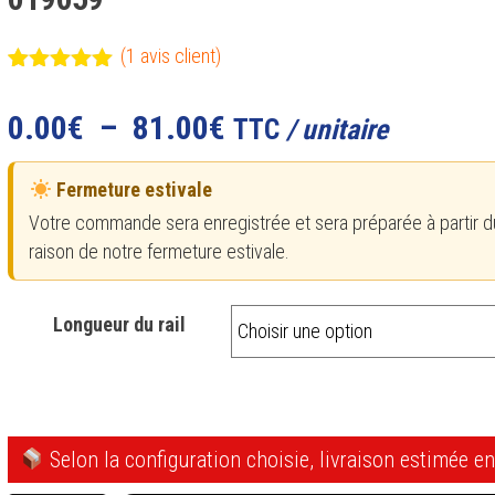
(
1
avis client)
Noté
1
5.00
sur 5
Plage
0.00
€
–
81.00
€
TTC
/ unitaire
basé sur
notation
de
client
Fermeture estivale
prix :
Votre commande sera enregistrée et sera préparée à partir d
0.00€
raison de notre fermeture estivale.
à
81.00€
Longueur du rail
Selon la configuration choisie, livraison estimée e