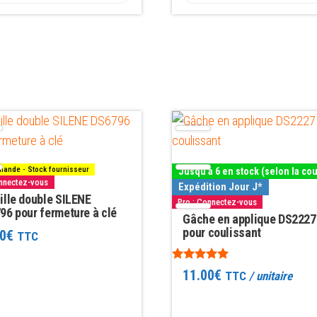
Ce
produit
a
ande - Stock fournisseur
Jusqu'à 6 en stock (selon la co
rs
plusieurs
onnectez-vous
Expédition Jour J*
ns.
ille double SILENE
variations.
Pro : Connectez-vous
96 pour fermeture à clé
Les
Gâche en applique DS2227
pour coulissant
0
€
TTC
options
t
peuvent
Note
11.00
€
TTC
/ unitaire
être
5.00
sur 5
s
choisies