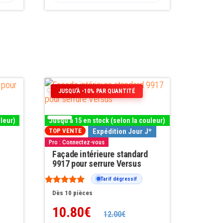
Ce
JUSQU’À -10% PAR QUANTITÉ
produit
a
uleur)
Jusqu'à 15 en stock (selon la couleur)
plusieurs
Expédition Jour J*
TOP VENTE
variations.
Pro : Connectez-vous
Les
Façade intérieure standard
9917 pour serrure Versus
options
Tarif dégressif
peuvent
Note
Dès 10 pièces
être
4.82
sur 5
10.80
€
choisies
12.00
€