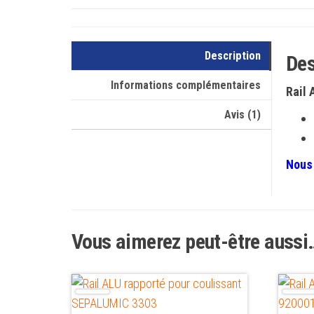
Description
Des
Informations complémentaires
Rail
Avis (1)
Nous 
Vous aimerez peut-être aussi
Ce
Ce
produit
produit