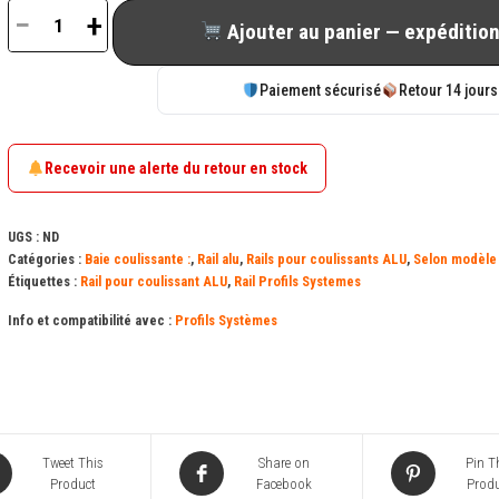
−
+
Ajouter au panier — expédition
quantité
de
Paiement sécurisé
Retour 14 jours
Rail
ALU
rapporté
Recevoir une alerte du retour en stock
pour
coulissant
UGS :
ND
PROFILS
Catégories :
Baie coulissante :
,
Rail alu
,
Rails pour coulissants ALU
,
Selon modèle 
Étiquettes :
Rail pour coulissant ALU
,
Rail Profils Systemes
SYSTEMES
Toundra
Info et compatibilité avec :
Profils Systèmes
019059
Tweet This
Share on
Pin T
Product
Facebook
Produ