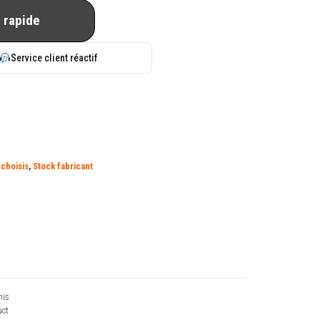
 rapide
Service client réactif
choisis
,
Stock fabricant
his
ct