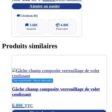
Ajouter au panier
🚚 Livraison dès
🚚
3.60
€
📦
4.80
€
Domicile
Point relais
Produits similaires
Ce
produit
a
plusieurs
variations.
Sur commande - Stock fabricant
Les
Gâche champ composite verrouillage de volet
options
coulissant
peuvent
être
6.00
€
choisies
TTC
sur