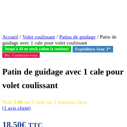
Accueil
/
Volet coulissant
/
Patins de guidage
/ Patin de
guidage avec 1 cale pour volet coulissant
Jusqu'à 44 en stock (selon la couleur)
Expédition Jour J*
Pro : Connectez-vous
Patin de guidage avec 1 cale pour
volet coulissant
Noté
5.00
sur 5 basé sur
1
notation client
(
1
avis client)
18.50
€
TTC