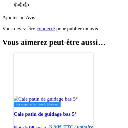
👍👍👍
Ajouter un Avis
Vous devez être
connecté
pour publier un avis.
Vous aimerez peut-être aussi…
Sur commande - Stock fabricant
Cale patin de guidage bas 5°
3.50
€
TTC
/ unitaire
Note
5.00
sur 5