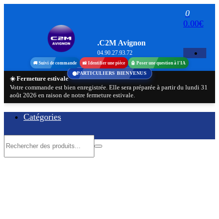
Aller
0
au
0.00€
contenu
.C2M Avignon
04.90.27.93.72
🚚 Suivi de commande
📸 Identifier une pièce
🤖 Poser une question à l'IA
PARTICULIERS BIENVENUS
☀️ Fermeture estivale
Votre commande est bien enregistrée. Elle sera préparée à partir du lundi 31
août 2026 en raison de notre fermeture estivale.
Catégories