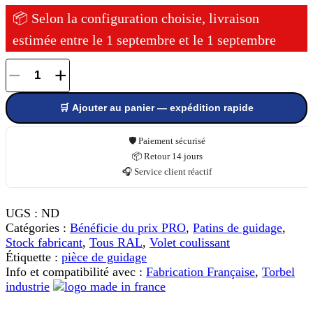
📦 Selon la configuration choisie, livraison
estimée entre le 1 septembre et le 1 septembre
−
+
quantité
de
🛒 Ajouter au panier — expédition rapide
Patin
de
guidage
🛡️ Paiement sécurisé
avec
📦 Retour 14 jours
1
🎧 Service client réactif
cale
pour
UGS :
ND
volet
Catégories :
Bénéficie du prix PRO
,
Patins de guidage
,
coulissant
Stock fabricant
,
Tous RAL
,
Volet coulissant
Étiquette :
pièce de guidage
Info et compatibilité avec :
Fabrication Française
,
Torbel
industrie