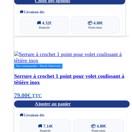
Choix des options
la
page
🚚 Livraison dès
du
produit
🚚
4.32
€
📦
4.80
€
Domicile
Point relais
Sur commande - Stock fabricant
Serrure à crochet 1 point pour volet coulissant à
têtière inox
79.00
€
TTC
Ajouter au panier
🚚 Livraison dès
🚚
7.14
€
📦
4.80
€
Domicile
Point relais