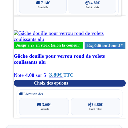
🚚
7.14
€
📦
4.80
€
Domicile
Point relais
Ce
produit
a
plusieurs
variations.
Jusqu'à 27 en stock (selon la couleur)
Expédition Jour J*
Les
options
Gâche douille pour verrou rond de volets
peuvent
coulissants alu
être
choisies
3.80
€
TTC
Note
4.00
sur 5
sur
Choix des options
la
page
🚚 Livraison dès
du
produit
🚚
3.60
€
📦
4.80
€
Domicile
Point relais