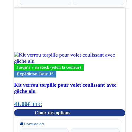
Ce
produit
a
plusieurs
variations.
Les
options
peuvent
être
choisies
Jusqu'à 7 en stock (selon la couleur)
sur
Expédition Jour J*
la
page
Kit verrou torpille pour volet coulissant avec
du
gâche alu
produit
41.00
€
TTC
Choix des options
🚚 Livraison dès