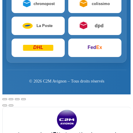
chronopost
colissimo
dpd
La Poste
DHL
Fed
Ex
© 2026 C2M Avignon – Tous droits réservés